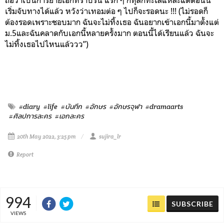
เริ่มจับทางได้แล้ว หวังว่าเทอมต่อ ๆ ไปก็จะรอดนะ !!! (ไม่รอดก็
ต้องรอดเพราะชอบมาก ฉันจะไม่ทิ้งเธอ ฉันอยากเข้าเอกนี้มาตั้งแต่
ม.5และฉันคลาดกับเอกนี้หลายครั้งมาก ตอนนี้ได้เรียนแล้ว ฉันจะ
ไม่ทิ้งเธอไปไหนแล้ววว”)
#diary
#life
#บันทึก
#อักษร
#อักษรจุฬา
#dramaarts
#ศิลปการละคร
#เอกละคร
20th May 2022, 3:25 pm
sujira_lr
Report
994
SUBSCRIBE
VIEWS