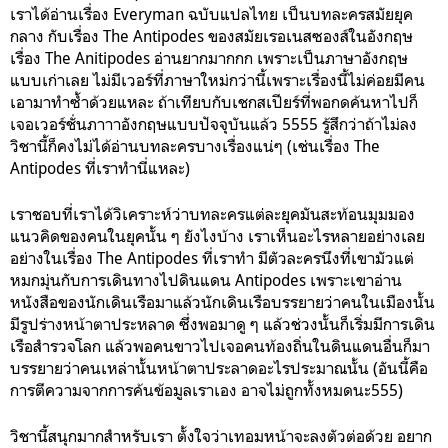
เราได้อ่านเรื่อง Everyman ฉบับแปลไทย เป็นบทละครสมัยยุค
กลาง กับเรื่อง The Antipodes ของสมัยเรอเนสซองส์ในอังกฤษ
เรื่อง The Anitipodes อ่านยากมากกก เพราะเป็นภาษาอังกฤษ
แบบเก่าเลย ไม่มีเวอร์ที่ภาษาใหม่กว่านี้เพราะเรื่องนี้ไม่ค่อยมีคน
เอามาทำซ้ำด้วยแหละ ถ้าเทียบกับเชกสเปียร์ที่พอกดค้นหาไปก็
เจอเวอร์ชั่นภาาาอังกฤษแบบปัจจุบันแล้ว 5555 รู้สึกว่าถ้าไม่ลง
วิชานี้ก็คงไม่ได้อ่านบทละครบางเรื่องแน่ๆ (เช่นเรื่อง The
Antipodes ที่เราทำนี่แหละ)
เราชอบที่เราได้วิเคราะห์ว่าบทละครแต่ละยุคมันสะท้อนมุมมอง
แนวคิดของคนในยุคนั้น ๆ ยังไงบ้าง เราเห็นอะไรหลายอย่างเลย
อย่างในเรื่อง The Antipodes ที่เราทำ มีตัวละครนึงที่เขามัวแต่
หมกมุ่นกับการเดินทางไปดินแดน Antipodes เพราะเขาอ่าน
หนังสือของนักเดินเรือมาแล้วนักเดินเรือบรรยายว่าคนในเมืองนั้น
มีรูปร่างหน้าตาประหลาด ซึ่งพอมาดู ๆ แล้วช่วงนั้นก็เริ่มมีการเดิน
เรือสำรวจโลก แล้วพอคนขาวไปเจอคนท้องถิ่นในดินแดนอื่นก็มา
บรรยายว่าคนเหล่านั้นหน้าตาประลาดอะไรประมาณนั้น (อันนี้คือ
การตีความจากการค้นข้อมูลเราเอง อาจไม่ถูกทั้งหมดนะ555)
วิชานี้สนุกมากสำหรับเรา ตั้งใจว่าเทอมหน้าจะลงตัวต่อด้วย อยาก