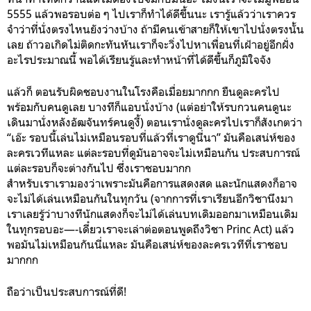
5555 แล้วพอรอบต่อ ๆ ไปเราก็ทำได้ดีขึ้นนะ เรารู้แล้วว่าเราควร
จำว่าที่นั่งตรงไหนยังว่างบ้าง ถ้ามีคนเข้าสายก็ให้เขาไปนั่งตรงนั้น
เลย ถ้าวอเกิดไม่ติดกะทันหันเราก็จะวิ่งไปหาเพื่อนที่เฝ้าอยู่อีกฝั่ง
อะไรประมาณนี้ พอได้เรียนรู้และทำหน้าที่ได้ดีขึ้นก็ภูมิใจจัง
แล้วก็ ตอนรับผิดชอบงานในโรงคือเมื่อยมากกก ยืนดูละครไป
พร้อมกับคนดูเลย บางทีก็แอบนั่งบ้าง (แต่อย่าให้รบกวนคนดูนะ
เดินมานั่งหลังอัฒจันทร์คนดูงี้) ตอนเรานั่งดูละครไปเราก็สังเกตว่า
“เอ๊ะ รอบนี้เล่นไม่เหมือนรอบที่แล้วที่เราดูนี่นา” มันคือเสน่ห์ของ
ละครเวทีแหละ แต่ละรอบที่ดูมันอาจจะไม่เหมือนกัน ประสบการณ์
แต่ละรอบก็จะต่างกันไป ซึ่งเราชอบมากก
สำหรับเราเรามองว่าเพราะมันคือการแสดงสด และนักแสดงก็อาจ
จะไม่ได้เล่นเหมือนกันในทุกวัน (จากการที่เราเรียนอีกวิชานึงมา
เราเลยรู้ว่าบางทีนักแสดงก็จะไม่ได้เล่นบทเดิมออกมาเหมือนเดิม
ในทุกรอบอะ—-เดี๋ยวเราจะเล่าต่อตอนพูดถึงวิชา Princ Act) แล้ว
พอมันไม่เหมือนกันนี่แหละ มันคือเสน่ห์ของละครเวทีที่เราชอบ
มากกก
ถือว่าเป็นประสบการณ์ที่ดี!