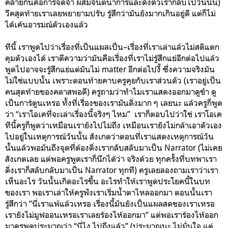
คล้ายกันคือการจดจำ ผสมจินตนาการและดึงตัวเรากลับไปวันนั้น)
วีคสุดท้ายเราเลยพยายามปรับ รู้สึกว่ามันยังมากเกินอยู่ดี แต่ก็ไม่
ได้เค้นอารมณ์ตัวเองแล้ว
ทีนี้ เราพูดไปว่าเรื่องที่เป็นแผลเป็น–เรื่องที่เราเล่าแล้วไม่สติแตก
คุมตัวเองได้ เราตีความว่ามันคือเรื่องที่เราไม่รู้สึกแย่อีกต่อไปแล้ว
พูดไปอาจจะรู้สึกแย่แต่มันไม่ matter อีกต่อไปงี้ ซึ่งความจริงมัน
ไม่ใช่แบบนั้น เพราะตอนท้ายคาบครูคุยกับเราส่วนตัว (เราอยู่เป็น
คนสุดท้ายของคลาสพอดี) ครูถามว่าทำไมเราแสดงออกมาดูขำ ดู
เป็นการ์ตูนเหรอ ทั้งที่เรื่องของเรามันดิ่งมาก ๆ เลยนะ แล้วครูก็พูด
ว่า “เราโอเคที่จะเล่าเรื่องนี้จริงๆ ไหม” เราก็ตอบไปว่าใช่ เราโอเค
ทีนี้ครูก็พูดว่าเหมือนเรายังไปไม่ถึง เหมือนเรายังไม่กล้าเอาตัวเอง
ไปอยู่ในเหตุการณ์วันนั้น สังเกตว่าตอนที่เราแสดงเหตุการณ์วัน
นั้นแล้วพอมันถึงจุดที่ต้องดิ่งเรากลับสลับมาเป็น Narrator (ไม่เคย
สังเกตเลย แต่พอครูพูดเราก็นึกได้ว่า จริงด้วย ทุกครั้งที่บทพาเรา
ดิ่งเราก็สลับกลับมาเป็น Narrator ทุกที) ครูเลยลองถามเราว่าเรา
เห็นอะไร วันนั้นเกิดอะไรขึ้น อะไรทำให้เราพูดประโยคนี้ในบท
ของเรา พอเราเล่าให้ครูฟังเราเริ่มน้ำตาไหลออกมา ตอนนั้นเรา
รู้สึกว่า “นี่เราแพ้แล้วเหรอ เรื่องนี้มันยังเป็นแผลสดของเราเหรอ
เรายังไม่มูฟออนเหรอเราเลยร้องไห้ออกมา” แต่พอเราร้องไห้ออก
มาครูพูดประมาณว่า “นี่ไง ไปถึงแล้ว” (ประมาณนะ ไม่มั่นใจ แต่