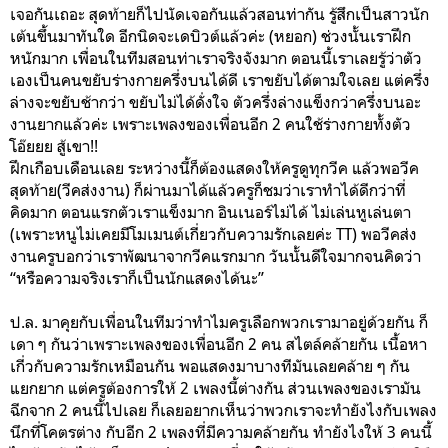
เจอกันเถอะ สุดท้ายก็ไปนัดเจอกันแล้วสอนท่ากัน รู้สึกเป็นสาวนัก
เต้นขึ้นมาทันใด อีกนิดจะเดบิวต์แล้วค่ะ (หยอก) ช่วงนั้นเราฝึก
หนักมาก เพื่อนในทีมสอนท่าเราจริงจังมาก ตอนนี้เราเลยรู้ว่าตัว
เองเป็นคนขยับร่างกายครึ่งบนได้ดี เราขยับได้ตามใจเลย แต่ครึ่ง
ล่างจะขยับช้ากว่า ขยับไม่ได้ดั่งใจ ตัวครึ่งล่างแข็งกว่าครึ่งบนอะ
งานยากแล้วค่ะ เพราะเพลงของเพื่อนอีก 2 คนใช้ร่างกายทั้งตัว
โอ๊ยยย สู้เขา!!
ฝึกเกือบเดือนเลย ระหว่างนี้ก็ต้องแสดงให้ครูดูทุกวีค แล้วพอวีค
สุดท้าย(วีคส่งงาน) ก็ผ่านมาได้แล้วครูก็ชมว่าเราทำได้ดีกว่าที่
คิดมาก ตอนแรกตัวเราแข็งมาก อินเนอร์ไม่ได้ ไม่เล่นหูเล่นตา
(เพราะหนูไม่เคยมีโมเมนต์เกี่ยวกับความรักเลยค่ะ TT) พอวีคส่ง
งานครูบอกว่าเราพัฒนาจากวีคแรกมาก วันนั้นดีใจมากจนคิดว่า
“หรือความจริงเราก็เป็นนักแสดงได้นะ”
ป.ล. มาคุยกับเพื่อนในทีมว่าทำไมครูเลือกพวกเรามาอยู่ด้วยกัน ก็
เดา ๆ กันว่าเพราะเพลงของเพื่อนอีก 2 คน สไตล์คล้ายกัน เนื้อหา
เกี่วกับความรักเหมือนกัน พอแสดงมาบางทีมันเลยคล้าย ๆ กัน
แยกยาก แต่ครูต้องการให้ 2 เพลงนี้ต่างกัน ส่วนเพลงของเรามัน
ฉีกจาก 2 คนนี้ไปเลย ก็เลยอยากเห็นว่าพวกเราจะทำยังไงกับเพลง
นึกที่โคตรต่าง กับอีก 2 เพลงที่มีความคล้ายกัน ทำยังไงให้ 3 คนนี้