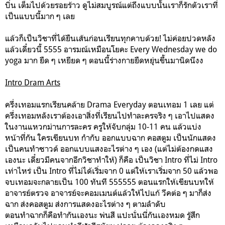
บิ่น เต็มไปด้วยรอยร้าว ดูไม่สมบูรณ์แต่ถึงแบบนั้นเราก็รักตัวเราที่
เป็นแบบนี้มาก ๆ เลย
แล้วก็เป็นวิชาที่ได้ยืนเส้นก่อนเรียนทุกคาบด้วย! ไม่ค่อยปวดหลัง
แล้วเดี๋ยวนี้ 5555 อารมณ์เหมือนโยคะ Every Wednesday we do
yoga มาก ยืด ๆ เหยียด ๆ ตอนนี้ร่างกายยืดหยุ่นขึ้นมานิดนึงง
Intro Dram Arts
ครึ่งเทอมแรกเรียนคล้าย Drama Everyday ตอนเทอม 1 เลย แต่
ครึ่งเทอมหลังเราต้องเอาสิ่งที่เรียนไปทำละครจริง ๆ เอาไปแสดง
ในงานแหวกม่านการละคร ครูให้จับกลุ่ม 10-11 คน แล้วแบ่ง
หน้าที่กัน ใครเขียนบท กำกับ ออกแบบฉาก คอสตูม เป็นนักแสดง
เป็นคนทำซาวด์ ออกแบบแสงอะไรต่าง ๆ เอง (แต่ไม่ต้องกดแสง
เองนะ เดี๋ยวมีคนจากอีกวิชาทำให้) ก็คือ เป็นวิชา Intro ที่ไม่ Intro
เท่าไหร่ เป็น Intro ที่ไม่ได้เริ่มจาก 0 แต่ให้เราเริ่มจาก 50 แล้วพอ
จบเทอมจะกลายเป็น 100 ทันที 555555 ตอนแรกให้เขียนบทให้
อาจารย์ตรวจ อาจารย์จะคอมเมนต์แล้วให้ไปแก้ วีคต่อ ๆ มาก็ส่ง
ฉาก ส่งคอสตูม ส่งการแสดงอะไรต่าง ๆ ตามลำดับ
ตอนทำฉากก็คือทำกันเองนะ พ่นสี แปะนั่นนี่กันเองหมด รู้สึก