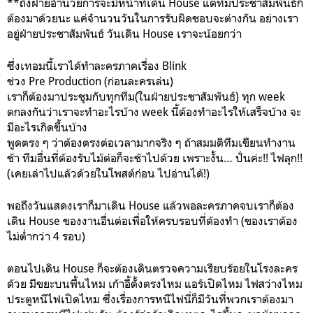
**ถึงฝ่ายอำนวยการจะมีหน้าที่เดิน House แต่ทีมประชาสัมพันธ์ก็
ต้องมาด้วยนะ แค่จำนวนวันในการรับผิดชอบจะต่างกัน อย่างเรา
อยู่ฝ่ายประชาสัมพันธ์ วันเดิน House เราจะน้อยกว่า
ซึ่งเทอมนี้เราได้ทำละครภาคเรื่อง Blink
ช่วง Pre Production (ก่อนละครเล่น)
เราก็ต้องมาประชุมกับทุกทีม(ในฝ่ายประชาสัมพันธ์) ทุก week
ตกลงกันว่าเราจะทำอะไรบ้าง week นี้ต้องทำอะไรให้เสร็จบ้าง จะ
มีอะไรเกิดขึ้นบ้าง
พูดตรง ๆ ว่าต้องตรงต่อเวลามากจริง ๆ ถ้าสมมติทีมเขียนทำงาน
ช้า ทีมอื่นที่ต้องรับไม้ต่อก็จะช้าไปด้วย เพราะงั้น… ปั่นค่ะ!! ไฟลุก!!
(เคยเล่าไปแล้วด้วยในโพสต์ก่อน ไปอ่านได้!)
พอถึงวันแสดงเราก็มาเดิน House แล้วพอละครภาคจบเราก็ต้อง
เดิน House ของงานอื่นต่อเพื่อให้ครบรอบที่ต้องทำ (ของเราต้อง
ไม่ต่ำกว่า 4 รอบ)
ตอนไปเดิน House ก็จะต้องเดินตรวจความเรียบร้อยในโรงละคร
ด้วย มีขยะบนพื้นไหม เก้าอี้ตั้งตรงไหม แอร์เปิดไหม ไฟสว่างไหม
ประตูหนีไฟเปิดไหม ซึ่งเรื่องการหนีไฟนี่ก็มีวันที่พวกเราต้องมา