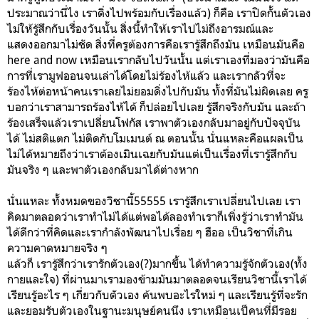
ประมาณว่านี่ไง เราดิ่งไปพร้อมกับเรื่องแล้ว) ก็คือ เราปิดกั้นตัวเอง
ไม่ให้รู้สึกกับเรื่องวันนั้น สิ่งนี้ทำให้เราไปไม่ถึงอารมณ์และ
แสดงออกมาไม่ชัด สิ่งที่ครูต้องการคือเรารู้สึกถึงมัน เหมือนมันคือ
here and now เหมือนเรากลับไปวันนั้น แต่เราเองที่มองว่ามันคือ
การที่เรามูฟออนจนเล่าได้โดยไม่ร้องไห้แล้ว และเรากลัวที่จะ
ร้องไห้ต่อหน้าคนเราเลยไม่ยอมดิ่งไปกับมัน ทั้งที่มันไม่ผิดเลย ครู
บอกว่าเราสามารถร้องไห้ได้ ก็ปล่อยไปเลย รู้สึกจริงกับมัน และถ้า
ร้องเสร็จแล้วเราเปลี่ยนโฟกัส เราพาตัวเองกลับมาอยู่กับปัจจุบัน
ได้ ไม่สติแตก ไม่ติดกับโมเมนต์ ณ ตอนนั้น นั่นแหละคือแผลเป็น
ไม่ได้หมายถึงว่าเราต้องเมินเฉยกับมันแต่เป็นเรื่องที่เรารู้สึกกับ
มันจริง ๆ และพาตัวเองกลับมาได้ต่างหาก
นั่นแหละ ทั้งหมดของวิชานี้55555 เรารู้สึกเราเปลี่ยนไปเลย เรา
คิดมาตลอดว่าเราทำไม่ได้แต่พอได้ลองทำเราก็เพิ่งรู้ว่าเราทำมัน
ได้ดีกว่าที่คิดและเรากำลังพัฒนาไปเรื่อย ๆ ฮืออ เป็นวิชาที่เกิน
ความคาดหมายจริง ๆ
แล้วก็ เรารู้สึกว่าเรารักตัวเอง(?)มากขึ้น ได้ทำความรู้จักตัวเอง(ทั้ง
กายและใจ) ที่ผ่านมาเรามองข้ามมันมาตลอดจนเรียนวิชานี้เราได้
เรียนรู้อะไร ๆ เกี่ยวกับตัวเอง ค้นพบอะไรใหม่ ๆ และเรียนรู้ที่จะรัก
และยอมรับตัวเองในฐานะมนุษย์คนนึง เราเหมือนเป็คนที่มีรอย