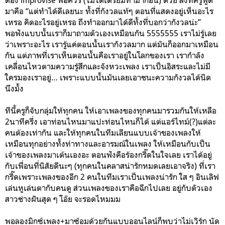
มาคือ “แต่ทำได้ดีเลยนะ ทั้งที่กังวลแท้ๆ ตอนที่แสดงอยู่เห็นอะไร
เหรอ คิดอะไรอยู่เหรอ ถึงทำออกมาได้ดีทั้งที่บอกว่ากังวลน่ะ”
พอฟังแบบนั้นเราก็มาถามตัวเองเหมือนกัน 5555555 เราไม่รู้เลย
ว่าเพราะอะไร เรารู้แค่ตอนนั้นเรากังวลมาก แต่มันก็ออกมาเหมือน
กัน แต่ภาพที่เราเห็นตอนนั้นคือเราอยู่ในโลกของเรา เรากำลัง
เคลื่อนไหวตามความรู้สึกและจังหวะเพลง เราเป็นอิสระและไม่มี
ใครมองเราอยู่… เพราะแบบนั้นมันเลยเอาชนะความกังวลได้นิด
นึงมั้ง
ทีนี้ครูก็จับกลุ่มให้ทุกคน ให้เอาเพลงของทุกคนมารวมกันให้เหลือ
2นาทีครึ่ง เอาท่อนไหนมาแปะท่อนไหนก็ได้ แต่แอร์ไทม์(?)แต่ละ
คนต้องเท่ากัน และให้ทุกคนในทีมเลียนแบบเจ้าของเพลงให้
เหมือนทุกอย่างทั้งท่าทางและอารมณ์ในเพลง ให้เหมือนกับเป็น
เจ้าของเพลงมาเต้นเองอะ ตอนฟังคือร้องกรี๊ดในใจเลย เราได้อยู่
กับเพื่อนที่นิสัยดีนะๆ (ทุกคนในคลาสน่ารักหมดเลยเอาจริง) ที่เรา
กรี๊ดเพราะเพลงของอีก 2 คนในทีมเราเป็นเพลงน่ารัก ใส ๆ อินเลิฟ
เล่นหูเล่นตากับคนดู ส่วนเพลงของเราคือฉีกไปเลย อยู่กับตัวเอง
สาวช่างฝันสุด ๆ โอ๊ย จะรอดไหมมม
พอลองมิกซ์เพลง+มาซ้อมด้วยกันแบบออนไลน์ก็พบว่าไม่เวิร์ก นัด