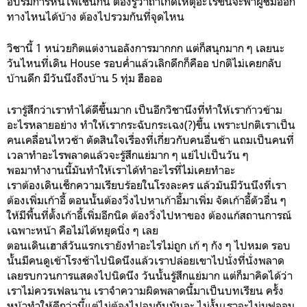
อบรมการหนีไฟเช่นกัน ต้องรู้ว่าถ้าเกิดเหตุอะไรขึ้นจะพาผู้ชมออก
ทางไหนได้บ้าง ต้องไปรวมกันที่จุดไหน
วิชานี้ 1 หน่วยกิตแต่งานอลังการมากกก แต่ก็สนุกมาก ๆ เลยนะ
วันไหนที่เดิน House รอบค่ำแล้วเลิกดึกก็คืออ ปกติไม่เคยกลับ
บ้านดึก มีวันนึงถึงบ้าน 5 ทุ่ม ฮือออ
เรารู้สึกว่าเราทำได้ดีขึ้นมาก เป็นอีกวิชานึงที่ทำให้เราก้าวข้าม
อะไรหลายอย่าง ทำให้เรากระฉับกระเฉง(?)ขึ้น เพราะปกติเราเป็น
คนเคลื่อนไหวช้า ตัดสินใจเรื่องที่เกี่ยวกับคนอื่นช้า แถมเป็นคนที่
เวลาทำอะไรพลาดแล้วจะรู้สึกแย่มาก ๆ แย่ไปเป็นวัน ๆ
พอมาทำงานนี้มันทำให้เราได้ทำอะไรที่ไม่เคยทำอะ
เราต้องเดินเช็กความเรียบร้อยในโรงละคร แล้วมันมีวันนึงที่เรา
ต้องเพิ่มเก้าอี้ ตอนนั้นต้องวิ่งไปหาเก้าอี้มาเพิ่ม จัดเก้าอี้ตัวอื่น ๆ
ให้มีพื้นที่ตั้งเก้าอี้เพิ่มอีกนิด ต้องวิ่งไปหาของ ต้องแก้สถานการณ์
เฉพาะหน้า คือไม่ได้หยุดนิ่ง ๆ เลย
ตอนเดินเฮาส์วันแรกเรายังทำอะไรไม่ถูก เก้ ๆ กัง ๆ ไปหมด รอบ
นั้นมีคนดูเข้าโรงช้าไปนิดนึงแล้วเราปล่อยเขาไปนั่งที่นั่งพลาด
เลยรบกวนการแสดงไปนิดนึง วันนั้นรู้สึกแย่มาก แต่ก็มาคิดได้ว่า
เราไม่ควรเฟลนาน เราจำความผิดพลาดนี้มาเป็นบทเรียน ครั้ง
หน้าทำให้ดีกว่านี้แต่ไม่ต้องไปจมกับมันอะ ไม่งั้นเราจะไม่มูฟออน