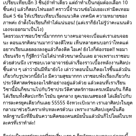
เปรียบเทียบอีก 3 ชิ้น(ถ้าทำเดี่ยว แต่ถ้าทำเป็นกลุ่มต้องเลือก 10
ชิ้นค่ะ) แล้วก็สอบไฟนอล!! คราวนี้จำนวนข้อไม่เยอะเท่ามิดเทอม
มีแค่ 5 ข้อ ให้เปรียบเทียบเรื่องแนวคิด เทคนิค ความหมายของ
ภาพค่ะ ถ้าตั้งใจเรียนก็ทำได้แน่นอน! (แต่เราก็ยังไม่รู้ว่าคะแนนตัว
เองจะออกมาเป็นไง)
โดยรวมเราชอบวิชานี้มากกกก บางคนอาจจะเบื่อแต่เราเอนจอย
นะ ตอนแรกคิดนานมากว่าลงดีไหม เห็นหลายคนบอกว่าโหดแต่
อยากเรียนเลยลองลงดูแล้วก็ลงติด โอเค! ยังไงก็ต้องรอด!! พอมา
เรียนจริง ๆ ก็รู้สึกว่าไม่ได้น่ากลัวขนาดนั้นเลย อาจเพราะเราชอบ
ด้วยส่วนนึง เราชอบเวลาอาจารย์เล่าเรื่องราวเบื้องหลังงานศิลปะ
ชิ้นต่าง ๆ เล่าว่ามันมีที่มายังไง เล่าว่าตอนนั้นเกิดอะไรขึ้นแล้วมัน
เกี่ยวกับรูปพวกนี้ยังไง มีความสุขมากกก เราชอบฟังเรื่องเกี่ยวกับ
ประวัติศาสตร์ของอะไรสักอย่างอยู่แล้วด้วย แล้วตอนที่เราเรียน
วิชานี้มันก็ขนานไปกับวิชาประวัติศาสตร์การละครเหมือนกัน ก็คือ
ได้เรียนทั้งศิลปะกรีก โรมัน ยุคกลาง ยุคเรอเนสซองส์ ไล่เลี่ยไปกับ
การละครยุคเดียวกันเลย 55555 จังหวะเป๊ะมาก เราเอาศิลปะในยุค
กลางมาช่วยวิเคราะห์บทละครด้วนะ เพราะงานศิลปะยุคนั้นคือ
หลักฐานนึงที่ยืนยันความคิดของคนสมัยนั้นแล้วมันก็ไปโผล่ในบท
ละครที่เราทำล่ะ!
ถือว่าเป็นการย้ายเอกที่ราบรื่น แรก ๆ ก็ทุลักทะเลแหละแต่ตอนนี้