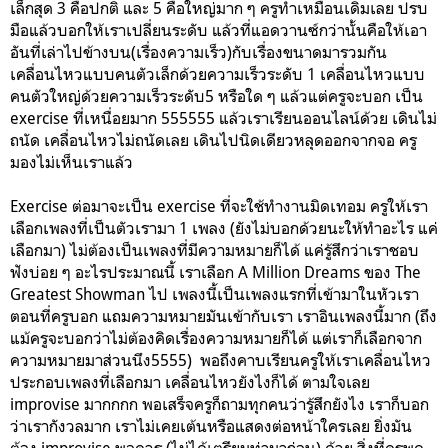
เล็กสุด 3 คือปกติ และ 5 คือใหญ่มาก ๆ ครูทำเหมือนเดิมเลย ปรบ
มือแล้วบอกให้เราเปลี่ยนระดับ แล้วที่แอดวานซ์กว่านั้นคือให้เอา
อันที่เล่าไปข้างบน(เรื่องความเร็ว)กับเรื่องขนาดมารวมกัน
เคลื่อนไหวแบบคนตัวเล็กด้วยความเร็วระดับ 1 เคลื่อนไหวแบบ
คนตัวใหญ่ด้วยความเร็วระดับ5 หรือใด ๆ แล้วแต่ครูจะบอก เป็น
exercise ที่เหนื่อยมาก 555555 แล้วเราเรียนออนไลน์ด้วย เดินไม่
ถนัด เคลื่อนไหวไม่ถนัดเลย เดินไปนิดเดียวหลุดออกจากจอ ครู
มองไม่เห็นเราแล้ว
Exercise ต่อมาจะเป็น exercise ที่จะใช้ทำงานมิดเทอม ครูให้เรา
เลือกเพลงที่เป็นตัวเรามา 1 เพลง (ยังไม่บอกด้วยนะให้ทำอะไร แค่
เลือกมา) ไม่ต้องเป็นเพลงที่มีความหมายก็ได้ แค่รู้สึกว่าเราชอบ
ฟังบ่อย ๆ อะไรประมาณนี้ เราเลือก A Million Dreams ของ The
Greatest Showman ไป เพลงนี้เป็นเพลงแรกที่เข้ามาในหัวเรา
ตอนที่ครูบอก แถมความหมายมันเข้ากับเรา เราอินเพลงนี้มาก (ถึง
แม้ครูจะบอกว่าไม่ต้องคิดเรื่องความหมายก็ได้ แต่เราก็เลือกจาก
ความหมายมาส่วนนึง5555) พอถึงคาบเรียนครูให้เราเคลื่อนไหว
ประกอบเพลงที่เลือกมา เคลื่อนไหวยังไงก็ได้ ตามใจเลย
improvise มากกกก พอเสร็จครูก็ถามทุกคนว่ารู้สึกยังไง เราก็บอก
ว่าเรากังวลมาก เราไม่เคยเต้นหรือแสดงต่อหน้าใครเลย ยิ่งมัน
ต้อง improvise พอควร (ไม่ได้เตรียมท่ามาก่อน) ด้วย สิ่งที่ครูพูด