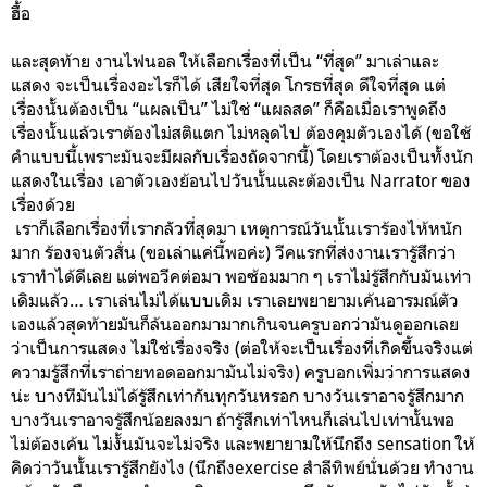
ฮื้อ
และสุดท้าย งานไฟนอล ให้เลือกเรื่องที่เป็น “ที่สุด” มาเล่าและ
แสดง จะเป็นเรื่องอะไรก็ได้ เสียใจที่สุด โกรธที่สุด ดีใจที่สุด แต่
เรื่องนั้นต้องเป็น “แผลเป็น” ไม่ใช่ “แผลสด” ก็คือเมื่อเราพูดถึง
เรื่องนั้นแล้วเราต้องไม่สติแตก ไม่หลุดไป ต้องคุมตัวเองได้ (ขอใช้
คำแบบนี้เพราะมันจะมีผลกับเรื่องถัดจากนี้) โดยเราต้องเป็นทั้งนัก
แสดงในเรื่อง เอาตัวเองย้อนไปวันนั้นและต้องเป็น Narrator ของ
เรื่องด้วย
เราก็เลือกเรื่องที่เรากลัวที่สุดมา เหตุการณ์วันนั้นเราร้องไห้หนัก
มาก ร้องจนตัวสั่น (ขอเล่าแค่นี้พอค่ะ) วีคแรกที่ส่งงานเรารู้สึกว่า
เราทำได้ดีเลย แต่พอวีคต่อมา พอซ้อมมาก ๆ เราไม่รู้สึกกับมันเท่า
เดิมแล้ว… เราเล่นไม่ได้แบบเดิม เราเลยพยายามเค้นอารมณ์ตัว
เองแล้วสุดท้ายมันก็ล้นออกมามากเกินจนครูบอกว่ามันดูออกเลย
ว่าเป็นการแสดง ไม่ใช่เรื่องจริง (ต่อให้จะเป็นเรื่องที่เกิดขึ้นจริงแต่
ความรู้สึกที่เราถ่ายทอดออกมามันไม่จริง) ครูบอกเพิ่มว่าการแสดง
น่ะ บางทีมันไม่ได้รู้สึกเท่ากันทุกวันหรอก บางวันเราอาจรู้สึกมาก
บางวันเราอาจรู้สึกน้อยลงมา ถ้ารู้สึกเท่าไหนก็เล่นไปเท่านั้นพอ
ไม่ต้องเค้น ไม่งั้นมันจะไม่จริง และพยายามให้นึกถึง sensation ให้
คิดว่าวันนั้นเรารู้สึกยังไง (นึกถึงexercise สำลีทิพย์นั่นด้วย ทำงาน