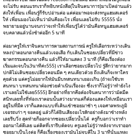
จะไม่รับ ตอนแรกเราก็หยิบหนังสือ(ในจินตนาการ)มาเปิดอ่านแล้ว
ส่งให้เพื่อน เพื่อนรู้ก็รับปอ่านต่อ แต่ต่อมาพอจะส่งหนูแฮมสเตอร์
ให้ เพื่อนมองไม่เห็นว่ามันคืออะไร เพื่อนเลยไม่รับ 55555 นั่ง
พยายามอยู่นานจนกว่าจะทำให้เพื่อนรู้ได้ว่ามันคือหนูแฮมสเตอร์
จบคลาสแล้วนั่งขำต่ออีก 5 นาที
ต่อมาครูให้เราจินตนาการตามสถานการณ์ ครูให้เลือกระหว่างเดิน
หลงป่าตอนกลางคืนแล้วเจอเสือ กับเดินในซอยเปลี่ยวที่มีข่าว
ฆาตกรรมตอนกลางคืน แล้วก็ให้มาแสดง 3 นาที (ก็คือเรื่องต้อง
เริ่มและจบใน3นาทีค่ะ555) เราเลือกซอยเปลี่ยวไป รู้สึกว่ายากมาก
ปกติไม่เดินซอยเปลี่ยวตอนมืด ๆ คนเดียวด้วย ถึงเดินก็จะหาใคร
คุยด้วย แต่ครูไม่อยากให้มันมีบทสนทนาเยอะเกิน (ถ้าจะใช้บท
สนทนา บทสนทนาต้องช่วยดำเนินเรื่องอะ ซึ่งเราก็ไม่รู้ว่าทำยังไง
เราเลยไม่ใช้เลย5555) อีกอย่างที่ยากคือต้องจินตนาการว่ามัดมืด
สนิทเลยทั้งที่ห้องเราตอนนั้นสว่างมากแต่ก็ต้องแสดงให้เหมือนเรา
อยู่ในที่มืด เราก็แสดงแบบที่เดินเข้าซอยมาช้า ๆ เจอศาลพระภูมิ
เจอรถเก่า ๆ จอดอยู่ แล้วก็ได้ยินเสียงอะไรสักอย่างดังมาข้างหลัง
เลยรีบวิ่ง สุดท้ายก็ออกจากซอยเปลี่ยวนั้นได้ ครูก็บอกว่าเราทำ
ออกมาได้ดีเลย แต่ติดที่เรารีบตัดจบ ครูเลยไม่รู้ว่าหลังจากเราออก
ซอยมาเป็นไงต่อ ก็คือเรื่องของเรามันไม่จบดีใน 3 นาทีนั่นแหละ