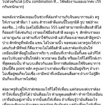
ไปด้วยกันได้ (เป็น combination ที่… ใช้พลังงานเยอะมากค่ะ เวิร์
กกันหนักมาก)
พอหลังจากมิดเทอมเป็นช่วงที่ต้องทำงานกับจินตนาการแล้ว ครู
ให้เราเอาสำลีมา 1 แผ่น สำรวจสำลีแผ่นนี้ในทุกมิติ รูป รส(ถ้าจะ
ลองชิม…) กลิ่น (แต่ไม่มีเสียงนะ 555 แต่ถ้าสามารถฟังเสียงสำลีได้
ก็ย่อมทำได้เช่นกัน) เราลองใช้มือจับสำลี ลองลูบ ๆ สักพักเราลอง
เอามาถูแก้ม เอาด้านที่เราใช้กันปกติ แล้วก็ลองเอาขอบสำลีถูหน้า
บ้าง สักพักถูที่หลังมือ แขน ไล่ไปตามนิ้ว พอหมดเวลาครูจะให้เรา
เล่นกับสำลีทิพย์ ก็คือเราจะไม่ได้ถือสำลี แต่เราต้องจับมันให้
เหมือนมีสำลีอยู่ในมือเราจริง ๆ เหมือนที่เราจับเมื่อกี้เลย แล้วก็ให้
ลองไปจับอย่างอื่นใกล้ตัว พวกยาดม มือถือ หรืออะไรก็ได้ที่ใกล้เรา
ที่สุดตอนนั้น ทำแบบเดียวกันเลย ฝึกการสัมผัสและใช้จินตนาการ
(อันนี้คือ point หลัก ครูบอกว่าเราต้องเชื่อว่ามันมีอยู่จริงๆ ถ้าเรา
ไม่เชื่อผู้ชมก็จะไม่เชื่อ เรามีหน้าที่เหมือนคนสื่อสาร ถ้าเราไม่รู้สึก
มันก็จะเห็นภาพไม่ชัด)
ต่อมาครูจับคู่ให้เราส่งของอะไรก็ได้ให้เพื่อน แต่ก่อนจะส่งเราต้อง
ทำให้เพื่อนรู้ให้ได้ว่ามันคืออะไร ห้ามพูดเลยสักคำ ทำท่าให้เหมือน
เราถือมันอยู่เท่านั้น จากนั้นส่งให้เพื่อน ถ้าเพื่อนรู้ว่ามันคืออะไร
เพื่อนจะรับมาแล้วแสดง reaction กับมันต่อ แต่ถ้าเพื่อนไม่รู้เพื่อน