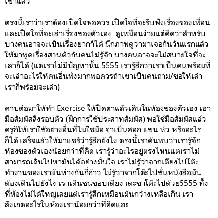
เขาแล้ว
ตรงนี้เราว่าเราต้องเปิดใจพอควร เปิดใจที่จะรับฟังเรื่องของเพื่อน
และเปิดใจที่จะเล่าเรื่องของตัวเอง ดูเหมือนง่ายแต่คิดว่าสำหรับ
บางคนอาจจะเป็นเรื่องยากก็ได้ นึกภาพดูว่ามาเจอกันวันแรกแล้ว
ให้มาพูดเรื่องส่วนตัวกับคนไม่รู้จัก บางคนอาจจะไม่สบายใจที่จะ
เล่าก็ได้ (แต่เราไม่มีปัญหานั้น 5555 เรารู้สึกว่าเราเป็นคนพร้อมที่
จะเล่าอะไรให้คนอื่นฟังมากพอควรถ้าเขาเป็นคนถาม/ขอให้เล่า
เราก็พร้อมจะเล่า)
คาบต่อมาให้ทำ Exercise ให้ปิดตาแล้วเดินในห้องของตัวเอง เอา
มือสัมผัสสิ่งรอบตัว (ฝึกการใช้ประสาทสัมผัส) พอใช้มือสัมผัสแล้ว
ครูก็ให้เราใช้อย่างอื่นที่ไม่ใช่มือ จาเป็นศอก แขน หัว หรืออะไร
ก็ได้ เสร็จแล้วให้มาแชร์ว่ารู้สึกยังไง ตรงนี้เราค้นพบว่าเรารู้จัก
ห้องของตัวเองน้อยกว่าที่คิด เรารู้ว่าอะไรอยู่ตรงไหนแต่เราไม่
สามารถเดินไปหามันได้อย่างมั่นใจ เราไม่รู้ว่าจากเตียงไปโต๊ะ
ทำงานของเรามันห่างกันกี่ก้าว ไม่รู้ว่าจากโต๊ะไปชั่นหนังสือมัน
ต้องเดินไปยังไง เราเดินชนขอบเตียง เตะขาโต๊ะไปด้วย5555 ทั้ง
ที่ห้องไม่ได้ใหญ่เลยแต่เรารู้สึกเหมือนมันกว้างเหลือเกิน เรา
สังเกตอะไรในห้องเราน้อยกว่าที่คิดแฮะ