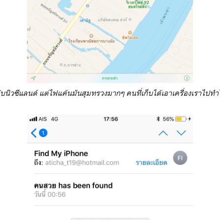
วกับนิวซีแลนด์ แต่ไฟแค้นมันสุมทรวงมากๆ คนที่เก็บได้เอาเครื่องเราไปทำไรท