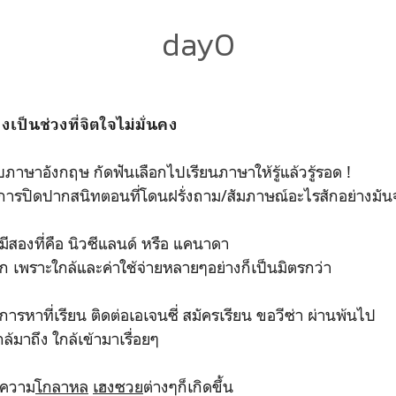
day0
เป็นช่วงที่จิตใจไม่มั่นคง
บภาษาอังกฤษ กัดฟันเลือกไปเรียนภาษาให้รู้แล้วรู้รอด !
อาการปิดปากสนิทตอนที่โดนฝรั่งถาม/สัมภาษณ์อะไรสักอย่าง
ามีสองที่คือ นิวซีแลนด์ หรือ แคนาดา
แรก เพราะใกล้และค่าใช้จ่ายหลายๆอย่างก็เป็นมิตรกว่า
ารหาที่เรียน ติดต่อเอเจนซี่ สมัครเรียน ขอวีซ่า ผ่านพ้นไป
้มาถึง ใกล้เข้ามาเรื่อยๆ
 ความ
โกลาหล
เฮงซวย
ต่างๆก็เกิดขึ้น