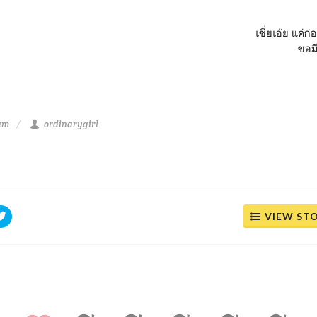
เชี่ยเอ้ย แค่
ขอมี
 am
ordinarygirl
VIEW ST