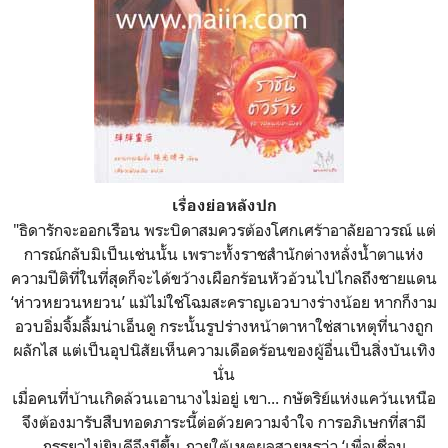
เรื่องย่อหลังปก
"ธิดารักจะออกเรือน พระบิดาสมควรต้องโศกเศร้าอาลัยอาวรณ์ แต่
การณ์กลับมิเป็นเช่นนั้น เพราะทั้งราชสำนักต่างหลั่งน้ำตาแห่ง
ความปีติที่ในที่สุดก็จะได้ขว้างเผือกร้อนหัวอ้วนไปไกลถึงชายแดน
‘ห่าวหยวนหยวน’ แม้ไม่ใช่โฉมสะคราญเอวบางร่างน้อย หากก็งาม
อวบอิ่มจิ้มลิ้มน่าเอ็นดู กระนั้นรูปร่างหน้าตาหาใช่สาเหตุที่นางถูก
ผลักไส แต่เป็นอุปนิสัยเห็นความเดือดร้อนของผู้อื่นเป็นสิ่งบันเทิง
นั่น
เมื่อคนที่บ้านเกิดล้วนเอานางไม่อยู่ เขา... กษัตริย์แห่งแคว้นเหนือ
จึงต้องมารับสืบทอดภาระนี้ต่อด้วยความจำใจ การอภิเษกที่สามี
ภรรยาไม่ยินดีจึงมีขึ้น ภายใต้เหตุผลสวยหรูว่า ‘เพื่อเชื่อม