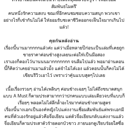
สัมพันธไมตรี’
คนหนึ่งรักความสงบ ขณะที่อีกคนชมชอบความสนุก พวกเขา
อย่างไรก็เข้ากันไม่ได้ ให้ยอมรับชะตาชีวิตออกจะฝืนใจมากเกินไป
แล้ว!
คุยกันหลังอ่าน
เรื่องนี้นานมากกกกแล้วค่ะ แต่ว่าเมื่อหลายปีก่อนเป็นเล่มที่เคยถูก
ขายราคาค่อนข้างสูงเลยนะต่อให้เป็นมือสอง
เราเองก็ดองไว้นานนนมากกกกกกก จนลืมไปแล้ว พอมาอ่านตอน
นี้ก็คิดว่าเคยอ่านมาแล้วมั้ง แต่จำไม่ได้เอง แล้วตอนนั้นก็คงไม่ได้
เขียนรีวิวเอาไว้ เพราะว่าคุ้นแบบสุดๆไปเลย
เนื้อเรื่องรวมๆ อ่านได้เพลินๆ ค่อนข้างเฉยๆ ไม่ได้ถึงขนาดสนุก
แบบ A Must ก็ตามประสามากกว่าปกคนแบบเล่มเดียวจบที่แบบก็
เรื่อยๆ พลอตไม่ได้ลึกล้ำอะไรมากค่อนข้างตามสูตร
เรื่องนี้นางเอกเป็นองค์หญิงไปแต่งงานเชื่อมสัมพันธ์แต่พระเอกมี
คนที่ตัวเองรักอยู่แล้วคือจื่อเยียน แต่ตัวจื่อเยียนกลับแต่งงานแล้ว
จื่อเยียนก็ตามประสาตัวร้ายดอกบัวขาว ภายนอกดูเรียบร้อยใสซื่อ