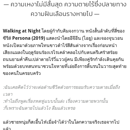
— ความเหงาไม่มีสิ้นสุด ความตายไร้ซึ่งปลายทาง
ความฝันเลือนรางหายไป —
โดยผู้กำกับคิมจงกวาน หนังสั้นลำดับที่สี่ของ
Walking at Night
ซีรีส์
แสดงนำโดยอีจีอึน (ไอยู) และจองจุนวอน
Persona (2019)
หนังเปิดมาด้วยภาพโทนขาวดำไร้สีสันต่างจากเรื่องก่อนหน้า
เสียงแมลงในฤดูร้อนร้องเรไรเคล้าคลอไปกับดนตรีเศร้าสร้อย
ถนนยามค่ำคืนเปล่าดายไร้วี่แววผู้คน มีเพียงคู่รักกำลังเดินคุยกัน
พร้อมด้วยบทสนทนาชวนใจหายที่เอ่ยถึงการดิ้นรนในวาระสุดท้าย
ของคนในครอบครัว
:ฉันเคยคิดไว้ว่าจะต่อต้านชีวิตด้วยการยอมรับความตายเมื่อถึง
เวลา
:ทำไมถึงพูดเรื่องหดหู่แบบนั้นล่ะ เรื่องความตายพวกนั้น
:ก็เพราะฉันตายไปแล้วไง ลืมแล้วเหรอ
แล้วชายหนุ่มก็สะอื้นไห้เมื่อจำได้ว่าในโลกความจริงเธอจากไป
แล้ว