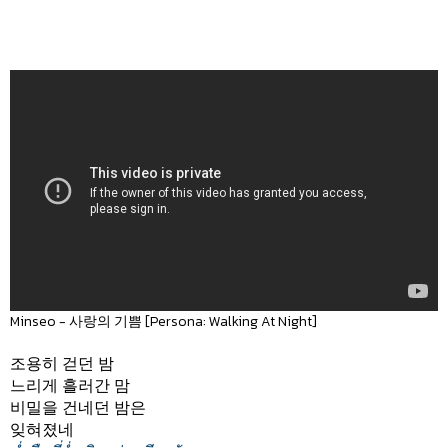
Minseo - 사랑의 기쁨 [Persona: Walking At Night]
조용히 걷던 밤
느리게 흘러간 맘
비밀을 건네던 밤은
잊혀졌네