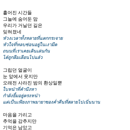
흩어진 시간들
그늘에 숨어둔 맘
우리가 거닐던 길은
잊혀졌네
ห้วงเวลาทั้งหลายที่แตกกระจาย
หัวใจที่หลบซ่อนอยู่ในเงามืด
ถนนที่เราเคยเดินเล่นกัน
ได้ถูกลืมเลือนไปแล้ว
그립던 얼굴이
눈 앞에서 웃지만
오래전 사라진 밤의 환상일뿐
ใบหน้าที่คำนึงหา
กำลังยิ้มอยู่ตรงหน้า
แต่เป็นเพียงภาพมายาของค่ำคืนที่สลายไปเนิ่นนาน
마음을 가리고
추억을 감추지만
기억은 남았고