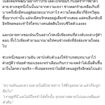
ในสังคมที่พัฒนาอย่างก้าวกระโดดไปพร้อมๆ กับอัตราการฆ่าตัว
ตาย สาเหตุหนึ่งในนั้นมาจากความเหงา ช่างตลกร้ายเหลือเกินที่
บางครั้งยิ่งมีคนอยู่ล้อมรอบมากเท่าไร ความโดดเดี่ยวก็ยิ่งทวีคูณ
ขึ้นมากเท่านั้น แม้จะมีคนรักคอยอยู่เคียงข้างเสมอ แต่คนอื่นกลับมี
อิทธิพลพอจะทำให้ใครบางคนตัดสินใจจบชีวิตตัวเองลง
และปลายทางของมันเป็นอย่างไรคงมีเพียงคนที่ล่วงลับจะล่วงรู้คำ
ตอบ ทิ้งไว้เพียงคำถามมากมายให้คนข้างหลังที่ยังต้องหายใจต่อ
ไป
ช่วงหนึ่งของความฝัน เขาบังคับตัวเองให้จำบทสนทนาเอาไว้
ด้วยรู้ดีว่าถ้อยคำของเธอจะพร่าเลือนเกินกว่าจะจดจำได้เมื่อตื่นขึ้น
มาในโลกความจริง—ที่เธอตรงหน้าไม่มีตัวตนอยู่จริงอีกต่อไปแล้ว
"ความฝันและความตายไม่มีปลายทาง
ไร้ซึ่งจุดหมาย
แล้วก็จะถูก
ลืมไป"
"เราอยู่ที่นี่ แต่ไม่มีใครจำได้ทั้งนั้น ทุกอย่างสลายไปและเหลือแค่
ค่ำคืน"