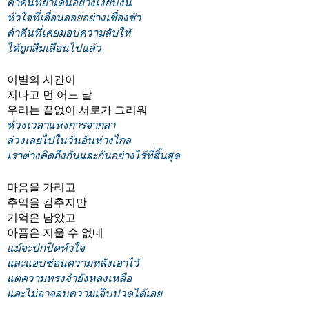
ค่ำคืนที่ย่ำเดินอย่างเงียบงัน
หัวใจที่เลื่อนลอยอย่างเชื่องช้า
ค่ำคืนที่เคยมอบความลับให้
ได้ถูกลืมเลือนไปแล้ว
이별의 시간이
지나고 먼 어느 날
우리는 끝없이 서로가 그리워
ห้วงเวลาแห่งการจากลา
ล่วงเลยไป
ในวันอันห่างไกล
เราต่างคิดถึงกันและกันอย่างไร้ที่สิ้นสุด
마음을 가리고
추억을 감추지만
기억은 남았고
아픔은 지울 수 없네
แม้จะปกปิดหัวใจ
และแอบซ่อนความหลังเอาไว้
แต่
ความทรงจำ
ยังหลงเหลือ
และ
ไม่อาจลบ
ความเจ็บปวด
ได้เลย