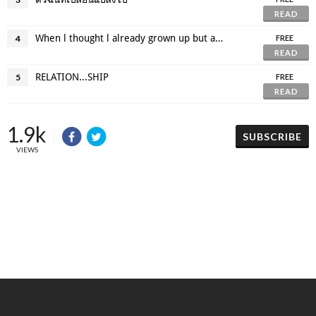
READ
When l thought l already grown up but actually it's not true
4
FREE
READ
RELATION...SHIP
5
FREE
READ
1.9k
SUBSCRIBE
VIEWS