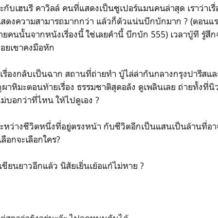
กับเฮนรี คาวิลล์ คนที่แสดงเป็นซูเปอร์แมนคนล่าสุด เราว่าเรื่
แสดงความสามารถมากกว่า แล้วก็ตัวแน่นบึกบักมาก ? (ตอนแรกไ
คนนั้นจากหนังเรื่องนี้ ใช่เลยคำนี้ บึกบัก 555) เวลาบู๊ที รู้
ต่อยเขาคงมือหัก
นเรื่องกลับเป็นฉาก สถานที่ถ่ายทำ บู๊ไล่ล่ากันกลางกรุงปารีส
ูผาหิมะตอนท้ายเรื่อง ธรรมชาติสุดอลัง ดูเพลินเลย ถ่ายทั้งที่น
น ไม่บอกว่าที่ไหน ให้ไปดูเอง ?
หว่างชีวิตหนึ่งที่อยู่ตรงหน้า กับชีวิตอีกเป็นแสนเป็นล้านที่อ
เลือกจะเลือกใคร?
ขียนยาวอีกแล้ว นิสัยเยิ่นเย้อแก้ไม่หาย ?