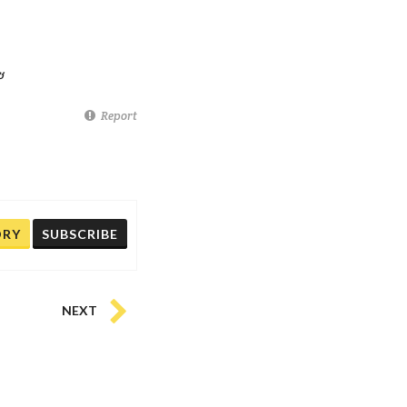
ซ
Report
ORY
SUBSCRIBE
NEXT