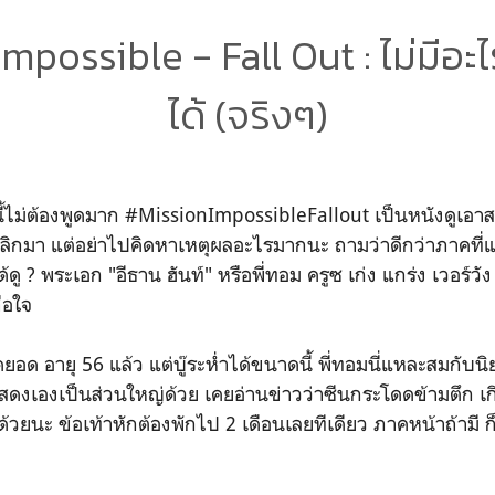
mpossible - Fall Out : ไม่มีอะไ
ได้ (จริงๆ)
ม่ต้องพูดมาก #MissionImpossibleFallout เป็นหนังดูเอาสนุก
พลิกมา แต่อย่าไปคิดหาเหตุผลอะไรมากนะ ถามว่าดีกว่าภาคที่แล้ว
ดู ? พระเอก "อีธาน ฮันท์" หรือพี่ทอม ครูซ เก่ง แกร่ง เวอร์วัง 
ือใจ
ุดยอด อายุ 56 แล้ว แต่บู๊ระห่ำได้ขนาดนี้ พี่ทอมนี่แหละสมกับ
สดงเองเป็นส่วนใหญ่ด้วย เคยอ่านข่าวว่าซีนกระโดดข้ามตึก เ
้วยนะ ข้อเท้าหักต้องพักไป 2 เดือนเลยทีเดียว ภาคหน้าถ้ามี ก็