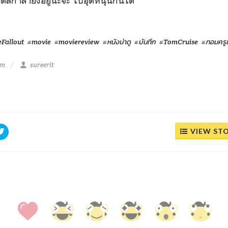
ต่สกาล่ายังอยู่นะจ๊ะ ไปอุดหนุนกันได้
Fallout
#movie
#moviereview
#หนังน่าดู
#บันทึก
#TomCruise
#ทอมครู
pm
sureerit
VIEW ST