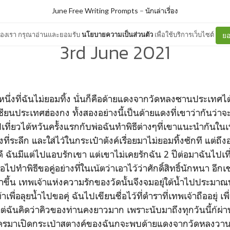
June Free Writing Prompts
–
นักเล่าเรื่อง
ต์ของเรา กรุณาอ่านและยอมรับ
นโยบายความเป็นส่วนตัว
เพื่อใช้บริการเว็บไซต์
ยอ
3rd June 2021
นหนึ่งที่ฉันไม่ยอมทิ้ง นั่นก็คือด้ายแดงจากวัดหลงซานประเทศไ
ซียนประเทศฮ่องกง ทั้งสองอย่างนี้เป็นด้ายแดงที่เขาว่ากันว่า
ันไปเที่ยวไต้หวันครั้งแรกกับพ่อฉันทำพิธีต่างๆที่เขาแนะนำกันใ
่ระลึก และใส่ไว้ในกระเป๋าตังค์เรื่อยมาไม่ยอมทิ้งซักที แต่ถึงอย
่ดี ฉันมีแต่ไปแอบรักเขา แต่เขาไม่เคยรักฉัน 2 ปีต่อมาฉันไปเท
อไปทำพิธีขอคู่อย่างที่ในเน้ตว่าเอาไว้ว่าศักดิ์สิทธิ์นักหนา อีก
้ำขึ้น เทพเจ้าแห่งความรักของวัดนั้นจึงจมอยุ่ใต้น้ำไปประมา
เพื่อลุยน้ำไปขอคุ่ ฉันไปเขียนชื่อไว้ที่ตำราที่เทพเจ้าถืออยุ่ เพ
แต่ฉันคิดว่าคิวของท่านคงยาวมาก เพราะนับมาถึงทุกวันนี้ก้ผ่า
ดี ถ้าใครมาเปิดกระเป่าสตางค์ของฉันกจะพบด้ายแดงจากวัดหลง