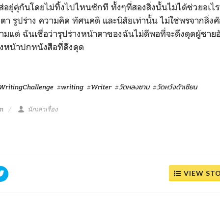
อยุ่คุ่กันโดยไม่ทิ้งไปไหนซักที ทั้งๆที่สองสิ่งนั้นไม่ได้ช่วยอเไรฉ
ตา รูปร่าง ความคิด ทัศนคติ และนิสัยเท่านั้น ไม่ใช่พรจากสิ่งศักดิ
ต่ ฉันเชื่อว่ารุปร่างหน้าตาของฉันไม่ดีพอที่จะดึงดุดผู้ชายอั
งหน้าปกหนังสือที่ดึงดุด
WritingChallenge
#writing
#Writer
#วัดหลงซาน
#วัดหวังต้าเซียน
am
นักเล่าเรื่อง
VIEW ST