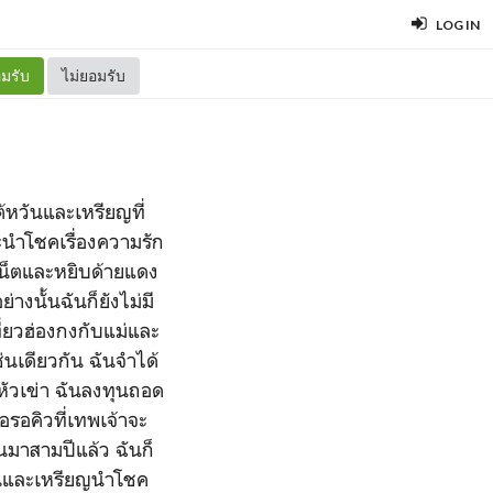
LOG IN
มรับ
ไม่ยอมรับ
ต้หวันและเหรียญที่
จะนำโชคเรื่องความรัก
นเน็ตและหยิบด้ายแดง
่างนั้นฉันก็ยังไม่มี
ี่ยวฮ่องกงกับแม่และ
เช่นเดียวกัน ฉันจำได้
ณหัวเข่า ฉันลงทุนถอด
ื่อรอคิวที่เทพเจ้าจะ
นมาสามปีแล้ว ฉันก็
วานและเหรียญนำโชค