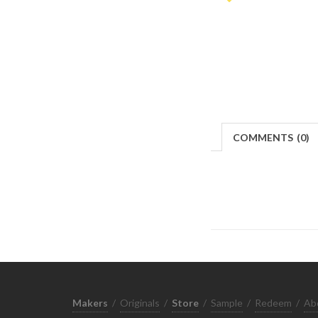
COMMENTS
(
0)
Makers
/
Originals
/
Store
/
Sample
/
Redeem
/
Ab