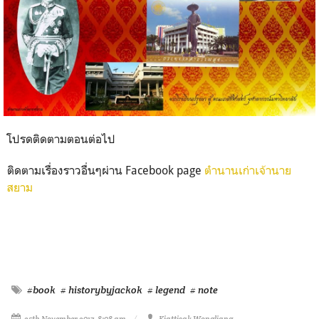
โปรดติดตามตอนต่อไป
ติดตามเรื่องราวอื่นๆผ่าน Facebook page
ตำนานเก่าเจ้านาย
สยาม
#book
# historybyjackok
# legend
# note