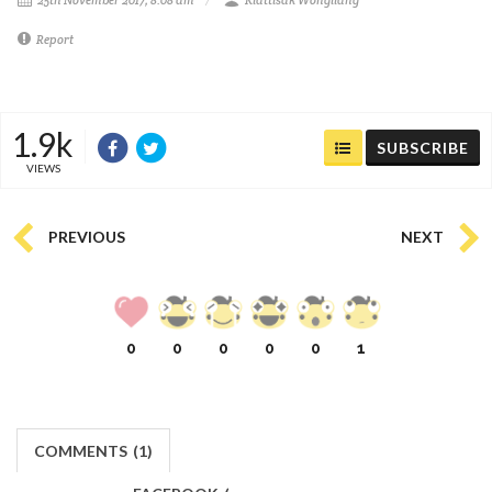
25th November 2017, 8:08 am
Kiattisak Wongliang
Report
1.9k
SUBSCRIBE
VIEWS
PREVIOUS
NEXT
0
0
0
0
0
1
COMMENTS
(
1)