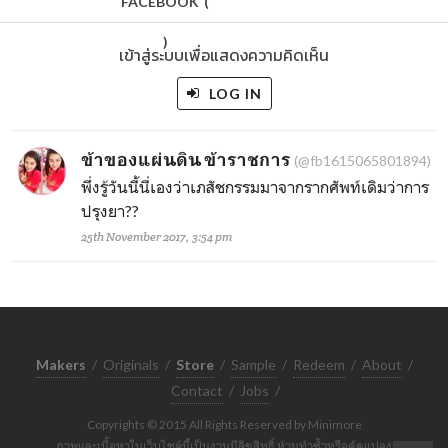
FACEBOOK
(
)
เข้าสู่ระบบเพื่อแสดงความคิดเห็น
LOG IN
ข้าของแผ่นดิน ข้าราชการ
(@fb1615065801894)
พึ่งรู้วันนี้นี่เองว่าเภสัชกรรมมาจากรากศัพท์เดิมว่าการ
ปรุงยา??
25th November 2017, 3:54 pm
Makers
/
Originals
/
Store
/
Sample
/
Redeem
/
About
/
Contact
/
Jobs
/
Copyrights © 2015 All Rights Reserved by Minimore
ภาพและเนื้อหาในเว็บไซต์นี้เป็นงานมีลิขสิทธิ์ ห้ามทำซ้ำหรือดัดแปลง