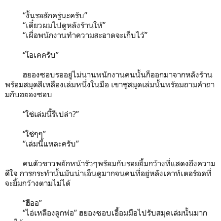
“งั้นรอสักครู่นะครับ”
“เดี๋ยวผมไปดูหลังร้านให้”
“เผื่อพนักงานทำความสะอาดจะเก็บไว้”
“โอเคครับ”
ฮยองซอบรออยู่ไม่นานพนักงานคนนั้นก็ออกมาจากหลังร้าน
พร้อมสมุดสีเหลืองเล่มหนึ่งในมือ เขาชูสมุดเล่มนั้นพร้อมถามคำถา
มกับฮยองซอบ
“ใช่เล่มนี้รึเปล่า?”
“ใช่ๆๆ”
“เล่มนี้แหละครับ”
คนตัวขาวพยักหน้ารัวๆพร้อมกับรอยยิ้มกว้างที่แสดงถึงความ
ดีใจ การกระทำนั้นมันน่าเอ็นดูมากจนคนที่อยู่หลังเคาท์เตอร์อดที่
จะยิ้มกว้างตามไม่ได้
“ฮืออ”
“ไอ่เหลืองลูกพ่อ” ฮยองซอบเอื้อมมือไปรับสมุดเล่มนั้นมาก