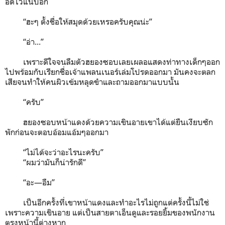
อดไว้แนบอก
“ฮะๆ ตั้งชื่อให้สมุดด้วยเหรอครับคุณน่ะ”
“อ่า...”
เพราะดีใจจนลืมตัวฮยองซอบเลยเผลอแสดงท่าทางเด็กๆออก
ไปพร้อมกับเรียกชื่อเจ้าแพลนเนอร์เล่มโปรดออกมา มันคงจะตลก
เสียจนทำให้คนผิวเข้มหลุดขำและถามออกมาแบบนั้น
“ครับ”
ฮยองซอบหน้าแดงด้วยความเขินอายเขาได้แต่ยืนเงียบซัก
พักก่อนจะตอบอ้อมแอ้มๆออกมา
“ไม่ได้จะว่าอะไรนะครับ”
“ผมว่ามันก็น่ารักดี”
“อะ—อืม”
เป็นอีกครั้งที่เขาหน้าแดงและทำอะไรไม่ถูกแต่ครั้งนี้ไม่ใช่
เพราะความเขินอาย แต่เป็นสายตาเอ็นดูและรอยยิ้มของพนักงาน
ตรงหน้านี้ต่างหาก