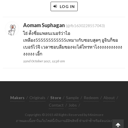
LOG IN
Aomam Suphagan
(@fb1630228557043)
โธ่ ตั้งชื่อแพลนเนอร์ว่าไอ
เหลือง555555555555เหมาะกับซอบสุดๆ อูจินก็ขอ
เบอร์ไว้จิ เวลาซอบลืมของจะได้โทรหาไงงงงงงงงงงง
งงงงง เอิ้ก
22nd October 2017, 12:36 am
Makers
/
Originals
/
Store
/
Sample
/
Redeem
/
About
/
Contact
/
Jobs
/
Copyrights © 2015 All Rights Reserved by Minimore
ภาพและเนื้อหาในเว็บไซต์นี้เป็นงานมีลิขสิทธิ์ ห้ามทำซ้ำหรือดัดแปลง