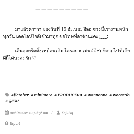
— — — — — — — — —
มาแล้วค่าาาา ของวันที่ 19 อ่ะเนอะ ฮืออ ช่วงนี้เรางานหนัก
ทุกวัน เดดไลน์ใกล้เข้ามาทุก ขอโทษที่ล่าช้านะคะ ;___;
เอ็นจอยรีดดิ้งเหมือนเดิม ใครอยากเม้นต์ติชมก็ตามไปที่เด็ก
ดีก็ได้นะคะ รัก ♡
#fictober
# minimore
# PRODUCE101
# wannaone
# wooseob
# อูซอบ
21st October 2017, 6:58 am
Sojulxq.
Report