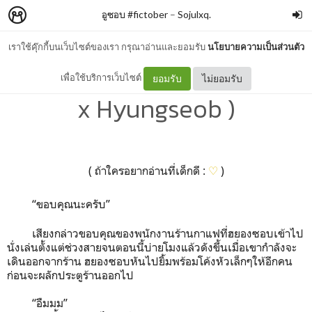
อูซอบ #fictober
–
Sojulxq.
เราใช้คุ๊กกี้บนเว็บไซต์ของเรา กรุณาอ่านและยอมรับ
นโยบายความเป็นส่วนตัว
Day XIX - Planner ( Woojin
เพื่อใช้บริการเว็บไซต์
ยอมรับ
ไม่ยอมรับ
x Hyungseob )
( ถ้าใครอยากอ่านที่เด็กดี :
♡
)
“ขอบคุณนะครับ”
เสียงกล่าวขอบคุณของพนักงานร้านกาแฟที่ฮยองซอบเข้าไป
นั่งเล่นตั้งแต่ช่วงสายจนตอนนี้บ่ายโมงแล้วดังขึ้นเมื่อเขากำลังจะ
เดินออกจากร้าน ฮยองซอบหันไปยิ้มพร้อมโค้งหัวเล็กๆให้อีกคน
ก่อนจะผลักประตูร้านออกไป
“อืมมม”