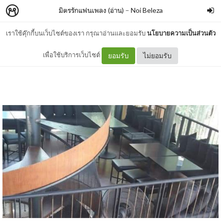
มิตรรักแฟนเพลง (อ่าน)
–
Noi Beleza
เราใช้คุ๊กกี้บนเว็บไซต์ของเรา กรุณาอ่านและยอมรับ
นโยบายความเป็นส่วนตัว
4 สหาย
เพื่อใช้บริการเว็บไซต์
ยอมรับ
ไม่ยอมรับ