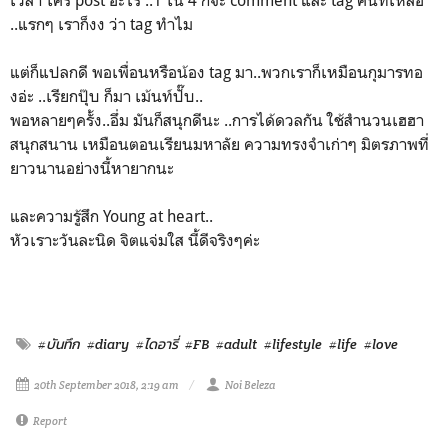
เวลา ใคร post อะไร ..1 ใน 4 ก็จะ comment และ tag คนที่เหลือ
..แรกๆ เราก็งง ว่า tag ทำไม
แต่ก็แปลกดี พอเพื่อนหรือน้อง tag มา..พวกเราก็เหมือนกุมารทอ
งอ่ะ ..เรียกปุ๊บ ก็มา เม้นท์ปั๊บ..
พอหลายๆครั้ง..อึ่ม มันก็สนุกดีนะ ..การได้ดวลกัน ใช้สำนวนเฮฮา
สนุกสนาน เหมือนตอนเรียนมหาลัย ความทรงจำเก่าๆ มิตรภาพที่
ยาวนานอย่างนี้หายากนะ
และความรู้สึก Young at heart..
หัวเราะวันละนิด จิตแจ่มใส นี้ดีจริงๆค่ะ
#บันทึก
#diary
#ไดอารี่
#FB
#adult
#lifestyle
#life
#love
20th September 2018, 2:19 am
Noi Beleza
Report