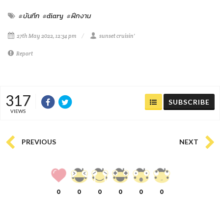
#บันทึก
#diary
#ฝึกงาน
27th May 2022, 12:34 pm
sunset cruisin'
Report
317
SUBSCRIBE
VIEWS
PREVIOUS
NEXT
0
0
0
0
0
0