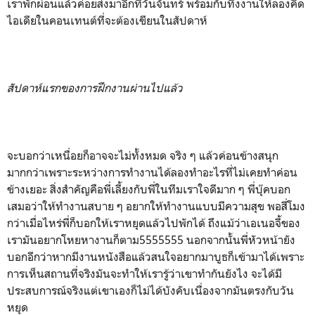
เราพักผ่อนแล้วค่อยส่งมาอีกทีวันจันทร์ พร้อมกับทิ้งงานให้ลองคิด
ไอเดียในคอนเทนต์ที่จะต้องเขียนในสัปดาห์
สัปดาห์แรกของการฝึกงานผ่านไปแล้ว
จะบอกว่าเหนื่อยก็อาจจะไม่ทั้งหมด จริง ๆ แล้วค่อนข้างสนุก
มากกว่าเพราะระหว่างการทำงานได้ลองทำอะไรที่ไม่เคยทำค่อน
ข้างเยอะ สิ่งสำคัญคือพี่เลี้ยงกับพี่ในทีมเราใจดีมาก ๆ พี่บุ๊คบอก
เสมอว่าให้ทำงานสบาย ๆ อยากให้ทำงานแบบมีความสุข พอสี่โมง
กว่าเมื่อไหร่พี่ก็บอกให้เราหยุดแล้วไปพักได้ ถึงแม้ว่าเอเนอจี้ของ
เรามันอยากโหยหางานก็ตาม5555555 นอกจากนั้นพี่หัวหน้ายัง
บอกอีกว่าหากมีงานหนังสือแล้วสนใจอยากมาบูธก็เข้ามาได้เพราะ
การเห็นสถานที่จริงมันจะทำให้เรารู้ว่าเขาทำกันยังไง จะได้มี
ประสบการณ์จริงแต่เขาเองก็ไม่ได้บังคับเนื่องจากมันตรงกับวัน
หยุด