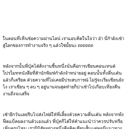
ในตอนที่เห็นข้อความผ่านไลน์ เราแอบคิดในใจว่า อ๋า นี่กำลังเข้า
สู่โลกของการทำงานจริง ๆ แล้วใช่มั้ย
นะ ถถถถถถ
หลังจากนั้นพี่บุ๊คได้สั่งงานชิ้นหนึ่งนั่นคือการเขียนคอนเทนต์
โปรโมทหนังสือที่สำนักพิมพ์กำลังจำหน่ายอยู่ ตอนนั้นทั้งตื่นเต้น
แล้วก็เครียด ด้วยความที่ไม่เคยมีประสบการณ์ ไม่รู้จะเริ่มเขียนยัง
ไง เราเขียน ๆ ลบ ๆ อยู่นานจนสุดท้ายก็ปาเข้าไปเกือบเที่ยงคืน
งานถึงจะเสร็จ
เช้าอีกวันเลยรีบไปส่งไฟล์ให้พี่เลี้ยงด้วยความตื่นเต้น หลังจากฟัง
ฟีดแบ็คผลงานตัวเองแล้ว พี่บุ๊คก็ได้ให้คำแนะนำว่าควรปรับหรือ
เพิ่มตรงไหน เรามีนิสัยอย่างหนึ่งคือติดเขียนสั้นแต่พอมีแนวทาง