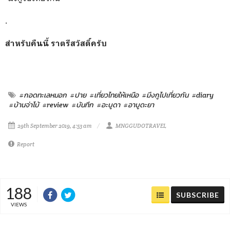
.
สำหรับคืนนี้ ราตรีสวัสดิ์ครับ
#กอดทะเลหมอก
#ปาย
#เที่ยวไทยให้เหนือ
#มึงกูไปเที่ยวกัน
#diary
#บ้านจ่าโบ้
#review
#บันทึก
#อะบูดา
#อาบูดะยา
29th September 2019, 4:53 am
MNGGUDOTRAVEL
Report
188
SUBSCRIBE
VIEWS