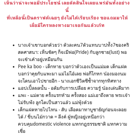
เห็นว่าน่าจะพอมีประโยชน์ เลยตัดสินใจเผยแพร่มันทั้งอย่าง
นี้
ที่เหลือนี้เป็นดราฟต์เฉยๆ ยังไม่ได้เรียบเรียง ขอแถมมาให้
เผื่อมีใครหลงทางมาเจอกันแล้วเก้ท
บางเจ้าเขาบอกด้วยว่า ตัวละคน7ตัวแทนบาปทั้ง7ของคริ
สตศาสนา: เห็นชัดๆ ก็จะมีพ่อ(Pride) กับลูกชาย(lust) พอ
จะเข้าเค้าอยู่เหมือนกัน
Pee ka boo - เด็กหาย บอกว่าตัวเองเป็นแม่มด เด็กแฝด
บอกว่าคุยกับแพะมา แม่ไม่โอ๋เลย พ่อก็โกหก น้องมองนม
จะโดนเอาไปขายอีก - นางเอกชีวิตชีช้ำจากทุกทิศทาง
แอปเปิ้ลผลนั้น - อดัมกับการเปลือย ความรู้ น้องเล่นดีมาก
แพะ - แม่ตาย ครั้งแรกห้าม ครั้งสอง แม่เอาถึงตาย พระเจ้า
ไม่รับฟัง ลูกโตเป็นสาวแล้ว แม่ฟุ้งด้วย
เด็กแฝดหายไปไหน - สับ เลือดมาทาบูชายัญก่อนจะลอย
ได้ / ขี่บนไม้กวาด = ลึงค์ ผู้หญิงอยู่เหนือกว่า
ควบคุมdomestic violence แหกกฎธรรมชาติ แหกความ
เชื่อ