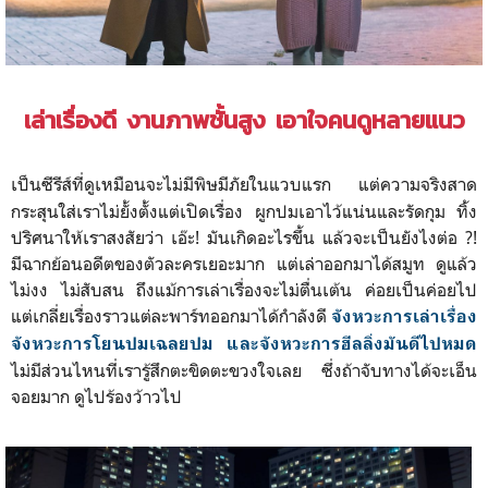
เล่าเรื่องดี งานภาพชั้นสูง เอาใจคนดูหลายแนว
เป็นซีรีส์ที่ดูเหมือนจะไม่มีพิษมีภัยในแวบแรก แต่ความจริงสาด
กระสุนใส่เราไม่ยั้งตั้งแต่เปิดเรื่อง ผูกปมเอาไว้แน่นและรัดกุม ทิ้ง
ปริศนาให้เราสงสัยว่า เอ๊ะ! มันเกิดอะไรขึ้น แล้วจะเป็นยังไงต่อ ?!
มีฉากย้อนอดีตของตัวละครเยอะมาก แต่เล่าออกมาได้สมูท ดูแล้ว
ไม่งง ไม่สับสน ถึงแม้การเล่าเรื่องจะไม่ตื่นเต้น ค่อยเป็นค่อยไป
แต่เกลี่ยเรื่องราวแต่ละพาร์ทออกมาได้กำลังดี
จังหวะการเล่าเรื่อง
จังหวะการโยนปมเฉลยปม และจังหวะการฮีลลิ่งมันดีไปหมด
ไม่มีส่วนไหนที่เรารู้สึกตะขิดตะขวงใจเลย ซึ่งถ้าจับทางได้จะเอ็น
จอยมาก ดูไปร้องว้าวไป