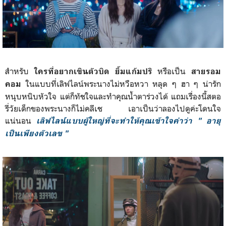
สำหรับ
หรือเป็น
ใครที่อยากเขินตัวบิด ยิ้มแก้มปริ
สายรอม
ในแบบที่เลิฟไลน์พระนางไม่หวือหวา หลุด ๆ ฮา ๆ น่ารัก
คอม
หนุบหนิบหัวใจ แต่ก็ทัชใจและทำคุณน้ำตาร่วงได้ แถมเรื่องนี้สตอ
รี่วัยเด็กของพระนางก็ไม่คลีเช เอาเป็นว่าลองไปดูค่ะโดนใจ
แน่นอน
เลิฟไลน์แบบผู้ใหญ่ที่จะทำให้คุณเข้าใจคำว่า " อายุ
เป็นเพียงตัวเลข "