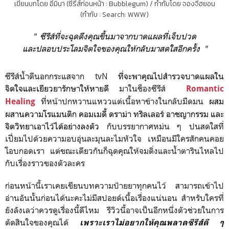
เขียนบทโดย อีมินา (ซีรีส์ก่อนหน้า : Bubblegum) / กำกับโดย จองจีฮยอน
(กำกับ : Search: WWW)
" ซีรีส์ที่จะฉุดดึงคุณขึ้นมาจากบาดแผลที่เจ็บปวด
และปลอบประโลมจิตใจของคุณให้กลับมาสดใสอีกครั้ง "
ซีรีส์น้ำดีนอกกระแสจาก tvN
ที่จะพาคุณไปสำรวจบาดแผลใน
จิตใจและเยียวยารักษาให้หายดี
มาในช็องซีรีส์
Romantic
ที่หน้าปกหวานแหววแต่เนื้อหาข้างในกลับมืดมน
ผสม
Healing
ผสานความโรแมนติก คอมเมดี้ ดราม่า ทริลเลอร์ อาชญากรรม และ
จิตวิทยาเอาไว้ได้อย่างลงตัว
กับบรรยากาศหม่น ๆ ปนสดใสที่
เปี่ยมไปด้วยความอบอุ่นละมุนละไมหัวใจ เหมือนมีใครสักคนคอย
โอบกอดเรา แต่ขณะเดียวกันก็ฉุดคุณให้จมดิ่งและน้ำตารินไหลไป
กับเรื่องราวของตัวละคร
ก่อนหน้านี้เราเคยเขียนบทความป้ายยาทุกคนไว้ สามารถเข้าไป
อ่านอันนั้นก่อนได้นะคะไม่มีสปอยด์เนื้อเรื่องแน่นอน สำหรับใครที่
ยังลังเลว่าควรดูเรื่องนี้ดีไหม รีวิวนี้อาจเป็นอีกหนึ่งตัวช่วยในการ
ตัดสินใจของคุณได้
เพราะเราไม่อยากให้คุณพลาดซีรีส์ดี ๆ