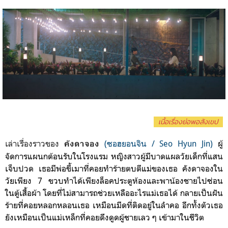
เนื้อเรื่องย่อพอสังเขป
เล่าเรื่องราวของ
(ซอฮยอนจิน / Seo Hyun Jin)
ผู้
คังดาจอง
จัดการแผนกต้อนรับในโรงแรม หญิงสาวผู้มี
บาดแผล
วัยเด็กที่แสน
เจ็บปวด เธอมีพ่อขี้เมาที่คอยทำร้ายตบตีแม่ของเธอ คังดาจองใน
วัยเพียง 7 ขวบทำได้เพียงล็อคประตูห้อ
งและพาน้องชายไปซ่อน
ในตู้เสื้อผ้า โดยที่ไม่สามารถช่วยเหลืออะไรแม่เธอได้ กลายเป็น
ฝัน
ร้ายที่คอยหลอกหลอนเธอ
เหมือนมีดที่ติดอยู่ในลำคอ อีกทั้งตัวเธอ
ยังเหมือนเป็นแม่เหล็กที่คอยดึงดูดผู้ชายเลว ๆ เข้ามาในชีวิต