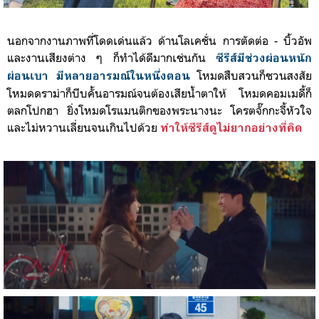
นอกจากงานภาพที่โดดเด่นแล้ว ด้านโลเคชั่น การตัดต่อ - บิ้วอัพ
และงานเสียงต่าง ๆ ก็ทำได้ดี
มากเช่นกัน
ซีรีส์มีช่วงผ่อนหนัก
โหมดสืบสวนก็ชวนสงสัย
ผ่อนเบา มีหลายอารมณ์ในหนึ่งตอน
โหมดดราม่าก็บีบคั้นอารมณ์จนต้องเสียน้ำตาให้ โหมดคอมเมดี้ก็
ตลกโปกฮา ยิ่งโหมดโรแมนติกของพระนางนะ
โครตจั๊กกะจี้หัวใจ
และไม่หวานเลี่ยนจนเกินไปด้วย
ทำให้ซีรีส์ดูไม่ยากอย่างที่คิด