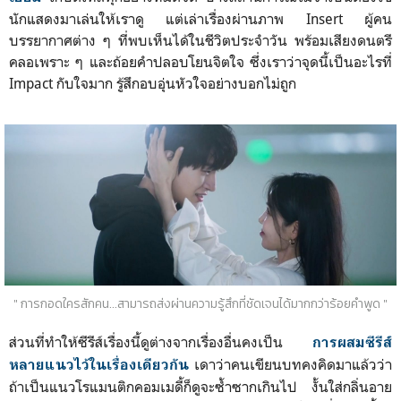
นักแสดงมาเล่นให้เราดู แต่เล่าเรื่องผ่านภาพ Insert ผู้คน
บรรยากาศต่าง ๆ ที่พบเห็นได้ในชีวิตประจำวัน พร้อมเสียงดนตรี
คลอเพราะ ๆ และถ้อยคำปลอบโยนจิตใจ ซึ่งเราว่าจุดนี้เป็นอะไรที่
Impact กับใจมาก รู้สึกอบอุ่นหัวใจอย่างบอกไม่ถูก
" การกอดใครสักคน...สามารถส่งผ่านความรู้สึกที่ชัดเจนได้มากกว่าร้อยคำพูด "
ส่วนที่ทำให้ซีรีส์เรื่องนี้ดูต่างจากเรื่องอื่นคง
เป็น
การผสมซีรีส์
เดาว่าคนเขียนบทคงคิดมาแล้วว่า
หลายแนวไว้ในเรื่องเดียวกัน
ถ้าเป็นแนวโรแมนติกคอมเมดี้ก็ดูจะซ้ำซากเกินไป งั้นใส่กลิ่นอาย