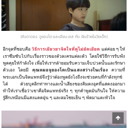
(คังดาจอง จูยองโด และเอียน เชส กับ ฝันร้ายในวัยเด็ก)
อีกจุดที่ชอบคือ
แต่ค่อย ๆ ให้
วิธีการเยียวยาจิตใจที่ดูไม่ยัดเยียด
เราซึมซับไปกับเรื่องราวของตัวละครแต่ละตัว โดยใช้วิธีการรับฟัง
พูดคุยให้กำลังใจ เพื่อให้เรากล้ายอมรับความเจ็บปวดนั้นและรักษา
ตัวเอง โดยมี
ความที่
คุณหมอจูยองโดเป็นแสงสว่างในเรื่อง
พระเอกเป็นจิตแพทย์จึงรู้ว่าต้องพูดยังไงถึงจะช่วยคนที่กำลังทุกข์
ได้ ด้วยบุคลิกท่าทางและน้ำเสียงของคิมดงอุคที่แสดงออกมา
ทำให้เราเชื่อว่าเขาคือจิตแพทย์จริง ๆ ทุกคำพูดมันกินใจ ให้ความ
รู้สึกเหมือนมีแสงแดดอุ่น ๆ และลมโชยเย็น ๆ พัดมาแตะหัวใจ