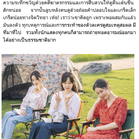
ความระทึกขวัญด้วยคดีฆาตรกรรมและการสืบสวนให้ดูตื่นเต้นขึ้น
สักหน่อย จากนั้นลูบหลังคนดูด้วยถ้อยคำปลอบใจและเกร็ดเล็ก
เกร็ดน้อยทางจิตวิทยา เห้ย! เราว่าเขาคิดถูก เพราะพอผสมกันแล้ว
มันลงตัว ทุกเหตุการณ์และ
การกระทำของตัวละครดูสมเหตุสมผล มี
ที่มาที่ไป รวมทั้งนักแสดงทุกคนก็สามารถถ่ายทอดอารมณ์ออกมา
ได้อย่างเป็นธรรมชาติมาก