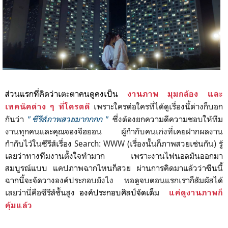
ส่วนแรกที่คิดว่าเตะตาคนดูคงเป็น
งานภาพ มุมกล้อง และ
เพราะใครต่อใครที่ได้ดูเรื่องนี้ต่างก็บอก
เทคนิค
ต่าง ๆ ที่โครตดี
กันว่า
" ซีรีส์ภาพสวยมากกกก "
ซึ่งต้องยกความดีความชอบให้ทีม
งานทุกคนและคุณจองจีฮยอน ผู้กำกับคนเก่งที่เคยฝากผลงาน
กำกับไว้ในซีรีส์เรื่อง Search: WWW (เรื่องนั้นก็ภาพสวยเช่นกัน) รู้
เลยว่าทางทีมงานตั้งใจทำมาก เพราะงานไฟนอลมันออกมา
สมบูรณ์แบบ แคปภาพฉากไหนก็สวย ผ่านการคิดมาแล้วว่าซีนนี้
ฉากนี้จะจัดวางองค์ประกอบยังไง พอดูจบตอนแรกเราก็สัมผัสได้
เลยว่านี่คือซีรีส์ชั้นสูง
องค์ประกอบศิลป์จัดเต็ม
แค่ดูงานภาพก็
คุ้มแล้ว