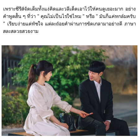
เพราะซีรีส์จัดเต็มทั้งแง่คิดและวลีเด็ดเอาไว้ให้คนดูเยอะมาก อย่าง
คำพูดสั้น ๆ ที่ว่า " คุณไม่เป็นไรใช่ไหม " หรือ " มันก็แค่หกล้มครับ
" เรียบง่ายแต่ทัชใจ แต่ละถ้อยคำผ่านการขัดเกลามาอย่างดี ภาษา
สละสลวยสวยงาม