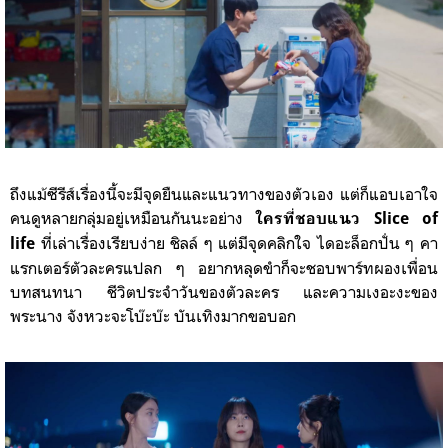
ถึงแม้
ซีรีส์เรื่องนี้จะมีจุดยืนและแนวทางของตัวเอง แต่ก็แอบเอาใจ
คนดูหลายกลุ่มอยู่เหมือนกันนะอย่าง
ใครที่ชอบ
แนว Slice of
ที่เล่า
เรื่องเรียบง่าย ชิลล์ ๆ แต่มีจุดคลิกใจ
ไดอะล็อกปั่น ๆ
คา
life
แรกเตอร์ตัวละครแปลก ๆ
อยากหลุดขำก็จะชอบพาร์ทผองเพื่อน
บทสนทนา ชีวิตประจำวันของตัวละคร และความเงอะงะของ
พระนาง จังหวะจะโบ๊ะบ๊ะ บันเทิงมากขอบอก