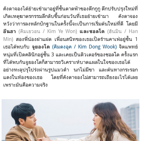
คังดาจองได้ย้ายเข้ามาอยู่ที่ชั้นดาดฟ้าของตึกกูกู ตึกปรับปรุงใหม่ที่
เกิดเหตุฆาตรกรรมลึกลับขึ้นก่อนวันที่เธอย้ายเข้ามา คังดาจอง
หวังว่าการลงหลักปักฐานในครั้งนี้จะเป็นการเริ่มต้นใหม่ที่ดี โดยมี
(คิมเยวอน / Kim Ye Won)
(ฮันมิน / Han
อึนฮา
และชอลโด
Min)
สองพี่น้องฝาแฝด เพื่อนสนิทของเธอเปิดร้านคาเฟ่อยู่ชั้น 1
เธอได้พบกับ
(คิมดงอุค / Kim Dong Wook)
จิตแพทย์
จูยองโด
หนุ่มที่เปิดคลินิกอยู่ชั้น 3 และเคยเป็นติวเตอร์ของชอลโด ครั้งแรก
ที่ได้พบกันจูยองโดก็สามารถวิเคราะห์บาดแผลในใจของเธอได้
อย่างทะลุปรุโปร่งผ่านรูปแมวดำ นกไม่มีขา และต้นหางกระรอก
แดงในห้องของเธอ โดยที่คังดาจองไม่สามารถเถียงอะไรได้เลย
เพราะมันคือความจริง