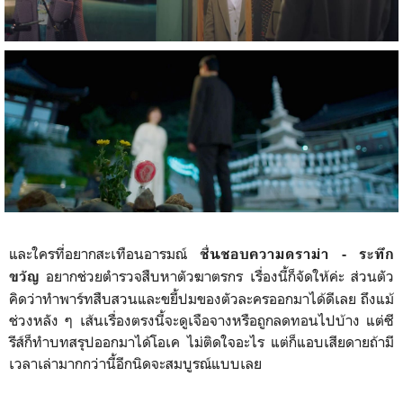
และใครที่อยากสะเทือนอารมณ์
ชื่นชอบความดราม่า - ระทึก
อยากช่วยตำรวจสืบหาตัวฆาตรกร เรื่องนี้ก็จัดให้ค่ะ ส่วนตัว
ขวัญ
คิดว่าทำพาร์ทสืบสวนและขยี้ปมของตัวละครออกมาได้ดีเลย ถึงแม้
ช่วงหลัง ๆ เส้นเรื่องตรงนี้จะดูเจือจางหรือถูกลดทอนไปบ้าง แต่ซี
รีส์ก็ทำบทสรุปออกมาได้โอเค ไม่ติดใจอะไร แต่ก็แอบเสียดายถ้ามี
เวลาเล่ามากกว่านี้อีกนิดจะสมบูรณ์แบบเลย