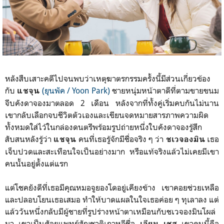
หลังสืบเสาะคดีไปจนพบว่าเหตุฆาตรกรรมครั้งนี้มีส่วนเกี่ยวข้อง
กับ
(ยุนพัค / Yoon Park)
ชายหนุ่มหน้าตาดีที่ตามขายขนม
แชจุน
จีบคังดาจองมาตลอด 2 เดือน หลังจากที่ทั้งคู่เริ่มคบกันไม่นาน
เขากลับเลือกจบชีวิตตัวเองและเขียนจดหมายสารภาพความผิด
ทั้งหมดใส่ไว้ในกล่องดนตรีพร้อมรูปถ่ายหนึ่งใบคังดาจองรู้สึก
สับสนหลังรู้ว่า
คนที่เธอรู้จักมีชื่อจริง ๆ ว่า
เธอ
แชจุน
ชเวจองมิน
เจ็บปวดและสะเทือนใจเป็นอย่างมาก หรือแท้จริงแล้วไม่เคยมีเขา
คนนั้นอยู่ตั้งแต่แรก
แต่โชคยังดีที่เธอมีคุณหมอจูยองโดอยู่เคียงข้าง เขาคอยช่วยเหลือ
และปลอบโยนเธอเสมอ ทำให้บาดแผลในใจเธอค่อย ๆ ทุเลาลง แต่
แล้ววันหนึ่งกลับมีผู้ชายที่รูปร่างหน้าตาเหมือนกับชเวจองมินโผล่
มา เขาเป็นศัลยแพทย์สัญชาติเกาหลีชื่อ
เขาคนนี้คือ
เอียน เชส