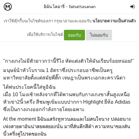
อิฉัน ไดอารี่
–
fainattasanan
เราใช้คุ๊กกี้บนเว็บไซต์ของเรา กรุณาอ่านและยอมรับ
นโยบายความเป็นส่วนตัว
มนุษย์น้าหัวโบราณ
เพื่อใช้บริการเว็บไซต์
ยอมรับ
ไม่ยอมรับ
"กางเกงไม่มีตัวยาวกว่านี้รึไง หัดแต่งตัวให้มันเรียบร้อยหน่อย!''
มนุษย์น้าหัวโบราณ 1 อัตราซึ่งประกอบอาชีพเป็นครู
มหาวิทยาลัยตั้งแต่สมัยพี่ติ๊ก เจษฎาเป็นพระเอกละครวนิดา
ได้พ่นประโยคนี้ใส่หูอิฉัน
เมื่อ 10 โมงเช้าหลังจากที่ได้พานพบกับกางเกงขาสั้นสูงเหนือ
หัวเข่า2นิ้วครึ่ง สีชมพูเข้มแบบปากกา Highlight ยี่ห้อ Adidas
ซึ่งเป็นกางเกงออกกำลังกายโดยเฉพาะ
At the moment อิฉันแสร้งหูทวนลมและไม่สนใจนาง ปล่อยนาง
เพ่งสายตาอันน่าสยดสยองนั่น มาที่ส้นตึกสีดำ ความหนาของส้น
นิ้วครึ่งคู่โปรดของฉัน