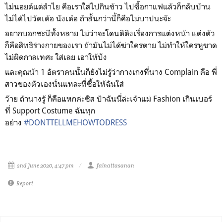
ไม่นอยด์แต่ลำไย คือเราใส่ไปกินข้าว ไปซื้อกาแฟแล้วก็กลับบ้าน
ไม่ได้ไปวัดเด้อ นังเด๋อ ถ้าสั้นกว่านี้ก็คือไม่บาปนะจ๊ะ
อยากบอกชะนีทั้งหลาย ไม่ว่าจะโดนติติงเรื่องการแต่งหน้า แต่งตัว
ก็คือสิทธิร่างกายของเรา ถ้ามันไม่ได้ฆ่าใครตาย ไม่ทำให้ใครหูขาด
ไม่ผิดกาลเทศะ ใส่เลย เอาให้ปัง
และคุณน้า 1 อัตราคนนั้นก็ยังไม่รู้ว่ากางเกงที่นาง Complain คือ พี่
สาวของตัวเองนั่นแหละที่ซื้อให้ฉันใส่
ว๊าย ถ้านางรู้ ก็คือแหกค่ะซิส ป้าฉันนี่ล่ะเจ้าแม่ Fashion เกินเบอร์
ที่ Support Costume ฉันทุก
อย่าง
#
DONTTELLMEHOWTODRESS
?
2nd June 2020, 4:47 pm
fainattasanan
Report