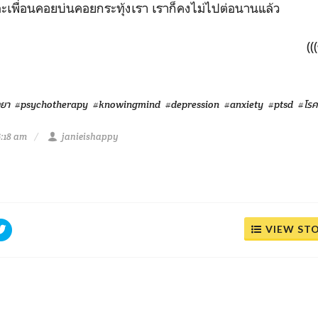
ละเพื่อนคอยบ่นคอยกระทุ้งเรา เราก็คงไม่ไปต่อนานแล้ว
(
ทยา
#psychotherapy
#knowingmind
#depression
#anxiety
#ptsd
#โรค
6:18 am
janieishappy
VIEW ST