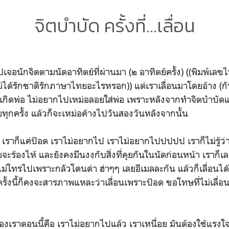
จิตบำบัด ครั้งที่...เลื่อน
เจอนักจิตตามนัดอาทิตย์ที่ผ่านมา (๒ อาทิตย์ครั้ง) ((พิมพ์เลข
ม่ได้รักชาติรักภาษาไทยอะไรหรอก)) แต่เราเลื่อนมาโดยอ้าง (กับค
ันเกิดพ่อ ไม่อยากไปเหม่อลอยใส่พ่อ เพราะหลังจากทำจิตบำบัดแต
กครั้ง แล้วก็จะเหม่อค้างไปวันสองวันหลังจากนั้น
 เราก็แค่ป๊อด เราไม่อยากไป เราไม่อยากไปปปปป เราก็ไม่รู้ว่
้อมจะร้องไห้ และยังคงมึนงงกับสิ่งที่คุยกันในนัดก่อนหน้า เราก็
จะไม่โทรไปเพราะกลัวโดนด่า ฮ่าๆๆ เลยอีเมลละกัน แล้วก็เลื่อนได้
ครั้งนี้ก็คงจะสารภาพแหละว่าเลื่อนเพราะป๊อด ขอโทษที่ไม่เลื่
ของเราตอนนี้คือ เราไม่อยากไปแล้ว เราเหนื่อย มันต้องใช้แร