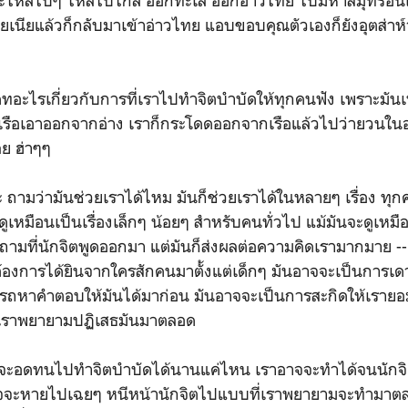
ก็จะไหลไปๆ ไหลไปไกล ออกทะเล ออกอ่าวไทย ไปมหาสมุทรอิน
ยเนียแล้วก็กลับมาเข้าอ่าวไทย แอบขอบคุณตัวเองก็ยังอุตส่า
พเดทอะไรเกี่ยวกับการที่เราไปทำจิตบำบัดให้ทุกคนฟัง เพราะมั
บเรือเอาออกจากอ่าง เราก็กระโดดออกจากเรือแล้วไปว่ายวนในอ่
ลย ฮ่าๆๆ
 ถามว่ามันช่วยเราได้ไหม มันก็ช่วยเราได้ในหลายๆ เรื่อง ทุกคร
ดูเหมือนเป็นเรื่องเล็กๆ น้อยๆ สำหรับคนทั่วไป แม้มันจะดูเหมื
ำถามที่นักจิตพูดออกมา แต่มันก็ส่งผลต่อความคิดเรามากมาย -
้องการได้ยินจากใครสักคนมาตั้งแต่เด็กๆ มันอาจจะเป็นการ
มารถหาคำตอบให้มันได้มาก่อน มันอาจจะเป็นการสะกิดให้เราย
ที่เราพยายามปฏิเสธมันมาตลอด
ยเราจะอดทนไปทำจิตบำบัดได้นานแค่ไหน เราอาจจะทำได้จนนักจ
าจจะหายไปเฉยๆ หนีหน้านักจิตไปแบบที่เราพยายามจะทำมาตล