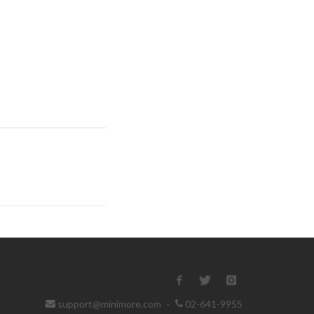
support@minimore.com
·
02-641-9955