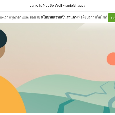
Janie Is Not So Well
–
janieishappy
ต์ของเรา กรุณาอ่านและยอมรับ
นโยบายความเป็นส่วนตัว
เพื่อใช้บริการเว็บไซต์
ยอ