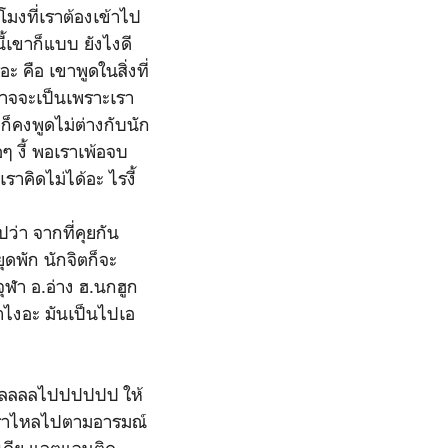
โมงที่เราต้องเข้าไป
 นี้เขาก็แบบ ยังไงดี
 คือ เขาพูดในสิ่งที่
็อาจจะเป็นเพราะเรา
ก็คงพูดไม่ต่างกับนัก
ๆ งี้ พอเราเพ้อจบ
าคิดไม่ได้อะ ไรงี้
่า จากที่คุยกัน
ยุดพัก นักจิตก็จะ
จุฬา อ.อ่าง ฮ.นกฮูก
จะทำไงอะ มันเป็นไปเอ
ลลลลลลไปปปปปป ให้
งเราไหลไปตามอารมณ์