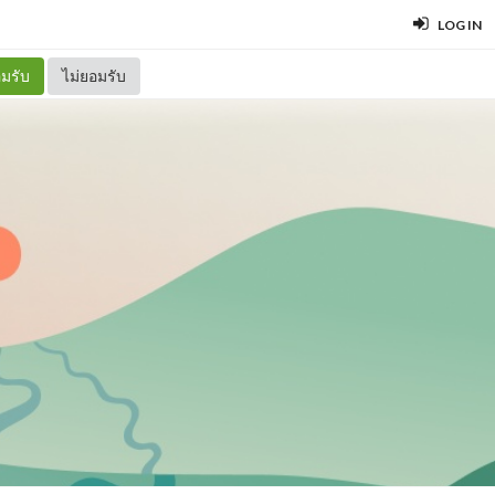
LOG IN
มรับ
ไม่ยอมรับ