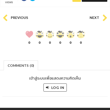
VIEWS
PREVIOUS
NEXT
0
0
0
0
0
0
COMMENTS
(
0)
เข้าสู่ระบบเพื่อแสดงความคิดเห็น
LOG IN