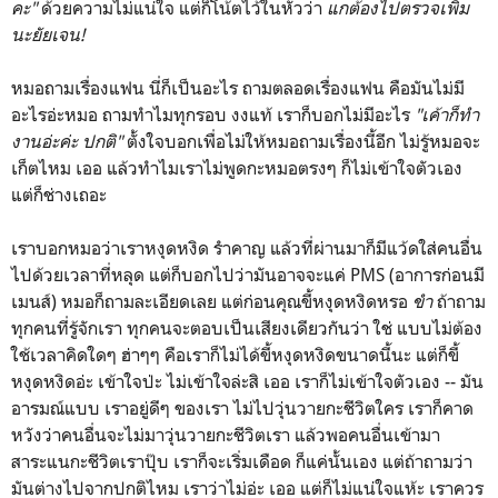
คะ"
ด้วยความไม่แน่ใจ แต่ก็โน้ตไว้ในหัวว่า
แกต้องไปตรวจเพิ่ม
นะยัยเจน!
หมอถามเรื่องแฟน นี่ก็เป็นอะไร ถามตลอดเรื่องแฟน คือมันไม่มี
อะไรอ่ะหมอ ถามทำไมทุกรอบ งงแท้ เราก็บอกไม่มีอะไร
"เค้าก็ทำ
งานอ่ะค่ะ ปกติ"
ตั้งใจบอกเพื่อไม่ให้หมอถามเรื่องนี้อีก ไม่รู้หมอจะ
เก็ตไหม เออ แล้วทำไมเราไม่พูดกะหมอตรงๆ ก็ไม่เข้าใจตัวเอง
แต่ก็ช่างเถอะ
เราบอกหมอว่าเราหงุดหงิด รำคาญ แล้วที่ผ่านมาก็มีแว้ดใส่คนอื่น
ไปด้วยเวลาที่หลุด แต่ก็บอกไปว่ามันอาจจะแค่ PMS (อาการก่อนมี
เมนส์) หมอก็ถามละเอียดเลย แต่ก่อนคุณขี้หงุดหงิดหรอ
ขำ
ถ้าถาม
ทุกคนที่รู้จักเรา ทุกคนจะตอบเป็นเสียงเดียวกันว่า ใช่ แบบไม่ต้อง
ใช้เวลาคิดใดๆ ฮ่าๆๆ คือเราก็ไม่ได้ขี้หงุดหงิดขนาดนี้นะ แต่ก็ขี้
หงุดหงิดอ่ะ เข้าใจป่ะ ไม่เข้าใจล่ะสิ เออ เราก็ไม่เข้าใจตัวเอง -- มัน
อารมณ์แบบ เราอยู่ดีๆ ของเรา ไม่ไปวุ่นวายกะชีวิตใคร เราก็คาด
หวังว่าคนอื่นจะไม่มาวุ่นวายกะชีวิตเรา แล้วพอคนอื่นเข้ามา
สาระแนกะชีวิตเราปุ๊บ เราก็จะเริ่มเดือด ก็แค่นั้นเอง แต่ถ้าถามว่า
มันต่างไปจากปกติไหม เราว่าไม่อ่ะ เออ แต่ก็ไม่แน่ใจแห้ะ เราควร