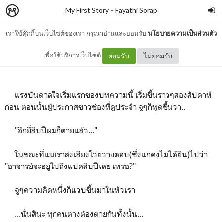
My First Story
–
Fayathi Sorap
เราใช้คุ๊กกี้บนเว็บไซต์ของเรา กรุณาอ่านและยอมรับ
นโยบายความเป็นส่วนตัว
ความตาย...
เพื่อใช้บริการเว็บไซต์
ยอมรับ
ไม่ยอมรับ
แรงบันดาลใจเริ่มแรกของบทความนี้ เริ่มขึ้นราวๆสองสัปดาห์
ก่อน ตอนนั้นผู้ประกาศข่าวช่องที่ดูประจำ จู่ๆก็พูดขึ้นว่า..
"อีกยี่สิบปีผมก็ตายแล้ว..."
ในขณะที่แม่เราส่งเสียงโวยวายตอบ(ซึ่งแกคงไม่ได้ยิน)ไปว่า
"อาจารย์จะอยู่ไปถึงแปดสิบปีเลย เหรอ?"
จู่ๆความคิดหนึ่งก็แวบขึ้นมาในหัวเรา
...นั่นสินะ ทุกคนต่างต้องตายกันทั้งนั้น...