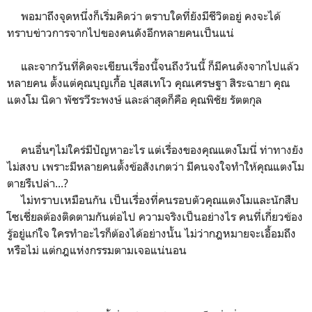
พอมาถึงจุดหนึ่งก็เริ่มคิดว่า ตราบใดที่ยังมีชีวิตอยู่ คงจะได้
ทราบข่าวการจากไปของคนดังอีกหลายคนเป็นแน่
และจากวันที่คิดจะเขียนเรื่องนี้จนถึงวันนี้ ก็มีคนดังจากไปแล้ว
หลายคน ตั้งแต่คุณบุญเกื้อ ปุสสเทโว คุณเศรษฐา สิระฉายา คุณ
แตงโม นิดา พัชรวีระพงษ์ และล่าสุดก็คือ คุณพิชัย รัตตกุล
คนอื่นๆไม่ใคร่มีปัญหาอะไร แต่เรื่องของคุณแตงโมนี่ ท่าทางยัง
ไม่สงบ เพราะมีหลายคนตั้งข้อสังเกตว่า มีคนจงใจทำให้คุณแตงโม
ตายรืเปล่า...?
ไม่ทราบเหมือนกัน เป็นเรื่องที่คนรอบตัวคุณแตงโมและนักสืบ
โซเชี่ยลต้องติดตามกันต่อไป ความจริงเป็นอย่างไร คนที่เกี่ยวข้อง
รู้อยู่แก่ใจ ใครทำอะไรก็ต้องได้อย่างนั้น ไม่ว่ากฎหมายจะเอื้อมถึง
หรือไม่ แต่กฎแห่งกรรมตามเจอแน่นอน