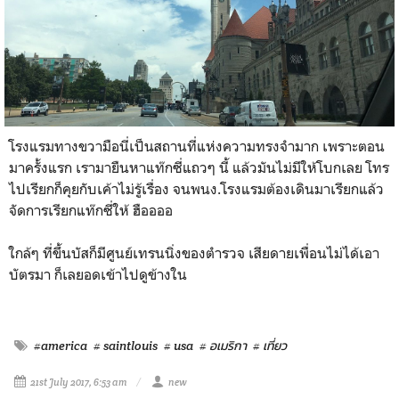
โรงแรมทางขวามือนี่เป็นสถานที่แห่งความทรงจำมาก เพราะตอน
มาครั้งแรก เรามายืนหาแท๊กซี่แถวๆ นี้ แล้วมันไม่มีให้โบกเลย โทร
ไปเรียกก็คุยกับเค้าไม่รู้เรื่อง จนพนง.โรงแรมต้องเดินมาเรียกแล้ว
จัดการเรียกแท๊กซี่ให้ ฮืออออ
ใกล้ๆ ที่ขึ้นบัสก็มีศูนย์เทรนนิ่งของตำรวจ เสียดายเพื่อนไม่ได้เอา
บัตรมา ก็เลยอดเข้าไปดูข้างใน
#america
# saintlouis
# usa
# อเมริกา
# เที่ยว
21st July 2017, 6:53 am
new