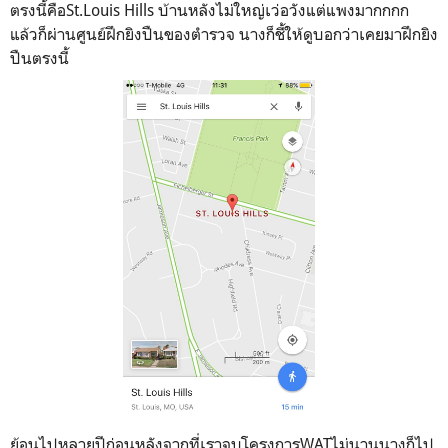
ตรงนี้คือSt.Louis Hills บ้านหลังไม่ใหญ่เว่อวังแต่แพงมากกกก
แล้วก็ผ่านศูนย์ฝึกยิงปืนของตำรวจ นางก็ชี้ให้ดูบอกว่าเคยมาฝึกยิง
ปืนตรงนี้
ย้อนไปหลายปีก่อนหลังจากที่เราจบโครงการWATไม่นานนางก็ไป