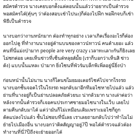
สมัครตำรวจ นางเคยบอกตั้งแต่ตอนนั้นแล้วว่าอยากเป็นตำรวจ
พอสมัครได้(คุ้นๆ ว่าต้องสอบเข้าไปนะ)ก็ต้องไปฝึก พอฝึกจบก็เข้า
พิธีเป็นตำรวจ
นางบอกว่างานหนักมาก ต้องทำทุกอย่าง เวลาเกิดเรื่องอะไรก็ต้อง
ออกไปดู ที่ทำงานนางอยู่ด้านบนของดาวน์ทาวน์ คนดำเยอะ แล้ว
คนที่นี่แม่งบ้ามาก people are very crazy เวลาทะเลาะกันก็ยิงเลย
ไม่ชกต่อย เคยเห็นข่าวที่เซ็นต์หลุยส์มั้ย (เราก็บอกว่าเห็นสิ ข่าว
ดัง) แบบนั้นแหละ บ้ามาก ยิ่งโซนที่พัวร์แบล็กพิเพิ่ลอยู่นี่ยิ่งบ้า
ก่อนหน้านั้นไม่นาน นางก็โดนขโมยมอเตอร์ไซค์ไปจากโรงรถ
นางบอกชั้นจอดไว้ในโรงรถ พอกลับมาอีกทีมอไซหายไปแล้ว แล้ว
ย่านที่นางอยู่ก็เป็นย่านปลอดภัยด้วยนะ น่ากลัวมาก นางเล่าต่อว่า
หลังจากนั้นตำรวจก็เจอคนประกาศขายมอไซนางในเว็บ เลยไป
ตามคืนกลับมาได้ แต่ว่ามันก็ไม่เหมือนเดิมเพราะมอไซก็ถูก
ดัดแปลงไปแล้ว ชั้นไม่ชอบที่นี่เลย เราเลยถามกลับไปว่าทำไมไม่
ย้ายไปเมืองอื่น นางบอกว่าติดสัญญาอยู่7ปี พอได้ตำรวจแล้วต้อง
ทำงานที่นี่7ปีถึงจะย้ายออกได้