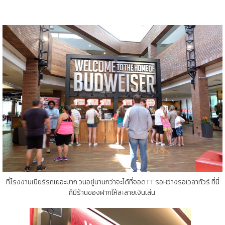
ที่โรงงานเบียร์รถเยอะมาก วนอยู่นานกว่าจะได้ที่จอดTT รอหว่างรอเวลาทัวร์ ที่นี่
ก็มีร้านของฝากให้ละลายเงินเล่น