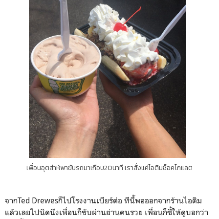
เพื่อนอุตส่าห์พาขับรถมาเกือบ20นาที เราสั่งแค่ไอติมช็อคโกแลต
จากTed Drewesก็ไปโรงงานเบียร์ต่อ ทีนี้พอออกจากร้านไอติม
แล้วเลยไปนิดนึงเพื่อนก็ขับผ่านย่านคนรวย เพื่อนก็ชี้ให้ดูบอกว่า