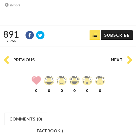
Report
891
SUBSCRIBE
VIEWS
PREVIOUS
NEXT
0
0
0
0
0
0
COMMENTS
(
0)
FACEBOOK
(