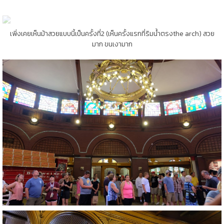
เพิ่งเคยเห็นม้าสวยแบบนี้เป็นครั้งที่2 (เห็นครั้งแรกที่ริมน้ำตรงthe arch) สวย
มาก ขนเงามาก