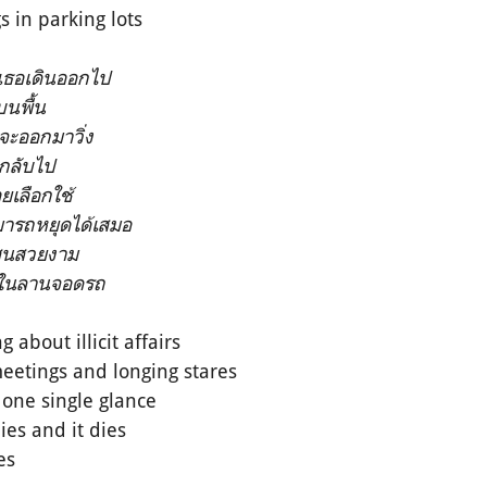
 in parking lots
็นเธอเดินออกไป
บนพื้น
จะออกมาวิ่ง
อกลับไป
อยเลือกใช้
มารถหยุดได้เสมอ
องแสนสวยงาม
ยในลานจอดรถ
 about illicit affairs
eetings and longing stares
t one single glance
dies and it dies
es