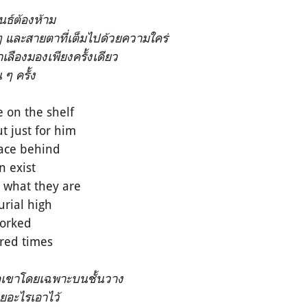
นธ์ต้องห้าม
 และสายตาที่เต็มไปด้วยความใคร่
เลืองมองเพียงครั้งเดียว
ๆ ครั้ง
 on the shelf
t just for him
race behind
n exist
r what they are
urial high
worked
dred times
พื่อเขาโดยเฉพาะบน
ชั้นวาง
อยอะไรเอาไว้