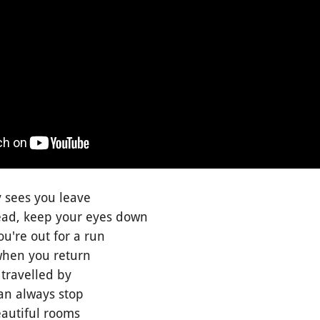
 sees you leave
ead, keep your eyes down
ou're out for a run
 when you return
 travelled by
can always stop
eautiful rooms