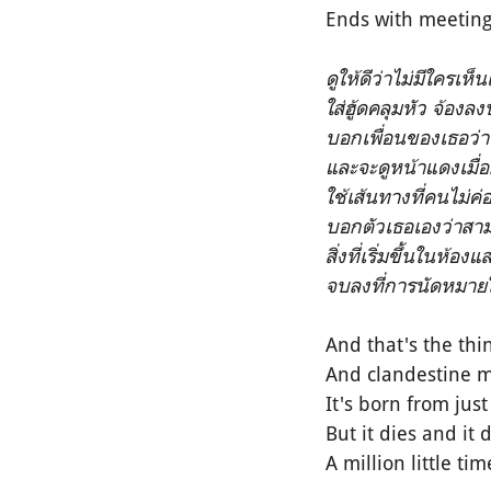
Ends with meetings
ดูให้ดีว่าไม่มีใครเห
ใส่ฮู้ดคลุมหัว จ้องลง
บอกเพื่อนของเธอว่า
และจะดูหน้าแดงเมื่
ใช้เส้นทางที่คนไม่ค่
บอกตัวเธอเองว่าสา
สิ่งที่เริ่มขึ้นในห้
จบลงที่การนัดหมา
And that's the thing
And clandestine m
It's born from jus
But it dies and it 
A million little tim