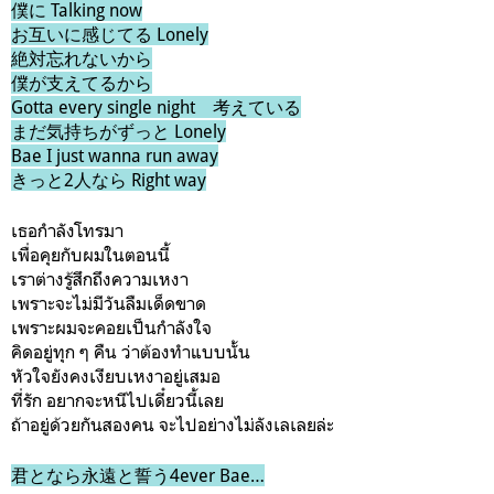
僕に Talking now
お互いに感じてる Lonely
絶対忘れないから
僕が支えてるから
Gotta every single night 考えている
まだ気持ちがずっと Lonely
Bae I just wanna run away
きっと2人なら Right way
เธอกำลังโทรมา
เพื่อคุยกับผมในตอนนี้
เราต่างรู้สึกถึงความเหงา
เพราะจะไม่มีวันลืมเด็ดขาด
เพราะผมจะคอยเป็นกำลังใจ
คิดอยู่ทุก ๆ คืน ว่าต้องทำแบบนั้น
หัวใจยังคงเงียบเหงาอยู่เสมอ
ที่รัก อยากจะหนีไปเดี๋ยวนี้เลย
ถ้าอยู่ด้วยกันสองคน จะไปอย่างไม่ลังเลเลยล่ะ
君となら永遠と誓う4ever Bae…