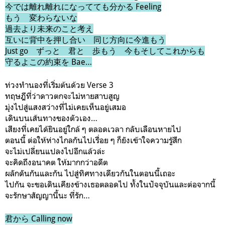
今では離れ離れになってても分かる Feeling
もう 変わらないな
過去より未来のこと考え
互いに背中を押し合い 同じ方向に今進もう
Just go ずっと 君と 歩もう 今もそしてこれからも
守るよこの約束を Bae…
ท่วงทำนองที่เริ่มต้นด้วย Verse 3
ทฤษฎีที่ว่าดาวตกจะไม่หายสาบสูญ
มุ่งไปสู่แสงสว่างที่ไม่เคยเห็นอยู่เสมอ
เดินบนเส้นทางของตัวเอง…
เสียงที่เคยได้ยินอยู่ใกล้ ๆ ตลอดเวลา กลับเลือนหายไป
ตอนนี้ ต่อให้ห่างไกลกันไปเรื่อย ๆ ก็ยังเข้าใจความรู้สึก
จะไม่เปลี่ยนแปลงไปอีกแล้วล่ะ
จะคิดถึงอนาคต ให้มากกว่าอดีต
ผลักดันกันและกัน ไปสู่ทิศทางเดียวกันในตอนนี้เถอะ
ไปกัน จะขอเดินเคียงข้างเธอตลอดไป ทั้งในปัจจุบันและต่อจากนี้
จะรักษาสัญญานี้นะ ที่รัก…
君から Calling now