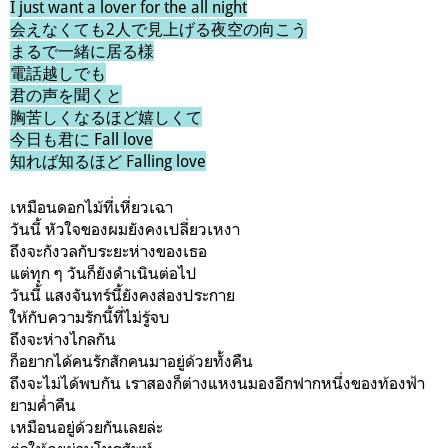
I just want a lover for the all night
会えなくても2人で見上げる夜空の向こう
まるで一緒に居る様
電話越しでも
君の声を聞くと
胸苦しくなるほど嬉しくて
今日も君に Fall love
知れば知るほど Falling love
เหมือนดอกไม้ที่เหี่ยวเฉา
วันนี้ หัวใจของผมยังคงเปลี่ยวเหงา
ถึงจะกังวลกับระยะห่างของเธอ
แต่ทุก ๆ วันก็ยังดำเนินต่อไป
วันนี้ แสงจันทร์นี้ยังคงส่องประกาย
ให้กับความรักนี้ที่ไม่รู้จบ
ถึงจะห่างไกลกัน
ก็อยากได้คนรักสักคนมาอยู่ด้วยทั้งคืน
ถึงจะไม่ได้พบกัน เราสองก็ต่างแหงนมองอีกฟากหนึ่งของท้องฟ้า
ยามค่ำคืน
เหมือนอยู่ด้วยกันเลยล่ะ