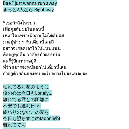
Bae I just wanna run away
きっと2人なら Right way
*เธอกำลังโทรมา
เพื่อคุยกับผมในตอนนี้
เหงาใจ เพราะผิวกายไม่ได้สัมผัส
มาอยู่ข้าง ๆ กันเดี๋ยวนี้เลยสิ
อยากจะกอดเอาไว้ให้แนบแน่น
คิดอยู่ทุกคืน ว่าต้องทำแบบนั้น
แต่ก็รู้สึกเหงาอยู่ดี
ที่รัก อยากจะหนีออกไปเดี๋ยวนี้เลย
ถ้าอยู่ด้วยกันสองคน จะไปอย่างไม่ลังเลเลยล่ะ
枯れてるお花のように
僕の心は今日もLonely…
離れてる君との距離に
不安でも進む日々
終わりのないこの愛を
今日も照らすこのMoonlight
離れてても