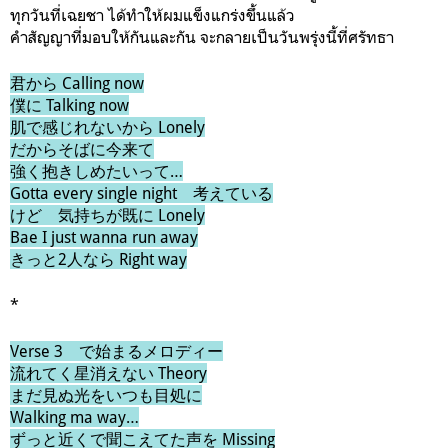
ทุกวันที่เฉยชา ได้ทำให้ผมแข็งแกร่งขึ้นแล้ว
คำสัญญาที่มอบให้กันและกัน จะกลายเป็นวันพรุ่งนี้ที่ศรัทธา
君から Calling now
僕に Talking now
肌で感じれないから Lonely
だからそばに今来て
強く抱きしめたいって…
Gotta every single night 考えている
けど 気持ちが既に Lonely
Bae I just wanna run away
きっと2人なら Right way
*
Verse 3 で始まるメロディー
流れてく星消えない Theory
まだ見ぬ光をいつも目処に
Walking ma way…
ずっと近くで聞こえてた声を Missing