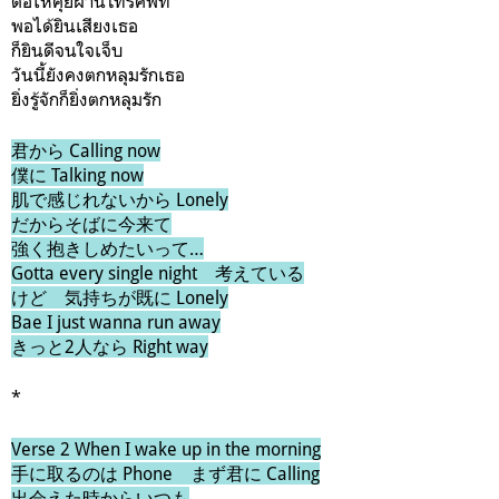
ต่อให้คุยผ่านโทรศัพท์
พอได้ยินเสียงเธอ
ก็ยินดีจนใจเจ็บ
วันนี้ยังคงตกหลุมรักเธอ
ยิ่งรู้จักก็ยิ่งตกหลุมรัก
君から Calling now
僕に Talking now
肌で感じれないから Lonely
だからそばに今来て
強く抱きしめたいって…
Gotta every single night 考えている
けど 気持ちが既に Lonely
Bae I just wanna run away
きっと2人なら Right way
*
Verse 2 When I wake up in the morning
手に取るのは Phone まず君に Calling
出会えた時からいつも