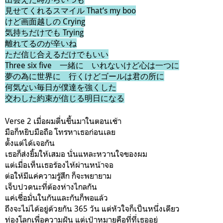
見せてくれるスマイル That’s my boo
けど画面越しの Crying
気持ちだけでも Trying
離れてるのが辛いね
ただ信じ合えるだけでもいい
Three six five 一緒に いれないけど心は一つに
夢の為に世界に 行くけどゴールは君の所に
何気ない毎日が僕達を強くした
交わした約束が信じる明日になる
Verse 2 เมื่อผมตื่นขึ้นมาในตอนเช้า
มือก็หยิบมือถือ โทรหาเธอก่อนเลย
ตั้งแต่ได้เจอกัน
เธอก็ส่งยิ้มให้เสมอ นั่นแหละหวานใจของผม
แต่เมื่อเห็นเธอร้องไห้ผ่านหน้าจอ
ต่อให้มีแค่ความรู้สึก ก็จะพยายาม
เจ็บปวดนะที่ต้องห่างไกลกัน
แค่เชื่อมั่นในกันและกันก็พอแล้ว
ถึงจะไม่ได้อยู่ด้วยกัน 365 วัน แต่หัวใจก็เป็นหนึ่งเดียว
ท่องโลกเพื่อความฝัน แต่เป้าหมายคือที่ที่เธออยู่