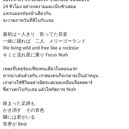
24 ชั่วโมง อย่างงดงามและเนิบช้าเสมอ
แหงนมองท้องฟ้าเดียวกัน
จะวาดภาพวันที่ดีไปกับเธอ
最初は一人きり 歌ってた音楽
一緒に踊れば 二人 メリーゴーランド
We living wild and free like a rockstar
キミと流れ星に乗り Focus Yeah
เพลงที่เคยร้องเพียงคนเดียวในตอนแรก
หากมาเต้นด้วยกัน เราสองคนก็จะกลายเป็นม้าหมุน
เราต่างใช้ชีวิตอย่างอิสระเสเพลเหมือนร็อคสตาร์
ขี่ดาวตกไปกับเธอ แล้วโฟกัสภาพ Yeah
絡まった足跡も
かき消す その音色
隣には君がいる
世界が Best