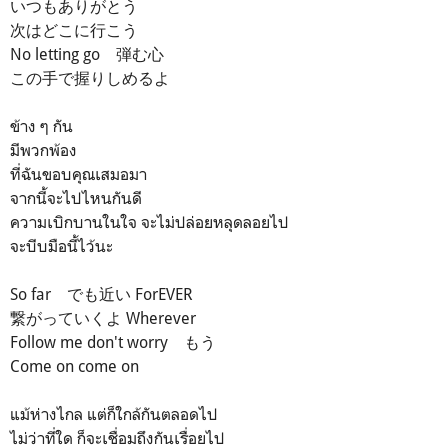
いつもありがとう
次はどこに行こう
No letting go 弾む心
この手で握りしめるよ
ข้าง ๆ กัน
มีพวกพ้อง
ที่ฉันขอบคุณเสมอมา
จากนี้จะไปไหนกันดี
ความเบิกบานในใจ จะไม่ปล่อยหลุดลอยไป
จะบีบมือนี้ไว้นะ
So far でも近い ForEVER
繋がっていくよ Wherever
Follow me don't worry もう
Come on come on
แม้ห่างไกล แต่ก็ใกล้กันตลอดไป
ไม่ว่าที่ใด ก็จะเชื่อมถึงกันเรื่อยไป