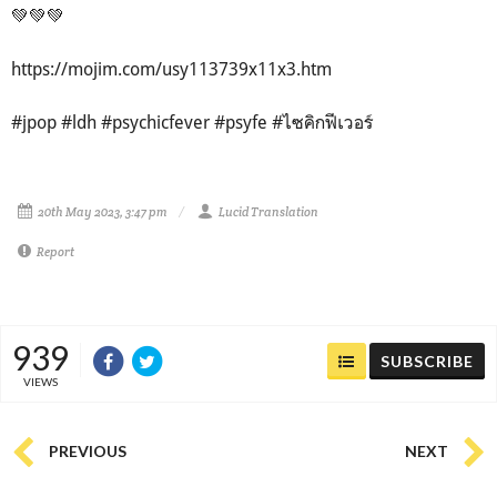
💚💚💚
https://mojim.com/usy113739x11x3.htm
#jpop #ldh #psychicfever #psyfe #ไซคิกฟีเวอร์
20th May 2023, 3:47 pm
Lucid Translation
Report
939
SUBSCRIBE
VIEWS
PREVIOUS
NEXT