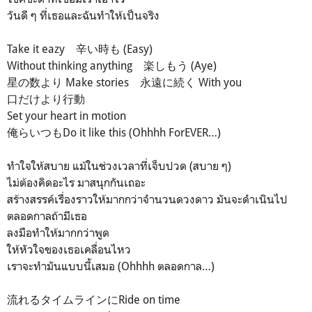
วันดี ๆ ที่เธอและฉันทำให้เป็นจริง
Take it eazy 辛い時も (Easy)
Without thinking anything 楽しもう (Aye)
星の数より Make stories 永遠に続く With you
口だけより行動
Set your heart in motion
俺らいつもDo it like this (Ohhhh ForEVER…)
ทำใจให้สบาย แม้ในช่วงเวลาที่เจ็บปวด (สบาย ๆ)
ไม่ต้องคิดอะไร มาสนุกกันเถอะ
สร้างสรรค์เรื่องราวให้มากกว่าจำนวนดวงดาว มันจะดำเนินไป
ตลอดกาลถ้ามีเธอ
ลงมือทำให้มากกว่าพูด
ให้หัวใจของเธอเคลื่อนไหว
เราจะทำมันแบบนี้เสมอ (Ohhhh ตลอดกาล…)
流れるタイムラインにRide on time