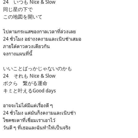
24 いつも Nice & Slow
同じ星の下で
この地図を開いて
ไปตามกระแสของกาลเวลาที่ล่วงเลย
24 ชั่วโมง อย่างงดงามและเนิบช้าเสมอ
ภายใต้ดาวดวงเดียวกัน
จงกางแผนที่นี้
いいことばっかじゃないのかも
24 それも Nice & Slow
ボクら 繋がる運命
キミと叶えるGood days
อาจจะไม่ได้มีแต่เรื่องดี ๆ
24 ชั่วโมง แต่มันก็งดงามและเนิบช้า
โชคชะตาที่เชื่อมเราเอาไว้
วันดี ๆ ที่เธอและฉันทำให้เป็นจริง