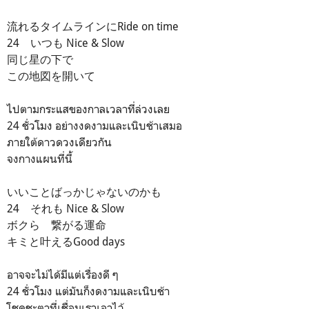
流れるタイムラインにRide on time
24 いつも Nice & Slow
同じ星の下で
この地図を開いて
ไปตามกระแสของกาลเวลาที่ล่วงเลย
24 ชั่วโมง อย่างงดงามและเนิบช้าเสมอ
ภายใต้ดาวดวงเดียวกัน
จงกางแผนที่นี้
いいことばっかじゃないのかも
24 それも Nice & Slow
ボクら 繋がる運命
キミと叶えるGood days
อาจจะไม่ได้มีแต่เรื่องดี ๆ
24 ชั่วโมง แต่มันก็งดงามและเนิบช้า
โชคชะตาที่เชื่อมเราเอาไว้