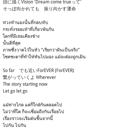
頭に描くVision 'Dream come trueって'
そっぽ向かれても 振り向かす運命
ท่วงทำนองนั้นที่กลบทับ
กระทั่งรอยเท้าที่เกี่ยวพันกัน
โลกที่มีเธอเคียงข้าง
นั้นดีที่สุด
ภาพซึ่งวาดไว้ในหัว “เรียกว่าฝันเป็นจริง”
โชคชะตาที่ทำให้หันไปมอง แม้จะต้องถูกเมิน
So far でも近いForEVER (ForEVER)
繋がっていくよ Wherever
The story starting now
Let go let go
แม้ห่างไกล แต่ก็ใกล้กันตลอดไป
ไม่ว่าที่ใด ก็จะเชื่อมถึงกันเรื่อยไป
เรื่องราวจะเริ่มต้นขึ้นจากนี้
ไปกัน ไปกัน