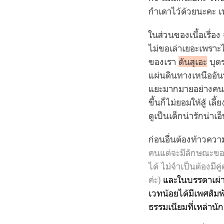
กำเดาไว้ด้วยนะคะ 
ในส่วนของเนื้อเรื่อ
ไม่ขอเล่าเยอะเพราะไม
ของเรา
ดันสุเอะ
บุตร
แผ่นดินทางเหนืออัน
แยะมากมายอย่างคนอื
ขึ้นก็ไม่ยอมให้สู้ เ
ดูเป็นเด็กน่ารักน่าเ
ก่อนอื่นต้องท้าวความก
คนแต่จะมีลักษณะของ
ได้ ไม่จำเป็นต้องมีคู
ค่ะ)
และในบรรดาเผ่าพั
เวทน้อยได้มีเพศสัมพั
ธรรมเนียมที่เหล่านั