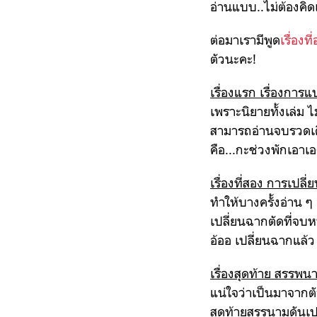
อ่านแบบ..ไม่ต้องคิด
ต่อมาเรามีพูด
เรื่อง
ตัวนะคะ!
เรื่องแรก เรื่องการแ
เพราะนิยายทั้งเล่ม 
สามารถอ่านจบรวดเดีย
คือ...กะช่วงพักเอาเ
เรื่องที่สอง การเปลี
ทำให้บางครั้งอ่าน ๆ 
เปลี่ยนฉากตัดที่จบหน
อ้ออ เปลี่ยนฉากแล้ว
เรื่องสุดท้าย สรรพ
แน่ใจว่าเป็นมาจากต
สุดท้ายสรรนามดันเปล