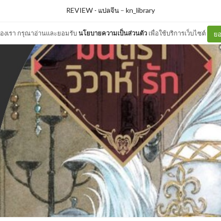
REVIEW - แปลจีน
–
kn_library
ต์ของเรา กรุณาอ่านและยอมรับ
นโยบายความเป็นส่วนตัว
เพื่อใช้บริการเว็บไซต์
ยอ