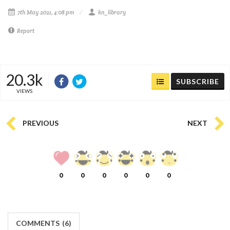
7th May 2021, 4:08 pm
kn_library
Report
20.3k
SUBSCRIBE
VIEWS
PREVIOUS
NEXT
0
0
0
0
0
0
COMMENTS
(
6)