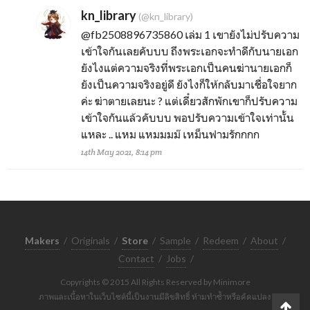
kn_library
(@kn_library)
@fb2508896735860
เล่ม 1 เขายังไม่ปรับความ
เข้าใจกันเลยคับบบ ถึงพระเอกจะทำดีกับนายเอก
ยังไงแต่ความจริงที่พระเอกเป็นคนฆ่านายเอกก็
ยังเป็นความจริงอยู่ดี ยังไงก็ให้กลับมาเชื่อใจยาก
ค่ะ ฆ่าตายเลยนะ ? แต่เดี๋ยวสักพักเขาก็ปรับความ
เข้าใจกันแล้วคับบบ พอปรับความเข้าใจเท่านั้น
แหละ .. แหม แหมมมม๊ เหม็นฟามรักกกก
14th May 2021, 8:14 pm
Makers
/
Originals
/
Store
/
Sample
/
Redeem
/
About
/
Contact
/
Jobs
/
Copyrights © 2015 All Rights Reserved by Minimore
ภาพและเนื้อหาในเว็บไซต์นี้เป็นงานมีลิขสิทธิ์ ห้ามทำซ้ำหรือดัดแปลง