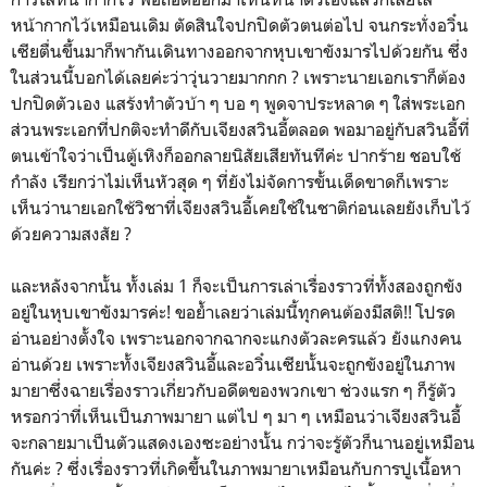
หน้ากากไว้เหมือนเดิม ตัดสินใจปกปิดตัวตนต่อไป จนกระทั่งอวิ๋น
เซียตื่นขึ้นมาก็พากันเดินทางออกจากหุบเขาขังมารไปด้วยกัน ซึ่ง
ในส่วนนี้บอกได้เลยค่ะว่าวุ่นวายมากกก ? เพราะนายเอกเราก็ต้อง
ปกปิดตัวเอง แสร้งทำตัวบ้า ๆ บอ ๆ พูดจาประหลาด ๆ ใส่พระเอก
ส่วนพระเอกที่ปกติจะทำดีกับเจียงสวินอี้ตลอด พอมาอยู่กับสวินอี้ที่
ตนเข้าใจว่าเป็นตู้เหิงก็ออกลายนิสัยเสียทันทีค่ะ ปากร้าย ชอบใช้
กำลัง เรียกว่าไม่เห็นหัวสุด ๆ ที่ยังไม่จัดการขั้นเด็ดขาดก็เพราะ
เห็นว่านายเอกใช้วิชาที่เจียงสวินอี้เคยใช้ในชาติก่อนเลยยังเก็บไว้
ด้วยความสงสัย ?
และหลังจากนั้น ทั้งเล่ม 1 ก็จะเป็นการเล่าเรื่องราวที่ทั้งสองถูกขัง
อยู่ในหุบเขาขังมารค่ะ! ขอย้ำเลยว่าเล่มนี้ทุกคนต้องมีสติ!! โปรด
อ่านอย่างตั้งใจ เพราะนอกจากฉากจะแกงตัวละครแล้ว ยังแกงคน
อ่านด้วย เพราะทั้งเจียงสวินอี้และอวิ๋นเซียนั้นจะถูกขังอยู่ในภาพ
มายาซึ่งฉายเรื่องราวเกี่ยวกับอดีตของพวกเขา ช่วงแรก ๆ ก็รู้ตัว
หรอกว่าที่เห็นเป็นภาพมายา แต่ไป ๆ มา ๆ เหมือนว่าเจียงสวินอี้
จะกลายมาเป็นตัวแสดงเองซะอย่างนั้น กว่าจะรู้ตัวก็นานอยู่เหมือน
กันค่ะ ? ซึ่งเรื่องราวที่เกิดขึ้นในภาพมายาเหมือนกับการปูเนื้อหา