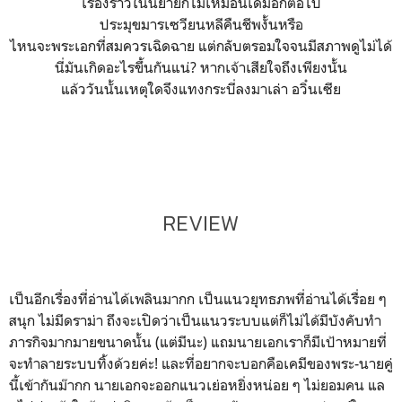
เรื่องราวในนิยายก็ไม่เหมือนเดิมอีกต่อไป
ประมุขมารเซวียนหลีคืนชีพงั้นหรือ
ไหนจะพระเอกที่สมควรเฉิดฉาย แต่กลับตรอมใจจนมีสภาพดูไม่ได้
นี่มันเกิดอะไรขึ้นกันแน่? หากเจ้าเสียใจถึงเพียงนั้น
แล้ววันนั้นเหตุใดจึงแทงกระบี่ลงมาเล่า อวิ๋นเซีย
REVIEW
เป็นอีกเรื่องที่อ่านได้เพลินมากก เป็นแนวยุทธภพที่อ่านได้เรื่อย ๆ
สนุก ไม่มีดราม่า ถึงจะเปิดว่าเป็นแนวระบบแต่ก็ไม่ได้มีบังคับทำ
ภารกิจมากมายขนาดนั้น (แต่มีนะ) แถมนายเอกเราก็มีเป้าหมายที่
จะทำลายระบบทิ้งด้วยค่ะ! และที่อยากจะบอกคือเคมีของพระ-นายคู่
นี้เข้ากันม๊ากก นายเอกจะออกแนวเย่อหยิ่งหน่อย ๆ ไม่ยอมคน แล