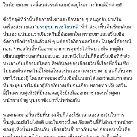
ในนิยายเมฆาเคลื่อนสวรรค์ แถมยังอยู่ในภาวะวิกฤติอีกด้วย!!
ซึ่งวิกฤติที่ว่านั้นคือการที่เขาและอีกหลาย ๆ คนถูกจับมาเป็น
เครื่องสังเวยแก่
'ประมุขมารเซวียนหลี'
ที่กำลังจะฟื้นคืนชีพกลับมา
นั่นเอง แน่นอนว่าเจียงสวินอี้ย่อมตกใจเพราะเขาและอวิ๋นเซีย
จัดการอีกฝ่ายไปแล้วแท้ ๆ แต่ตกใจก็ส่วนตกใจค่ะ ในจุดนี้ต้องหนี
ก่อน ? พอสวินอี้หนีออกมาจากการคุมขังได้ก็พบว่ามีพวกผู้ฝึก
เซียนอยู่ข้างนอกกันเยอะแยะ และหนึ่งในนั้นก็คืออวิ๋นเซียที่กำลัง
ทะเลาะกับเจียงม่อโหลว ศิษย์น้องของเจียงสวินอี้เรื่องที่อวิ๋นเซีย
ไม่ยอมคืนศพสวินอี้ให้ม่อโหลวนั่นเองง (แทงเขาตาย แต่ก็เก็บศพ
เขาไว้เนอะ!) โดยสภาพของอวิ๋นเซียนั้นบอกได้เลยว่าแย่มาก ตอน
ที่ประมุขมารโผล่มาสู้ด้วยก็บาดเจ็บจนเกือบพลาดท่า เจียงสวิน
อี้(ในคราบตู้เหิง)ที่ยืนมองอยู่จึงยื่นมือออกมาช่วยจนทั้งคู่ตก
หน้าผาเข้าสู่ หุบเขาขังมารไปพร้อมกัน
พอตกลงมาอวิ๋นเซียที่บาดเจ็บก็ต้องใช้เวลาสองสามวันในการ
ฟื้นฟูแถมยังไม่ได้สติ และในช่วงนี้เองเจียงสวินอี้ก็ได้พบว่าหน้าตา
ของตู้เหิงนั้นเหมือนกัน 'เจียงสวินอี้' ราวกับแกะ! ก่อนหน้านั้นคือ
การใส่หน้ากากไว้ พอถอดออกมาเห็นหน้าตัวเองแล้วก็เลยใส่