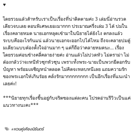
♥️
โดยรวมแล้วสำหรับเราเป็นเรื่องที่น่าติดตามค่ะ 3 เล่มนี่อ่านรวด
เดียวจบเลย ตอนพิเศษเยอะมากกก ประมาณครึ่งเล่ม 3 ได้ ปมใน
เรื่องคลายหมด นายเอกหลุดเข้ามาในนิยายได้ยังไง ตกลงแล้ว
ระบบคืออะไรกันแน่ แล้วนายเอกจะออกไปได้ไหม ถึงจะคลายปมตู้
มเดียวแบบต้องตั้งใจอ่านมาก ๆ แต่ก็ถือว่าคลายหมดนะ... เรื่อง
โดยรวมค่อนข้างคลี่คลายง่ายค่ะ อ่านแล้วไม่ปวดหัว ไม่ดราม่า ไม่
ต้องกลัวว่าจะหนีหัวซุกหัวซุน เพราะทั้งพระ-นายเป็นพวกยืดอกรับ
ปัญหา พร้อมเผชิญหน้าตลอด ไม่คิดจะหลบหนีเลย แถมความรัก
ของพระเอกให้เกินร้อย คลั่งรักมากกกกกกกก เป็นอีกเรื่องที่แนะนำ
เลยค่ะ!
***นิยายทุกเรื่องขึ้นอยู่กับจริตของแต่ละคน โปรดอ่านรีวิวเป็นแค่
แนวทางนะคะ***
#หวนคู่เคียงนิรันดร์