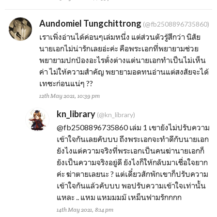
Aundomiel Tungchittrong
(@fb2508896735860)
เราเพิ่งอ่านได้ค่อนๆเล่มหนึ่ง แต่ส่วนตัวรู้สึกว่า นิสัย
นายเอกไม่น่ารักเลยอ่ะค่ะ คือพระเอกที่พยายามช่วย
พยายามปกป้องอะไรตั่งต่างแต่นายเอกทำเป็นไม่เห็น
ค่า ไม่ให้ความสำคัญ พยายามอดทนอ่านแต่สงสัยจะได้
เทซะก่อนแน่ๆ ??
12th May 2021, 10:39 pm
kn_library
(@kn_library)
@fb2508896735860
เล่ม 1 เขายังไม่ปรับความ
เข้าใจกันเลยคับบบ ถึงพระเอกจะทำดีกับนายเอก
ยังไงแต่ความจริงที่พระเอกเป็นคนฆ่านายเอกก็
ยังเป็นความจริงอยู่ดี ยังไงก็ให้กลับมาเชื่อใจยาก
ค่ะ ฆ่าตายเลยนะ ? แต่เดี๋ยวสักพักเขาก็ปรับความ
เข้าใจกันแล้วคับบบ พอปรับความเข้าใจเท่านั้น
แหละ .. แหม แหมมมม๊ เหม็นฟามรักกกก
14th May 2021, 8:14 pm