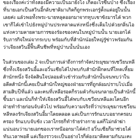
ของเรื่องค่ะว่าทั้งสองมีความเป็นมายังไง เกิดอะไรขึ้นบ้าง ซึ่งเรื่อง
ที่นายเอกเป็นสวินอี้กลับชาติมาเกิดก็ถูกพระเอกรู้ตั้งแต่อยู่ในนั้น
เลยค่ะ แล้วพอทั้งพระ-นายหลุดออกมาจากหุบเขาขังมารได้ พวก
เขาก็ได้เข้าไปยังหมู่บ้านประหลาดแห่งหนึ่งซึ่งเต็มไปด้วยกลิ่นไอ
แห่งความตายตามการของร้องของคนในหมู่บ้านนั้น นายเอกได้
รับภารกิจใหม่จากระบบ พร้อมกับที่สำนักน้อยใหญ่รู้ข่าวพร้อมกัน
ว่าเจียงสวินอี้ฟื้นคืนชีพที่หมู่บ้านนั้นนั่นเอง
ในส่วนของเล่ม 2 จะเป็นการเล่าถึงการกำจัดประมุขมารเซวียนหลี
ซึ่งทั้งเจียงสวินอี้และอวิ๋นเซียได้ไปพบกับสำนักฝึกตนที่โหดเหี้ยม
สำนักหนึ่ง จึงจัดสินใจปลอมตัวเข้าร่วมกับสำนักนั้นจนพบว่าใน
อดีตสำนักนี้เคยเป็นสำนักใหญ่ของฝ่ายมารที่ถูกล้อมปราบไปเมื่อ
สามสิบปีที่แล้ว และคนที่เหลือรอดก็รวมตัวกันจนกลายเป็นสำนักนี้
ขึ้นมา และนั่นก็ทำให้เจียงสวินอี้ได้พบกับเซวียนหลีและโดนอีก
ฝ่ายทำร้ายก่อนจับตัวไป พร้อมกับความจริงที่ว่าประมุขมารเซวียน
หลีหลงรักเจียงสวินอี้มาโดยตลอด แต่เป็นการรักแบบอยากครอบ
ครอง รักแบบจับขัง เวลาโกรธก็ทำร้ายร่างกาย แต่ก็ไม่กล้าฆ่า
แน่นอนว่านายเอกของเราหนีออกมาได้ค่ะ!! อวิ๋นเซียก็มาช่วยได้
ทันเวลาพอดี แต่เรื่องราวจะเป็นอย่างไรก็ต้องมาติดตามกันนะคะ