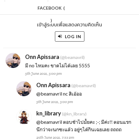
FACEBOOK
(
)
เข้าสู่ระบบเพื่อแสดงความคิดเห็น
LOG IN
Onn Apissara
(@beamavril)
มี no ไหมคะ ขาดไม่ได้เลย 5555
5th June 2021, 3:00 pm
Onn Apissara
(@beamavril)
@beamavril
nc สิเอ้ออ
5th June 2021, 3:00 pm
kn_library
(@kn_library)
@beamavril
ตอบช้าไปมั้ยคะ ;-; มีค่ะ!! ตอนแรก
นึกว่าจะนกซะแล้ว อยู่ๆได้กินเฉยเลย ถถถถ
25th June 2021, 7:53 pm