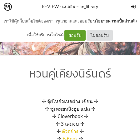
REVIEW - แปลจีน
–
kn_library
เราใช้คุ๊กกี้บนเว็บไซต์ของเรา กรุณาอ่านและยอมรับ
นโยบายความเป็นส่วนตัว
เพื่อใช้บริการเว็บไซต์
ยอมรับ
ไม่ยอมรับ
หวนคู่เคียงนิรันดร์
✢ จุ้ยโหย่วเหอฝาง เขียน ✢
✢ ซู่เหมยหลิงฮุ่ย แปล ✢
✢ Cloverbook ✢
✢ 3 เล่มจบ ✢
✢
ตัวอย่าง
✢
✢
E-Book
✢