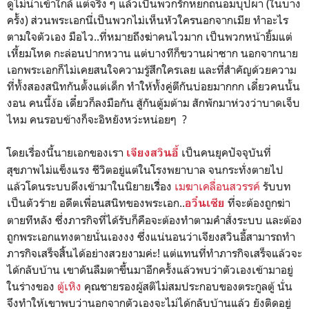
ดูไม่น่าเข้าใกล้ แต่จริง ๆ แล้วเป็นพวกรักหยกถนอมบุปผา (ในบาง
ครั้ง) ส่วนพระเอกนี่เป็นพวกไม่เห็นหัวใครนอกจากเมีย ทำอะไร
ตามใจตัวเอง มือไว..ที่หมายถึงฆ่าคนไวมาก เป็นพวกหน้ายิ้มแต่
เหี้ยมโหด กะล่อนปากหวาน แต่บางทีก็ขวานผ่าซาก นอกจากนาย
เอกพระเอกก็ไม่เคยสนใจความรู้สึกใครเลย และที่สำคัญด้วยความ
ที่ทั้งสองสนิทกันตั้งแต่เด็ก ทำให้ทั้งคู่ตีกันบ่อยมากกก เดี๋ยวคนนั้น
งอน คนนี้ง้อ เดี๋ยวก็ลงมือกัน สู้กันตู้มต้าม สักพักมาห่วงว่าบาดเจ็บ
ไหม คนรอบข้างก็จะอิหยังหว่ะหน่อยๆ ?
โดยเรื่องนี้นายเอกของเรา
เป็นคนยุคปัจจุบันที่
เจียงสวินอี้
สุขภาพไม่แข็งแรง ชีวิตอยู่แต่ในโรงพยาบาล จนกระทั่งตายไป
แล้วโดนระบบดึงเข้ามาในนิยายเรื่ิอง
เมฆาเคลื่อนสวรรค์
รับบท
เป็นตัวร้าย อดีตเพื่อนสนิทของพระเอก..
ที่จะต้องถูกฆ่า
อวิ๋นเซีย
ตายทีหลัง ซึ่งภารกิจที่ได้รับก็คือจะต้องทำตามคำสั่งระบบ และต้อง
ถูกพระเอกแทงตายนั่นเองงง ซึ่งแน่นอนว่าเจียงสวินอี้สามารถทำ
ภารกิจเสร็จสิ้นได้อย่างสวยงามค่ะ! แต่แทนที่ทำภารกิจเสร็จแล้วจะ
ได้กลับบ้าน เขาดันลืมตาขึ้นมาอีกครั้งแล้วพบว่าตัวเองเข้ามาอยู่
ในร่างของ
ตู้เหิง
คุณชายรองผู้สติไม่สมประกอบของตระกูลตู้ นั่น
จึงทำให้เขาพบว่านอกจากตัวเองจะไม่ได้กลับบ้านแล้ว ยังติดอยู่