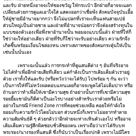
และรับ ฝ่ายหนึ่งอาจจะให้ของขวัญ ให้กระเป๋า อีกฝ่ายก็อาจจะแลก
เปลี่ยนด้วยการดูแลเอาใจใส่ แสดงออกว่าเชื่อฟัง สังคมปัจจุบันเอื้อ
ให้ผู้ชายมีอำนาจมากกว่า จึงไม่แปลกที่เราจะเห็นแฟนสายเปย์
ส่วนใหญ่เป็นฝ่ายชาย และฝ่ายที่อำนาจน้อยกว่าจึงต้องสร้างทุนใน
แบบของตัวเองเพื่อพึ่งพาอำนาจนั้น พอมองแบบนี้แล้ว ฝ่ายที่ให้ก็
ใช่ว่าจะให้อย่างเดียว ฝ่ายที่รับก็ใช่ว่าจะรับอย่างเดียว ความรักจึง
เกิดขึ้นพร้อมเงื่อนไขล่องหน เพราะสภาพของสังคมกระตุ้นให้เป็น
เช่นนั้นนั่นเอง
เพราะฉะนั้นแล้ว การกระทำที่ดูแสนดีต่าง ๆ อันที่จริงอาจ
ไม่ได้ทำเพื่ออีกฝ่ายเสียทีเดียว แต่กำลังเป็นการเติมเต็มตัวเราอยู่
ด้วย เราทั้งให้และรับ (หรือหวังว่าจะได้รับ) ไปพร้อม ๆ กัน จะว่า
เป็นการให้ที่ไม่หวังผลตอบแทนเลยก็อาจจะพูดได้ไม่เต็มปาก หรือ
ถ้าบอกว่าทำเพื่อให้เขามีความสุข ถ้าอย่างนั้นการที่เขามีความสุข
รอยยิ้มเขามันก็ตีค่าเป็นอะไรบางอย่างสำหรับเราด้วยหรือไม่
อย่างในกรณี Friend Zone การที่คอยช่วยเหลือ คอยให้กำลังใจ
ยอมเก็บความรักไว้โดยไม่บอก ส่วนหนึ่งก็เพราะไม่อยากทำลาย
ความสัมพันธ์ดี ๆ ด้วยกลัวว่าอีกฝ่ายจะห่างเหินตัวเองไป หรืออาจ
เติมเต็มความรู้สึกผิดชอบชั่วดีของตน เพราะถือว่าเราได้รับบท
พระรอง/นางรองที่แสนดี ซึ่งก็นับว่าเป็นเรื่องปกติ เพราะไม่มีใคร