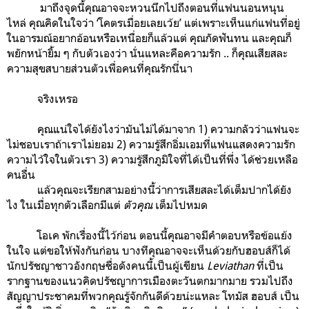
มาถึงจุดนี้คุณอาจจะหวนนึกไปถึงตอนที่แฟนนอนหนุน
ไหล่ คุณคิดในใจว่า ‘โคตรเมื่อยเลยเว้ย’ แต่เพราะเห็นแก่แฟนที่อยู่
ในอารมณ์อยากอ้อนหรือเหนื่อยก็แล้วแต่ คุณกัดฟันทน และคุณก็
พยักหน้ายิ้ม ๆ กับตัวเองว่า นั่นแหละคือความรัก .. ก็คุณเสียสละ
ความสุขสบายส่วนตัวเพื่อคนที่คุณรักนี่นา
จริงเหรอ
คุณแน่ใจได้ยังไงว่ามันไม่ได้มาจาก 1) ความกลัวว่าแฟนจะ
ไม่ชอบเราถ้าเราไม่ยอม 2) ความรู้สึกอิ่มเอมที่แฟนแสดงความรัก
ความไว้ใจในตัวเรา 3) ความรู้สึกภูมิใจที่ได้เป็นที่พึ่ง ได้ช่วยเหลือ
คนอื่น
แล้วคุณจะเรียกสามอย่างนี้ว่าการเสียสละได้เต็มปากได้ยัง
ไง ในเมื่อทุกตัวเลือกมีแต่
ตัวคุณ
เต็มไปหมด
โอเค พักเรื่องนี้ไว้ก่อน ตอนนี้คุณอาจมีคำตอบหรือข้อแย้ง
ในใจ แต่ขอให้ฟังกันก่อน บางทีคุณอาจจะเห็นด้วยกับฮอบส์ก็ได้
นักปรัชญาชาวอังกฤษชื่อดังคนนี้เป็นผู้เขียน
Leviathan
ที่เป็น
รากฐานของแนวคิดปรัชญาการเมืองตะวันตกมากมาย รวมไปถึง
สัญญาประชาคมที่พวกคุณรู้จักกันดีด้วยน่ะแหละ โทมัส ฮอบส์ เป็น