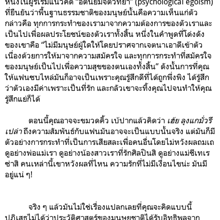
หนึ่งในผู้ริเริ่มแนวคิด “อัตนิยมจิตวิทยา” (psychological egoism)
ที่ยืนยันว่าพื้นฐานธรรมชาติของมนุษย์นั้นคือความเห็นแก่ตัว
กล่าวคือ ทุกการกระทำของเรามาจากความต้องการของตัวเราและ
เป็นไปเพื่อผลประโยชน์ของตัวเราทั้งสิ้น หนึ่งในคำพูดที่โด่งดัง
ของเขาคือ “ไม่มีมนุษย์ผู้ใดให้โดยปราศจากเจตนาเอาดีเข้าตัว
เนื่องด้วยการให้มาจากความสมัครใจ และทุกการกระทำที่สมัครใจ
ของมนุษย์เป็นไปเพื่อความสุขของตนเองทั้งสิ้น” ดังนั้นการที่คุณ
ให้แฟนซบไหล่มันก็อาจเป็นเพราะคุณรู้สึกดีที่ได้ถูกพึ่งพิง ได้รู้สึก
ว่าตัวเองมีค่าเพราะเป็นที่รัก และกลัวเขาจะทิ้งคุณไปจนทำให้คุณ
รู้สึกแย่ก็ได้
ตอนนี้คุณอาจจะขมวดคิ้ว เบ้ปากแล้วคิดว่า
เฮ้ย ลุงแกมั่วรึ
เปล่า
ถึงความสัมพันธ์กับแฟนมันอาจจะเป็นแบบนั้นจริง แต่มันก็มี
ตัวอย่างการกระทำที่เป็นการเสียสละเพื่อคนอื่นโดยไม่หวังผลถมเถ
ดูอย่างพ่อแม่เรา ดูอย่างน้องสาวเราที่รักศิลปินสิ ดูอย่างแม่ชีเทเร
ซ่าสิ คนเหล่านี้เขาหวังผลที่ไหน ความรักที่ไม่มีเงื่อนไขน่ะ มันมี
อยู่แน่ ๆ!
จริง ๆ แล้วมันไม่ใช่เรื่องแปลกเลยที่คุณจะคิดแบบนี้
ปฏิเสธไม่ได้ว่าประวัติศาสตร์ของมนุษยชาติได้รับอิทธิพลจาก