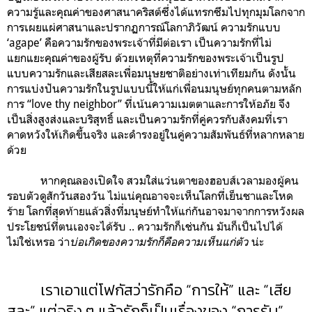
ความรู้และคุณค่าของศาสนาคริสต์ซึ่งได้แทรกซึมไปทุกมุมโลกจาก
การเผยแผ่ศาสนาและปรากฏการณ์โลกาภิวัฒน์ ความรักแบบ
‘agape’ คือความรักของพระเจ้าที่มีต่อเรา เป็นความรักที่ไม่
แยกแยะคุณค่าของผู้รับ ด้วยเหตุที่ความรักของพระเจ้าเป็นรูป
แบบความรักและเสียสละเพื่อมนุษยชาติอย่างเท่าเทียมกัน ดังนั้น
การแบ่งปันความรักในรูปแบบนี้ให้แก่เพื่อนมนุษย์ทุกคนตามหลัก
การ “love thy neighbor” ที่เน้นความเมตตาและการให้อภัย จึง
เป็นสิ่งสูงส่งและบริสุทธิ์ และเป็นความรักที่คู่ควรกับสังคมที่เรา
คาดหวังให้เกิดขึ้นจริง และดำรงอยู่ในคู่ความสัมพันธ์ที่หลากหลาย
ด้วย
หากคุณลองเปิดใจ สวมใส่แว่นตาของฮอบส์เวลามองผู้คน
รอบตัวดูสักวันสองวัน ไม่แน่คุณอาจจะเห็นโลกที่เย็นชาและโหด
ร้าย โลกที่สุดท้ายแล้วสิ่งที่มนุษย์ทำให้แก่กันอาจมาจากการหวังผล
ประโยชน์ที่ตนเองจะได้รับ .. ความรักก็เช่นกัน มันก็เป็นไปได้
ไม่ใช่เหรอ ว่า
บ่อเกิดของความรักก็คือความเห็นแก่ตัว
น่ะ
เราเอาแต่โฟกัสว่ารักคือ “การให้” และ “เสีย
สละ” แต่จริง ๆ แล้วรักก็เป็นเรื่องของ “การรับ”