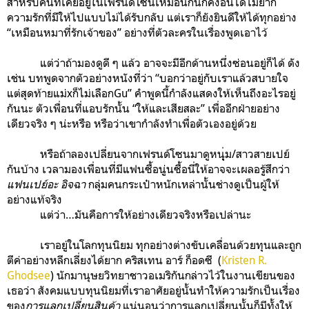
สำหรับคนที่เคยอยู่ในเฟรนด์โซนเหมือนกันก็คงอินได้ไม่ยาก
ความรักที่มีให้ไปแบบไม่ได้รับกลับ แต่เราก็ยังยินดีให้ได้ทุกอย่าง
“เหมือนหมาที่รักเจ้าของ” อย่างที่ตัวละครในเรื่องพูดเอาไว้
แต่ว่าถ้ามองดูดี ๆ แล้ว อาจจะมีอีกด้านหนึ่งซ่อนอยู่ก็ได้ ดัง
เช่น บทพูดจากตัวอย่างหนังที่ว่า “บอกว่าอยู่กับเราแล้วสบายใจ
แต่สุดท้ายแม่xก็ไม่เลือกGu” คำพูดนี้กำลังแสดงให้เห็นถึงอะไรอยู่
กันนะ ตัวเพื่อนที่แอบรักนั้น “ให้และเสียสละ” เพื่ออีกฝ่ายอย่าง
เดียวจริง ๆ น่ะหรือ หรือว่าเขากำลังทำเพื่อตัวเองอยู่ด้วย
หรือถ้าลองเปลี่ยนจากเฟรนด์โซนมาดูหนุุ่ม/สาวสายเปย์
กันบ้าง เวลามองเพื่อนที่มีแฟนซื้อนู่นซื้อนี่ให้อาจจะเผลอรู้สึกว่า
แฟนเปย์อะ อิจฉา
กลุ่มคนกระเป๋าหนักเหล่านั้นช่างดูเป็นผู้ให้
อย่างแท้จริง
แต่ว่า…มันคือการให้อย่างเดียวจริงหรือเปล่านะ
เราอยู่ในโลกทุนนิยม ทุกอย่างต่างขับเคลื่อนด้วยทุนและถูก
ตีค่าอย่างหลีกเลี่ยงได้ยาก คริสเทน อาร์ ก็อดซี (
Kristen R.
Ghodsee
)
นักมานุษยวิทยาชาวอเมริกันกล่าวไว้ในงานเขียนของ
เธอว่า สังคมแบบทุนนิยมที่เราอาศัยอยู่นั้นทำให้ความรักเป็นเรื่อง
ของ
การแลกเปลี่ยนสินค้า
แน่นอนว่าการแลกเปลี่ยนนั้นก็มีทั้งให้