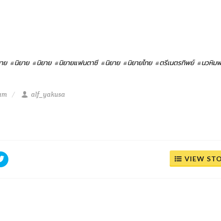
ยาย
#นิยาย
#นิยาย
#นิยายแฟนตาซี
#นิยาย
#นิยายไทย
#ตรีเนตรทิพย์
#นวหิมพ
 am
alf_yakusa
VIEW ST