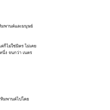
าหิมพานต์และมนุษย์
่ก็ไม่ใช่มิตร ไม่เคย
นึ่ง จนกว่า เนตร
นวหิมพานต์ไปโดย