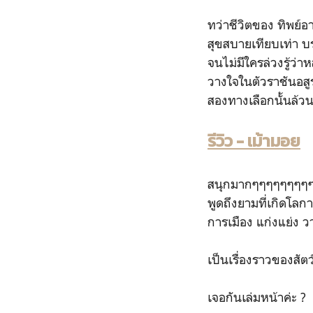
ทว่าชีวิตของ ทิพย์อ
สุขสบายเทียบเท่า บ
จนไม่มีใครล่วงรู้ว่า
วางใจในตัวราชันอสูร
สองทางเลือกนั้นล้วน
รีวิว - เม้ามอย
สนุกมากๆๆๆๆๆๆๆๆๆๆ
พูดถึงยามที่เกิดโล
การเมือง แก่งแย่ง 
เป็นเรื่องราวของสัต
เจอกันเล่มหน้าค่ะ ?