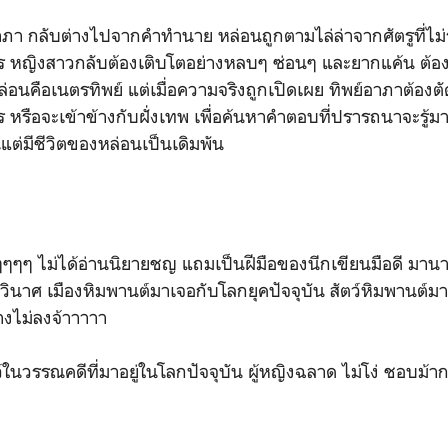
าภา กลับต่างไปจากคำทำนาย หล่อนถูกตามไล่ล่าจากศัตรูที่ไม่รู้
ร หญิงสาวกลับต้องเติบโตอย่างหลบๆ ซ่อนๆ และยากแค้น ต้องปิ
หล่อนคือเนตรทิพย์ แต่เมื่อความจริงถูกเปิดเผย ทิพย์อาภาต้องต
 หรือจะเข้าข้างกับฝั่งเทพ เพื่อค้นหาคำตอบที่ปรารถนาจะรู้มา
แต่มีชีวิตของหล่อนเป็นเดิมพัน
ๆๆ ไม่ได้อ่านนิยายชญ แถมเป็นฝีมือของนีกเขียนมือดี มาน
กาวินาศ เมืองหิมพานต์มาเจอกับโลกยุคปัจจุบัน สัตว์หิมพานต
วางไม่ลงจ้าาาาา
ว์ในวรรณคดีที่มาอยู่ในโลกปัจจุบัน ผู้หญิงฉลาด ไม่โง่ ชอบม้า