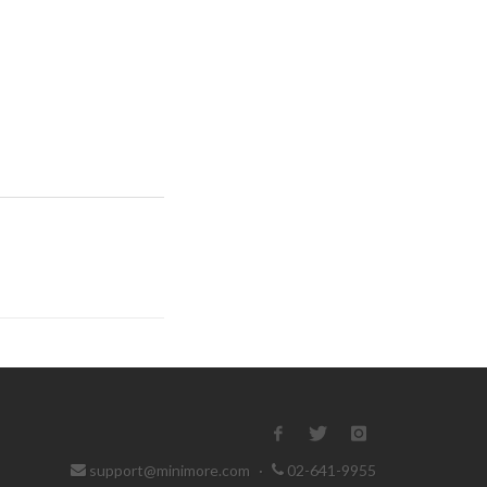
support@minimore.com
·
02-641-9955