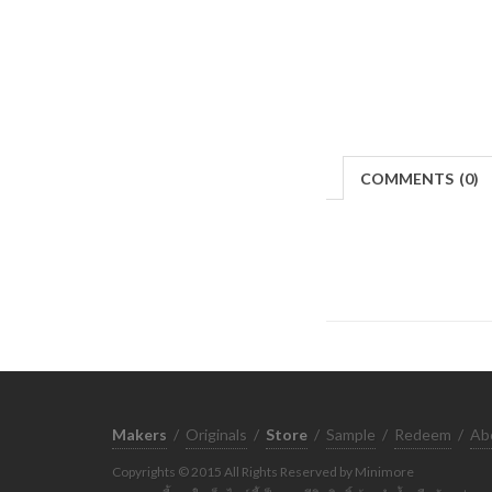
COMMENTS
(
0)
Makers
/
Originals
/
Store
/
Sample
/
Redeem
/
Ab
Copyrights © 2015 All Rights Reserved by Minimore