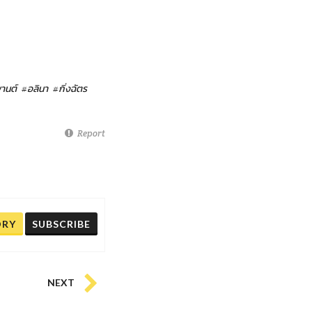
านต์
#อลินา
#กิ่งฉัตร
Report
ORY
SUBSCRIBE
NEXT