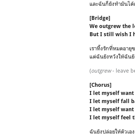
และฉันก็ยังทำมันได้
[Bridge]
We outgrew the 
But I still wish I 
เราทิ้งรักที่หมดอาย
แต่ฉันยังหวังให้ฉันยั
(
outgrew
- leave b
[Chorus]
I let myself want 
I let myself fall 
I let myself want
I let myself feel
ฉันยังปล่อยให้ตัวเ