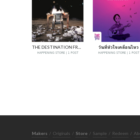
THE DESTINATION FROM NOWHERE
วันที่หัวใจเคลื่อนไหว
HAPPENING STORE | 1 POST
HAPPENING STORE | 1 POST
Makers
/
Originals
/
Store
/
Sample
/
Redeem
/
Ab