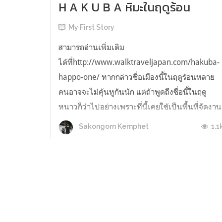
H A K U B A หิมะในฤดูร้อน
My First Story
สามารถอ่านเพิ่มเติม
ได้ที่http://www.walktraveljapan.com/hakuba-
happo-one/ หากกล่าวชื่อเมืองนี้ในฤดูร้อนหลาย
คนอาจจะไม่คุ้นหูกันนัก แต่ถ้าพูดถึงชื่อนี้ในฤดู
หนาวก็ว่าไปอย่างเพราะที่นี้เคยใช้เป็นพื้นที่จัดงาน
โอลิมปิกในนากาโน่ด้วยนะ จึงได้รับขนานนามว่า
1.1
Sakongorn Kemphet
สวรรค์แห่งกีฬาแห่งภูเขาอย่างสกีและปีนเขา
นั่นเอง คำถา...