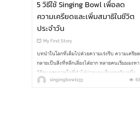
5 วิธีใช้ Singing Bowl เพื่อลด
ความเครียดและเพิ่มสมาธิในชีวิต
ประจำวัน
My First Story
บทนำในโลกที่เต็มไปด้วยความเร่งรีบ ความเครีย
กลายเป็นสิ่งที่หลีกเลี่ยงได้ยาก หลายคนเริ่มมองหา
วิธีดูแลสุขภาพใจที่ทำได้ง่ายและเห็นผลจริง หนึ่ง
6
singingbowls33
ในวิธีที่ได้รับความนิยมมากขึ้นเรื่อย ๆ คือการใช้
Singing Bowl หรือ “ชามเสียงบำบัด” ซึ่งช่วยทั้ง
ด้านการผ่อนคลาย เพิ่มสมาธิ และฟื้นฟูสมดุลของ
ร่างกายและจิตใจ บทควา...