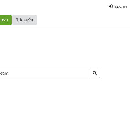
LOG IN
มรับ
ไม่ยอมรับ