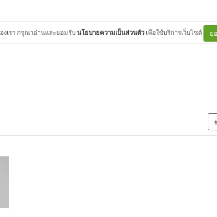
ต์ของเรา กรุณาอ่านและยอมรับ
นโยบายความเป็นส่วนตัว
เพื่อใช้บริการเว็บไซต์
ยอ