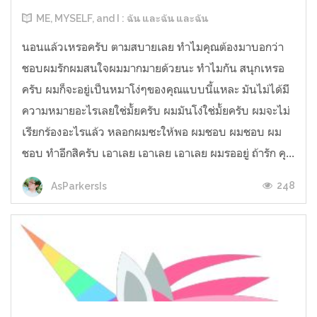
ME, MYSELF, and I : ฉัน และฉัน และฉัน
นอนแล้วเหรอครับ ตามสบายเลย ทำไมคุณต้องมาบอกว่า
ชอบผมรักผมสนใจผมมากมายด้วยนะ ทำไมกัน สนุกเหรอ
ครับ ผมก็จะอยู่เป็นหมาโง่ๆของคุณแบบนี้แหละ มันไม่ได้มี
ความหมายอะไรเลยใช่มั้ยครับ ผมมันโง่ใช่มั้ยครับ ผมจะไม่
เรียกร้องอะไรแล้ว หลอกผมซะให้พอ ผมชอบ ผมชอบ ผม
ชอบ ทำอีกสิครับ เอาเลย เอาเลย เอาเลย ผมรออยู่ ถ้ารัก คุ...
248
AsParkersIs