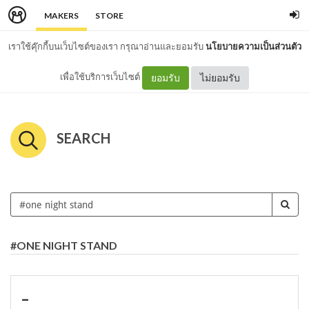
MAKERS
STORE
เราใช้คุ๊กกี้บนเว็บไซต์ของเรา กรุณาอ่านและยอมรับ
นโยบายความเป็นส่วนตัว
เพื่อใช้บริการเว็บไซต์
ยอมรับ
ไม่ยอมรับ
SEARCH
#ONE NIGHT STAND
-