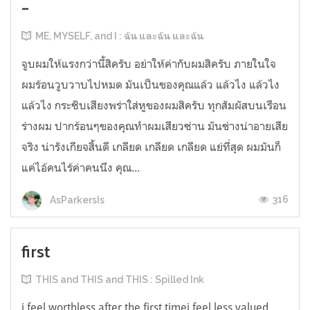
-
ME, MYSELF, and I : ฉัน และฉัน และฉัน
จูบผมให้แรงกว่านี้สิครับ อย่าให้ค่ากับผมสิครับ ภายในใจ
ผมร้อนวูบวาบไปหมด มันเป็นของคุณแล้ว แล้วไง แล้วไง
แล้วไง กระซิบเสียงพร่าใส่หูของผมสิครับ ทุกสัมผัสบนเรือน
ร่างผม ปากร้อนๆของคุณทำผมเสียวซ่าน มันช่างน่าอายเสีย
จริง น่ารังเกียจสิ้นดี เกลียด เกลียด เกลียด แย่ที่สุด ผมมันก็
แค่ไอ้คนไร้ค่าคนนึง คุณ...
316
AsParkersIs
first
THIS and THIS and THIS : Spilled Ink
i feel worthless after the first timei feel less valued