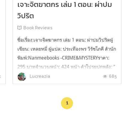
เจาะจิตฆาตกร เล่ม 1 ตอน: ผ่าปม
วิปริต
Book Reviews
ชื่อเรื่อง:เจาะจิตฆาตกร เล่ม 1 ตอน: ผ่าปมวิปริตผู้
เขียน: เหลยหมี่ ผู้แปล: ประเทืองพร วิรัชโภคี สำนัก
พิมพ์:Nanmeebooks -CRIME&MYSTERYราคา:
295 บาทจำนวนหน้า: 424 หน้า คำโปรยปกหลัง: "
'ฟังมู่' เด็กหนุ่มอัจฉริยะผู้เงียบขรึมและรักสันโดษ
k
685
Lucreazia
เขาสามารถถอดรหัสจิตใจอาชญากรและร่างภาพ
คนร้ายได้แม่นยำ เกิดคดีฆ...
1