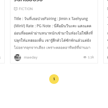
FICTION
Title : วันที่เธอป่วยPairing : Jimin x Taehyung
(MinV) Rate : PG Note : นี่คือมินวีนะคะ แสงแดด
อ่อนที่ลอดผ้าม่านหนาหนักเข้ามาในห้องไม่ใช่สิ่งที่
ปลุกให้แทฮยองตื่น เขารู้สึกตัวได้ซักพักแล้วแต่ยัง
ไม่อยากลุกจากเตียง เพราะตลอดอาทิตย์ที่ผ่านมา
เขาต้องนอนดึกตื่นเช้า วิ่งวุ่นอยู่กับการดูแลงาน
4
1.1k
maeday
แสดงศิลปะของศ...
1