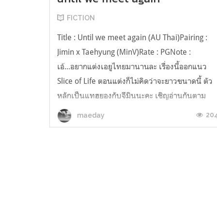
FICTION
Title : Until we meet again (AU Thai)Pairing :
Jimin x Taehyung (MinV)Rate : PGNote :
เอ้...อยากแต่งเอยูไทยมานานละ เรื่องนี้ออกแนว
Slice of Life ตอนแต่งก็ไม่คิดว่าจะยาวขนาดนี้ ตัว
หลักเป็นแทฮยองกับจีมินนะคะ เชิญอ่านกันตาม
สบายค่ะ แทน = แทฮยอง หมูแฮม = โฮซอกมีน = จี
20
maeday
มิน เรย์มอนด์ = นัมจุนจุ๊บ ...