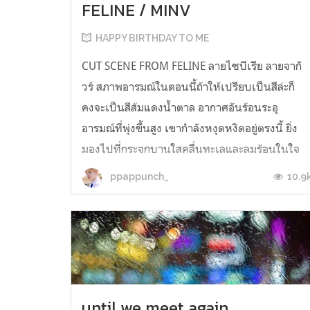
FELINE / MINV
HAPPY BIRTHDAY TO ME
CUT SCENE FROM FELINE ลายไซบีเรีย ลายจากั
วร์ สภาพอารมณ์ในตอนนี้ถ้าให้เปรียบเป็นสีล่ะก็
คงจะเป็นสีส้มแดงน้ำตาล อากาศอันร้อนระอุ
อารมณ์ที่พุ่งขึ้นสูง เขากำลังหงุดหงิดอยู่ตรงนี้ ยิ่ง
มองไปที่กระจกบานใสคลื่นทะเลและลมร้อนในใจ
มันก็ยิ่งพัดวนเข้ามา แทฮยองปลดกระดุมจนแทบ
10.9
ppappunch_
หมด แผ่นอกสีน้ำผึ้งที่มีกล้ามท้...
until we meet again