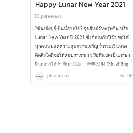
Happy Lunar New Year 2021
phraeread
?ซินเจียยู่อี่ ซินนี้ฮวดใช้? สุขสันต์วันตรุษจีน หรือ
Lunar New Year ปี 2021 ซึ่งก็ตรงกับปีวัว ขอให้
ทุกคนพบแต่ความสุขความเจริญ ร่ำรวยเงินทอง
คิดสิ่งใดก็ขอให้สมปรารถนา หรือที่แปลเป็นภาษา
จีนกลางได้ว่า 新正如意，新年发财 (Xīn zhēng
rúyì, xīnnián fācái) และสำหรับใครที่เป็นปีชงก็
26
phraeread
อย่าลืมไปแก้ชงกันด้วยล่ะ ขอให้ป...