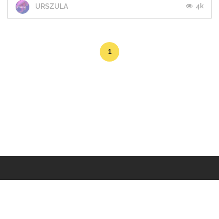
4k
URSZULA
1
Makers
/
Originals
/
Store
/
Sample
/
Redeem
/
About
/
Contact
/
Jobs
/
Copyrights © 2015 All Rights Reserved by Minimore