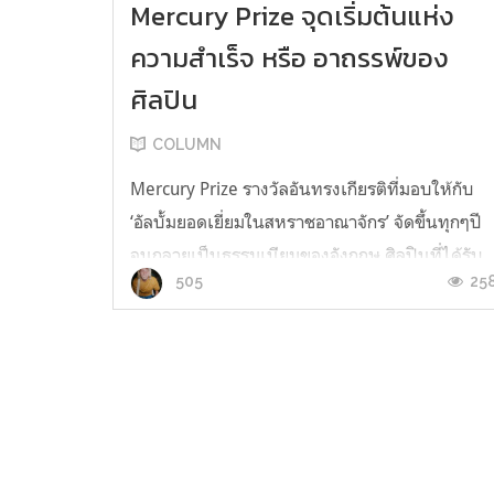
Mercury Prize จุดเริ่มต้นแห่ง
ความสำเร็จ หรือ อาถรรพ์ของ
ศิลปิน
COLUMN
Mercury Prize รางวัลอันทรงเกียรติที่มอบให้กับ
‘อัลบั้มยอดเยี่ยมในสหราชอาณาจักร’ จัดขึ้นทุกๆปี
จนกลายเป็นธรรมเนียมของอังกฤษ ศิลปินที่ได้รับ
25
505
รางวัล Mercury Prize ย่อมได้รับผลดีต่อตัวพวก
เขาไม่ว่าจะเป็นชื่อเสียง การเพิ่มขึ้นของยอดขาย
อัลบั้ม สื่อและแฟนเพลงเริ่มจับตามอง ว่าง่ายๆคือ
เป็นจุดเริ่มต้นแห่งความสำ...