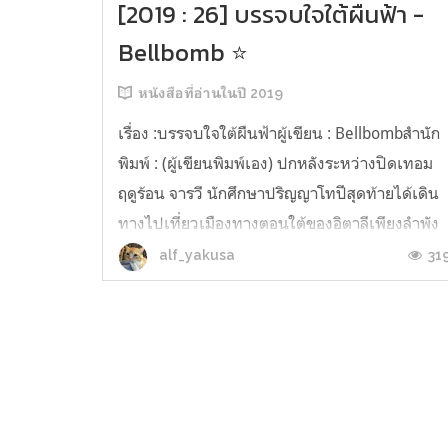
[2019 : 26] บรรจบใจใต้ผืนฟ้า -
Bellbomb ⭐️
หนังสือที่อ่านในปี 2019
เรื่อง :บรรจบใจใต้ผืนฟ้าผู้เขียน : Bellbombสำนัก
พิมพ์ : (ผู้เขียนพิมพ์เอง) ปกหลังระหว่างปิดเทอม
ฤดูร้อน จารวี นักศึกษาปริญญาโทปีสุดท้ายได้เดิน
ทางไปเที่ยวเมืองทางตอนใต้ของอิตาลีเพียงลำพัง
โชคร้ายที่ถูกล้วงกระเป๋าระหว่างทาง จึงต้องรับ
31
alf_yakusa
ความช่วยเหลือจากชานนท์ช่างภาพชาวไทยที่
เกือบขับรถชนเขาโดยบังเอิญ ทั้ง...