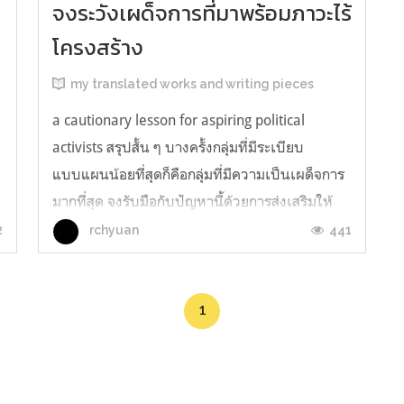
จงระวังเผด็จการที่มาพร้อมภาวะไร้
โครงสร้าง
my translated works and writing pieces
a cautionary lesson for aspiring political
activists สรุปสั้น ๆ บางครั้งกลุ่มที่มีระเบียบ
แบบแผนน้อยที่สุดก็คือกลุ่มที่มีความเป็นเผด็จการ
มากที่สุด จงรับมือกับปัญหานี้ด้วยการส่งเสริมให้
กลุ่มยึดหลักภาระรับผิดชอบ (accountability) ✽
2
441
rchyuan
เคยไหม เวลานั่งเปื่อยในการประชุมที่ยืดเยื้อไม่รู้
จบ แล้วเห็นว่ามีแค่ห...
1