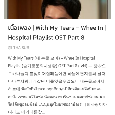
เนื้อเพลง | With My Tears – Whee In |
Hospital Playlist OST Part 8
THAISUB
With My Tears (내 눈물 모아) – Whee In Hospital
Playlist (슬기로운의사생활) OST Part 8 (tvN) — 창밖으
로하나둘씩 불빛이꺼질때쯤이면 하늘에편지를써 날떠
나다른사람에게갔던 너를잊을수없으니 내눈물모아서
하늘에 ชังบักกือโรฮานาดุลชิก พุลบีชีกอจิลแตจือมีมยอน
ฮานือเรพยอนจีรึลซอ นัลตอนาทารึนซาราเมเกกัซตอน นอ
รึลอีจึลซูออบซือนี แนนุนมุลโมอาซอฮานือเร 너의사랑이아
니라도 네가나를찾...