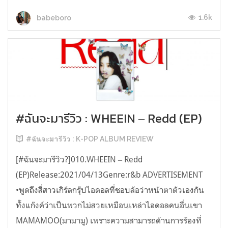
1.6k
babeboro
#ฉันจะมารีวิว : WHEEIN ‒ Redd (EP)
#ฉันจะมารีวิว : K-POP ALBUM REVIEW
[#ฉันจะมารีวิว?]010.WHEEIN ‒ Redd
(EP)Release:2021/04/13Genre:r&b ADVERTISEMENT
•พูดถึงสี่สาวเกิร์ลกรุ๊ปไอดอลที่ชอบล้อว่าหน้าตาตัวเองกัน
ทั้งแก๊งค์ว่าเป็นพวกไม่สวยเหมือนเหล่าไอดอลคนอื่นเขา
MAMAMOO(มามามู) เพราะความสามารถด้านการร้องที่