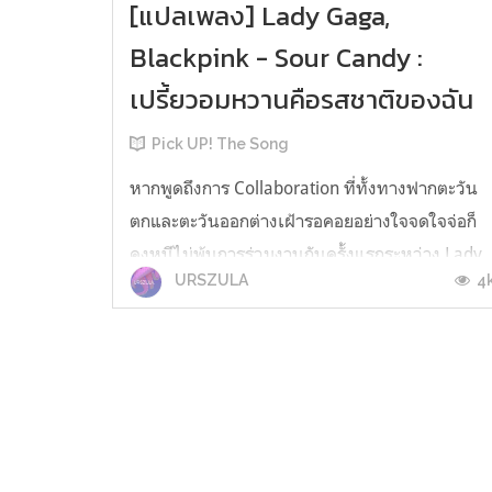
[แปลเพลง] Lady Gaga,
Blackpink - Sour Candy :
เปรี้ยวอมหวานคือรสชาติของฉัน
Pick UP! The Song
หากพูดถึงการ Collaboration ที่ทั้งทางฟากตะวัน
ตกและตะวันออกต่างเฝ้ารอคอยอย่างใจจดใจจ่อก็
คงหนีไม่พ้นการร่วมงานกันครั้งแรกระหว่าง Lady
4
URSZULA
Gaga ศิลปินและโปรดิวเซอร์สาวผู้ยืนหนึ่งอยู่ในใจ
แฟนเพลงหลายคนตลอดกาลกับเกิร์ลกรุ๊ปหญิงที่มา
แรงระดับโลกอย่าง Blackpink กับเพลง pre-
released เพลงที่ 3 อย่าง Sour Candy ของ...