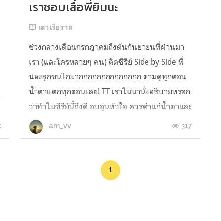
เราชอบเสื้อพี่ยิมนะ
เล่าเรี่ยราด
ช่วงกลางเดือนกรกฎาคมถึงต้นกันยายนที่ผ่านมา
เรา (และใครหลายๆ คน) ติดซีรีย์ Side by Side พี่
น้องลูกขนไก่มากกกกกกกกกกกกกก ตามดูทุกตอน
น้ำตาแตกทุกตอนเลย! TT เราไม่มานั่งอธิบายหรอก
ำ
ว่าทำไมซีรีย์นี้ถึงดี อบอุ่นหัวใจ ควรค่าแก่น้ำตาและ
เวลาที่เสียไปมากแค่ไหน ต้องลองไปดูเอง และใน
k
317
am_vv
พันทิปเขาบอกไว้หมดแล้ว ฮ่าาาา ...
1