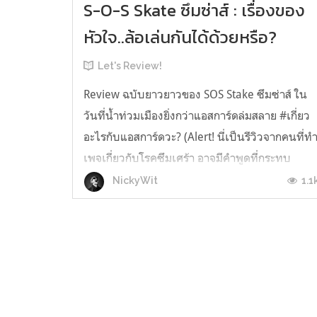
S-O-S Skate ซึมซ่าส์ : เรื่องของ
หัวใจ..ล้อเล่นกันได้ด้วยหรือ?
Let's Review!
Review ฉบับยาวยาวของ SOS Stake ซึมซ่าส์ ใน
วันที่น้ำท่วมเมืองยิ่งกว่าแอสการ์ดล่มสลาย #เกี่ยว
อะไรกับแอสการ์ดวะ? (Alert! นี่เป็นรีวิวจากคนที่ท
เพจเกี่ยวกับโรคซึมเศร้า อาจมีคำพูดที่กระทบ
กระเทือนผู้ป่วยเเละทีมงาน และมันรุนเเรงไปก็
1.1
NickyWit
กราบขออภัยไว้ก่อนเลย เรามีเจตนาติเพื่อก่อ
เท่านั้น ไม่ได้มีเจตนาว่าร้ายใครๆ...