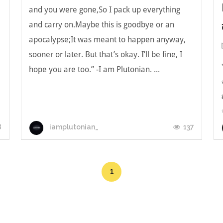
and you were gone,So I pack up everything
and carry on.Maybe this is goodbye or an
apocalypse;It was meant to happen anyway,
sooner or later. But that’s okay. I’ll be fine, I
hope you are too.” -I am Plutonian. ...
8
137
iamplutonian_
1