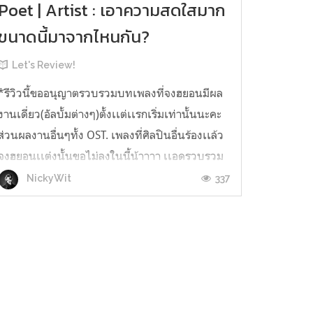
Poet | Artist : เอาความสดใสมาก
ขนาดนี้มาจากไหนกัน?
Let's Review!
*รีวิวนี้ขออนุญาตรวบรวมบทเพลงที่จงฮยอนมีผล
งานเดี่ยว(อัลบั้มต่างๆ)ตั้งเเต่เเรกเริ่มเท่านั้นนะคะ
ส่วนผลงานอื่นๆทั้ง OST. เพลงที่ศิลปินอื่นร้องเเล้ว
จงฮยอนเเต่งนั้นขอไม่ลงในนี้น้าาาา เเอดรวบรวม
ไม่ไหวจริงๆ เเอดขอโทษนะคะ* ห่างหายไปนา
337
NickyWit
นมากๆกับ let's review! (นานเเค่ไหนถามใจคน
อ่านดู 55555) เนื่องจากแอดติดภ...