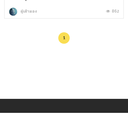
862
ผู้เฝ้ามอง
1
Makers
/
Originals
/
Store
/
Sample
/
Redeem
/
About
/
Contact
/
Jobs
/