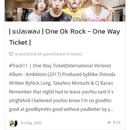
| แปลเพลง | One Ok Rock - One Way
Ticket |
a sad kid with good taste in music
#Track11 | One Way Ticket(International Version)
Album : Ambitions (2017) Produced byMike Shinoda
Written ByNick Long, Takahiro Moriuchi & CJ Baran
Remember that nightI had to leave youYou said it's
alrightAnd I believed youYou know I'm no goodNo
good at goodbyesNo good without youBetter by y...
8.7k
living_doll