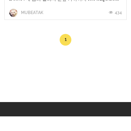
434
MUBEATAK
1
Makers
/
Originals
/
Store
/
Sample
/
Redeem
/
About
/
Contact
/
Jobs
/