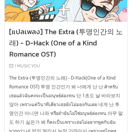
[แปลเพลง] The Extra (투명인간의 노
래) - D-Hack (One of a Kind
Romance OST)
I MUSIC YOU
The Extra (투명인간의 노래) - D-Hack(One of a Kind
Romance OST) 투명 인간인가 봐 너에게 난 난 สำหรับ
เธอแล้วฉันคงจะเป็นมนุษย์ล่องหน 단 1초도 날 바라보지
않아 เพราะแค่วินาทีเดียวเธอยังไม่มองกันเลย 네게 난 투
명인간 아니면 나와 หรือถ้าฉันไม่ใช่มนุษย์ล่องหน 아무 말
도 하기 싫은가 봐 ก็คงเป็นเพราะเธอไม่อยากพูดกับฉัน
มากกว่า 네 맘의 멀리서 눈앞 가까이서 เพราะอยู่ไกลห...