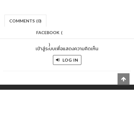
COMMENTS
(
0)
FACEBOOK
(
)
เข้าสู่ระบบเพื่อแสดงความคิดเห็น
LOG IN
Makers
/
Originals
/
Store
/
Sample
/
Redeem
/
About
/
Contact
/
Jobs
/
Copyrights © 2015 All Rights Reserved by Minimore
ภาพและเนื้อหาในเว็บไซต์นี้เป็นงานมีลิขสิทธิ์ ห้ามทำซ้ำหรือดัดแปลง