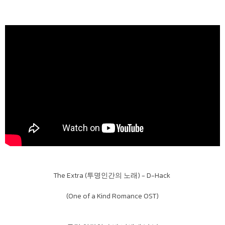
The Extra (투명인간의 노래) - D-Hack
(One of a Kind Romance OST)