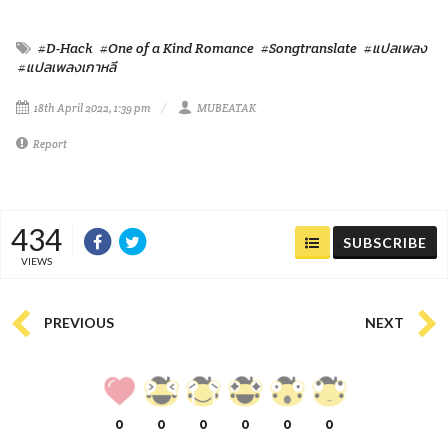
#D-Hack
#One of a Kind Romance
#Songtranslate
#แปลเพลง
#แปลเพลงเกาหลี
18th April 2022, 1:39 pm
MUBEATAK
Report
434
SUBSCRIBE
VIEWS
PREVIOUS
NEXT
0
0
0
0
0
0