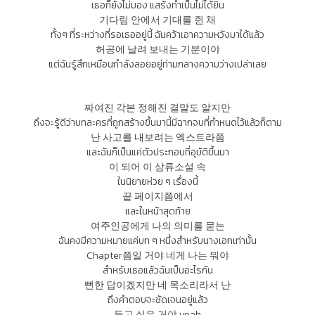
เธอก็ยังไม่มอง แสร้งทำเป็นไม่ได้ยิน
기다림 안에서 기대를 쥔 채
ทั้งๆ ที่ระหว่างที่รอเธออยู่นี้ ฉันคว้าเอาความหวังมาได้แล้ว
허공에 날려 보내는 기분이야
แต่ฉันรู้สึกเหมือนกำลังลอยอยู่ท่ามกลางความว่างเปล่าเลย
짜여진 각본 정해진 결말도 알지만
ถึงจะรู้ดีว่าบทละครที่ถูกสร้างขึ้นมานี้มีฉากจบที่กำหนดไว้แล้วก็ตาม
난 사고를 내보려는 엑스트라쯤
และฉันก็เป็นแค่ตัวประกอบที่อุบัติขึ้นมา
이 되어 이 삼류소설 속
ในนิยายห่วย ๆ เรื่องนี้
끝 페이지쯤에서
และในหน้าสุดท้าย
여주인공에게 나의 의미를 묻는
ฉันคงมีความหมายแค่บท ๆ หนึ่งสำหรับนางเอกเท่านั้น
Chapter쯤일 거야 네게 나는 뭐야
สำหรับเธอแล้วฉันเป็นอะไรกัน
뻔한 답이겠지만 네 목소리라서 난
ถึงคำตอบจะชัดเจนอยู่แล้ว
듣고 싶은 거야 yeah