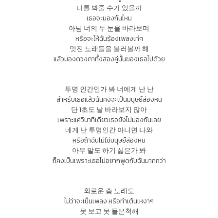
나를 봐줄 수가 있을까
เธอจะมองกันไหม
아님 너의 두 눈을 바라보며
หรือจะให้ฉันร้องเพลงเท่ๆ
멋진 노래들을 불러볼까 해
แล้วมองดวงตาทั้งสองคู่นั้นของเธอไปด้วย
투명 인간인가 봐 너에게 난 난
สำหรับเธอแล้วฉันคงจะเป็นมนุษย์ล่องหน
단 1초도 날 바라보지 않아
เพราะแค่วินาทีเดียวเธอยังไม่มองกันเลย
네게 난 투명인간 아니면 나와
หรือถ้าฉันไม่ใช่มนุษย์ล่องหน
아무 말도 하기 싫은가 봐
ก็คงเป็นเพราะเธอไม่อยากพูดกับฉันมากกว่า
외로운 춤 노래도
ไม่ว่าจะเป็นเพลง หรือท่าเต้นเหงาๆ
못 보고 못 들은척해