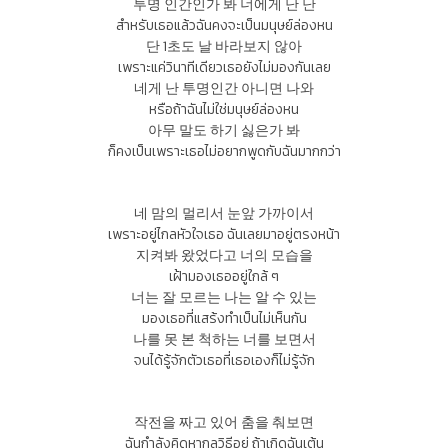
투명 인간인가 봐 너에게 난 난
สำหรับเธอแล้วฉันคงจะเป็นมนุษย์ล่องหน
단 1초도 날 바라보지 않아
เพราะแค่วินาทีเดียวเธอยังไม่มองกันเลย
네게 난 투명인간 아니면 나와
หรือถ้าฉันไม่ใช่มนุษย์ล่องหน
아무 말도 하기 싫은가 봐
ก็คงเป็นเพราะเธอไม่อยากพูดกับฉันมากกว่า
네 맘의 멀리서 눈앞 가까이서
เพราะอยู่ไกลหัวใจเธอ ฉันเลยมาอยู่ตรงหน้า
지켜봐 왔었다고 너의 모습을
เฝ้ามองเธออยู่ใกล้ ๆ
너는 잘 모르는 나는 알 수 있는
มองเธอที่แสร้งทำเป็นไม่เห็นกัน
나를 못 본 척하는 너를 보면서
จนได้รู้จักตัวเธอที่เธอเองก็ไม่รู้จัก
작전을 짜고 있어 춤을 춰보면
ฉันกำลังคิดหากลวิธีอยู่ ถ้าเกิดฉันเต้น