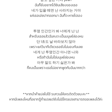
ฉันก็ยังอยากได้ยินเสียงของเธอ
네가 입을 떼면 난 사라지는 거야
แค่เธอเอ่ยปากออกมา ฉันก็จะหายไปเอง
투명 인간인가 봐 너에게 난 난
สำหรับเธอแล้วฉันคงจะเป็นมนุษย์ล่องหน
단 1초도 날 바라보지 않아
เพราะแค่วินาทีเดียวเธอยังไม่มองกันเลย
네게 난 투명인간 아니면 나와
หรือถ้าฉันไม่ใช่มนุษย์ล่องหน
아무 말도 하기 싫은가 봐
ก็คงเป็นเพราะเธอไม่อยากพูดกับฉันมากกว่า
**หากนำคำแปลไปใช้ รบกวนให้เครดิตด้วยนะคะ**
หากมีเพลงไหนที่อยากรู้คำแปลแต่ยังไม่มีใครแปลสามารถขอเพลงได้ค่ะ