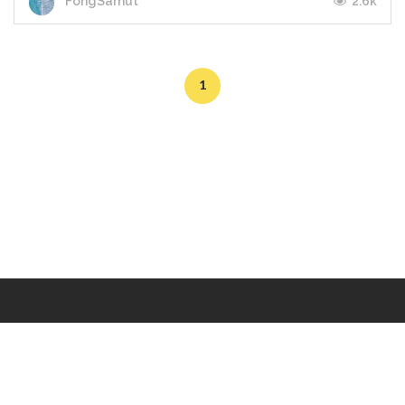
2.6k
FongSamut
1
Makers
/
Originals
/
Store
/
Sample
/
Redeem
/
About
/
Contact
/
Jobs
/
Copyrights © 2015 All Rights Reserved by Minimore
ภาพและเนื้อหาในเว็บไซต์นี้เป็นงานมีลิขสิทธิ์ ห้ามทำซ้ำหรือดัดแปลง