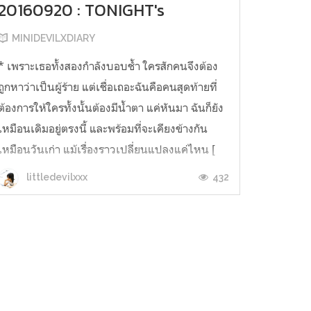
20160920 : TONIGHT's
MINIDEVILXDIARY
* เพราะเธอทั้งสองกำลังบอบช้ำ ใครสักคนจึงต้อง
ถูกหาว่าเป็นผู้ร้าย แต่เชื่อเถอะฉันคือคนสุดท้ายที่
ต้องการให้ใครทั้งนั้นต้องมีน้ำตา แค่หันมา ฉันก็ยัง
เหมือนเดิมอยู่ตรงนี้ และพร้อมที่จะเคียงข้างกัน
เหมือนวันเก่า แม้เรื่องราวเปลี่ยนแปลงแค่ไหน [
จริงๆเค้าบันทึกเทปรายการกันไปเมื่อวันที่ 17
432
littledevilxxx
กันยานะ ซึ่งเป็นวัน...