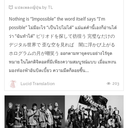
แปลเพลงญี่ปุ่น by TL
Nothing is “Impossible” the word itself says “I'm
possible” ไม่มีอะไร “เป็นไปไม่ได้” แม้แต่คำนี้เองก็อ่านได้
ว่า “ฉันทำได้” ピリオドを探して彷徨う 完璧なだけの
デジタル世界で 歪な空を見れば 闇に浮かび上がる
ホログラムの月が嘲笑う ออกตามหาจุดจบอย่างไร้จุด
หมาย ในโลกดิจิตอลที่มีเพียงความสมบูรณ์แบบ เมื่อแหงน
มองท้องฟ้าอันบิดเบี้ยว ความมืดก็ลอยขึ้น...
203
Lucid Translation