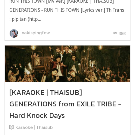
RUN THIS TOWN [MV ver.] [KARAOKE | THAISUB]
GENERATIONS - RUN THIS TOWN [Lyrics ver.] Th Trans
: pipitan (http...
393
nakispingfew
[KARAOKE | THAISUB]
GENERATIONS from EXILE TRIBE -
Hard Knock Days
Karaoke | Thaisub